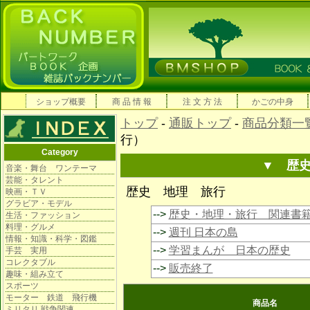
ショップ概要
商 品 情 報
注 文 方 法
かごの中身
トップ
-
通販トップ
-
商品分類一
行）
Category
▼ 歴
音楽・舞台 ワンテーマ
芸能・タレント
歴史 地理 旅行
映画・ＴＶ
グラビア・モデル
-->
歴史・地理・旅行 関連書
生活・ファッション
料理・グルメ
-->
週刊 日本の島
情報・知識・科学・図鑑
-->
学習まんが 日本の歴史
手芸 実用
コレクタブル
-->
販売終了
趣味・組み立て
スポーツ
モーター 鉄道 飛行機
商品名
ミリタリ 戦争関連