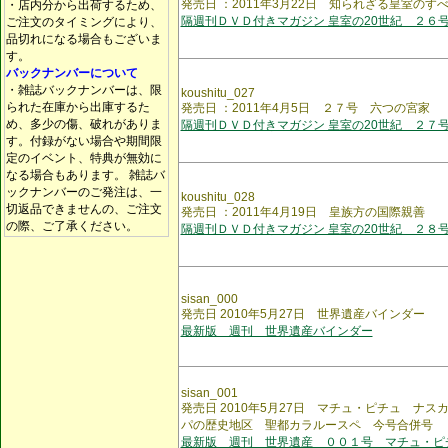
発売日 ：2011年3月22日 知られざる皇室のす
・店内分から出荷するため、
隔週刊ＤＶＤ付きマガジン 皇室の20世紀 ２６
ご注文のタイミングにより、
品切れになる場合もございま
す。
バックナンバーについて
・雑誌バックナンバーは、限
koushitu_027
られた在庫から出庫するた
発売日 ：2011年4月5日 ２７号 六つの宮家
め、多少の傷、破れがありま
隔週刊ＤＶＤ付きマガジン 皇室の20世紀 ２７
す。付録がない場合や期間限
定のイベント、特典が無効に
なる場合もあります。 雑誌バ
ックナンバーのご発注は、一
koushitu_028
切返品できませんの、ご注文
発売日 ：2011年4月19日 皇族方の国際親善
の際、ご了承ください。
隔週刊ＤＶＤ付きマガジン 皇室の20世紀 ２８
sisan_000
発売日 2010年5月27日 世界遺産バインダー
最新版 週刊 世界遺産バインダー
sisan_001
発売日 2010年5月27日 マチュ・ピチュ ナ
パの歴史地区 聖都カラルースペ 今号合併号
最新版 週刊 世界遺産 ００１号 マチュ・ピ