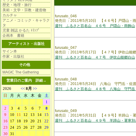
歴史・地理・旅行
美術・文学・宗教・建造物
カルチャ
furusato_046
アニメ・コミック・キャラク
発売日 ：2011年5月10日 【４６号】戸隠山・
タ
週刊 ふるさと百名山 ４６号 戸隠山・雨飾山
児童 雑誌 かるた ﾄﾗﾝﾌﾟ
企画本 書籍
アーティスト・出版社
furusato_047
サイン本
発売日 ：2011年5月17日 【４７号】伊吹山能
作家・出版社
週刊 ふるさと百名山 ４７号 伊吹山能郷白山
その他
MAGIC The Gathering
furusato_048
営業日のご案内
詳細→
発売日 ：2011年5月24日 八海山 守門岳・佐
週刊 ふるさと百名山 ４８号 八海山 守門岳
furusato_049
発売日 ：2011年5月31日 【４９号】羊蹄山・
週刊 ふるさと百名山 ４９号 羊蹄山・署寒別