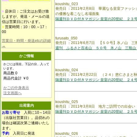
koushitu_023
発売日 ：2011年2月8日 華麗なる皇室ファ
■
店休日：ご注文はお受け致
の優雅な着こなし名場面集
しますが、発送・メールの送
隔週刊ＤＶＤ付きマガジン 皇室の20世紀 ２３
信は営業日に行います。
■
営業時間：10：00.～17：
00
furusato_050
営業日・時間・発送etcの詳細
発売日 ：2011年6月7日 【５０号】氷ノ山 
→
週刊 ふるさと百名山 ５０号 氷ノ山 三瓶山
かご情報
かごには現在、下記の分、入って
います。
koushitu_024
商品数 0
発売日 ：2011年2月22日 （２４）悠仁さまと
商品代金計 ￥0
隔週刊ＤＶＤ付きマガジン 皇室の20世紀 ２４
かごの中身表示
注文画面へ
koushitu_025
出荷案内
発売日 ：2011年3月8日 地方ご訪問での出会い
隔週刊ＤＶＤ付きマガジン 皇室の20世紀 ２５
お取り寄せ
入荷に10～14日
（出版社営業日）。品切れの
場合は確認次第ご連絡いたし
ます。
予約
入荷日に発送
koushitu_026