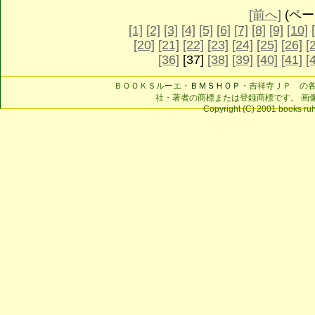
[前へ]
(ページ
[1]
[2]
[3]
[4]
[5]
[6]
[7]
[8]
[9]
[10]
[20]
[21]
[22]
[23]
[24]
[25]
[26]
[
[36]
[37]
[38]
[39]
[40]
[41]
[
ＢＯＯＫＳルーエ・
ＢＭＳＨＯＰ
・吉祥寺ＪＰ の
社・著者の商標または登録商標です。 画
Copyright (C) 2001 books ruhe