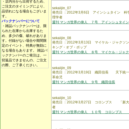
・店内分から出荷するため、
ご注文のタイミングにより、
sekaiijin_07
品切れになる場合もございま
発売日 ：2012年3月6日 アインシュタイン 
す。
理学者
バックナンバーについて
週刊 マンガ世界の偉人 ７号 アインシュタイン
・雑誌バックナンバーは、限
られた在庫から出庫するた
め、多少の傷、破れがありま
sekaiijin_08
す。付録がない場合や期間限
発売日 ：2012年3月13日 マイケル・ジャク
定のイベント、特典が無効に
キング・オブ・ポップ
なる場合もあります。 雑誌バ
週刊 マンガ世界の偉人 ８号 マイケル・ジャ
ックナンバーのご発注は、一
切返品できませんの、ご注文
の際、ご了承ください。
sekaiijin_09
発売日 ：2012年3月19日 織田信長 天下統
革命児
週刊 マンガ世界の偉人 ９号 織田信長
sekaiijin_10
発売日 ：2012年3月27日 コロンブス 「新
者
週刊 マンガ世界の偉人 １０号 コロンブス 