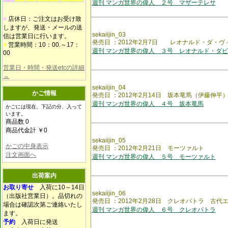
週刊 マンガ世界の偉人 ２号 マザーテレサ
■
店休日：ご注文はお受け致
しますが、発送・メールの送
sekaiijin_03
信は営業日に行います。
発売日 ：2012年2月7日 レオナルド・ダ・ヴ
■
営業時間：10：00.～17：
週刊 マンガ世界の偉人 ３号 レオナルド・ダ
00
営業日・時間・発送etcの詳細
→
sekaiijin_04
かご情報
発売日 ：2012年2月14日 坂本竜馬（伊藤伸平
週刊 マンガ世界の偉人 ４号 坂本竜馬
かごには現在、下記の分、入って
います。
商品数 0
商品代金計 ￥0
sekaiijin_05
かごの中身表示
発売日 ：2012年2月21日 モーツァルト
注文画面へ
週刊 マンガ世界の偉人 ５号 モーツァルト
出荷案内
お取り寄せ
入荷に10～14日
sekaiijin_06
（出版社営業日）。品切れの
発売日 ：2012年2月28日 クレオパトラ 古
場合は確認次第ご連絡いたし
週刊 マンガ世界の偉人 ６号 クレオパトラ
ます。
予約
入荷日に発送