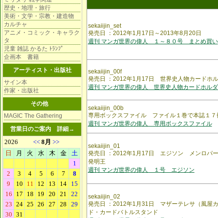
歴史・地理・旅行
美術・文学・宗教・建造物
カルチャ
sekaiijin_set
アニメ・コミック・キャラク
発売日 ：2012年1月17日～2013年8月20日
タ
週刊 マンガ世界の偉人 １～８０号 まとめ買い
児童 雑誌 かるた ﾄﾗﾝﾌﾟ
企画本 書籍
アーティスト・出版社
sekaiijin_00f
発売日 ：2012年1月17日 世界史人物カードホ
サイン本
週刊 マンガ世界の偉人 世界史人物カードホルダ
作家・出版社
その他
sekaiijin_00b
専用ボックスファイル ファイル１巻で本誌１７
MAGIC The Gathering
週刊 マンガ世界の偉人 専用ボックスファイル
営業日のご案内
詳細→
sekaiijin_01
発売日 ：2012年1月17日 エジソン メンロ
発明王
週刊 マンガ世界の偉人 １号 エジソン
sekaiijin_02
発売日 ：2012年1月31日 マザーテレサ（風
ド・カードバトルスタンド