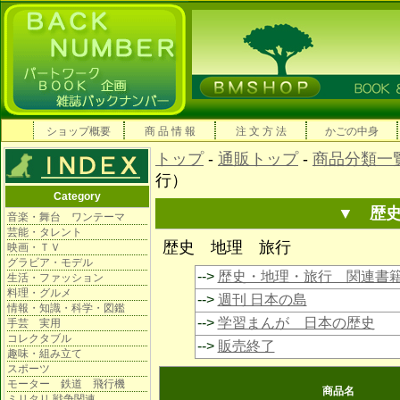
ショップ概要
商 品 情 報
注 文 方 法
かごの中身
トップ
-
通販トップ
-
商品分類一
行）
Category
▼ 歴
音楽・舞台 ワンテーマ
芸能・タレント
歴史 地理 旅行
映画・ＴＶ
グラビア・モデル
-->
歴史・地理・旅行 関連書
生活・ファッション
料理・グルメ
-->
週刊 日本の島
情報・知識・科学・図鑑
-->
学習まんが 日本の歴史
手芸 実用
コレクタブル
-->
販売終了
趣味・組み立て
スポーツ
モーター 鉄道 飛行機
商品名
ミリタリ 戦争関連