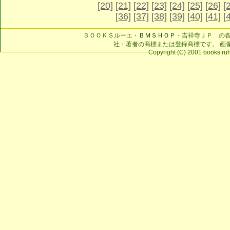
[20]
[21]
[22]
[23]
[24]
[25]
[26]
[
[36]
[37]
[38]
[39]
[40]
[41]
[
ＢＯＯＫＳルーエ・
ＢＭＳＨＯＰ
・吉祥寺ＪＰ の
社・著者の商標または登録商標です。 画
Copyright (C) 2001 books ruhe