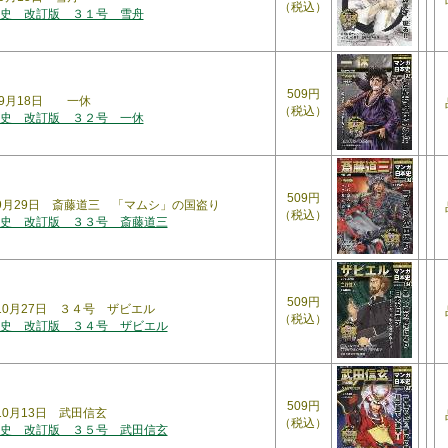
（税込）
史 改訂版 ３１号 雪舟
509円
5年9月18日 一休
（税込）
史 改訂版 ３２号 一休
509円
年9月29日 斎藤道三 「マムシ」の国盗り
（税込）
史 改訂版 ３３号 斎藤道三
509円
年10月27日 ３４号 ザビエル
（税込）
史 改訂版 ３４号 ザビエル
509円
年10月13日 武田信玄
（税込）
史 改訂版 ３５号 武田信玄