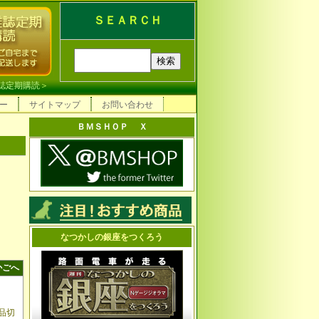
ＳＥＡＲＣＨ
誌定期購読
＞
ー
サイトマップ
お問い合わせ
ＢＭＳＨＯＰ Ｘ
なつかしの銀座をつくろう
かごへ
品切