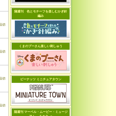
隔週刊 色とモチーフを楽しむかぎ針
編み
品切
くまのプーさん楽しい刺しゅう
品切
品切
ピーナッツ ミニチュアタウン
品切
隔週刊 マーベル・ムービー・ミュージ