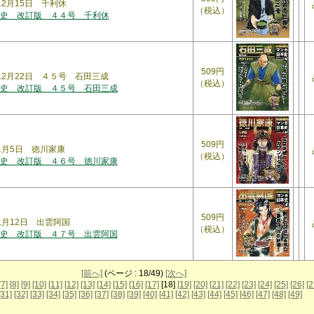
12月15日 千利休
（税込）
史 改訂版 ４４号 千利休
509円
年12月22日 ４５号 石田三成
（税込）
史 改訂版 ４５号 石田三成
509円
年1月5日 徳川家康
（税込）
史 改訂版 ４６号 徳川家康
509円
年1月12日 出雲阿国
（税込）
史 改訂版 ４７号 出雲阿国
[前へ]
(ページ : 18/49)
[次へ]
[7]
[8]
[9]
[10]
[11]
[12]
[13]
[14]
[15]
[16]
[17]
[18]
[19]
[20]
[21]
[22]
[23]
[24]
[25]
[26]
[2
[31]
[32]
[33]
[34]
[35]
[36]
[37]
[38]
[39]
[40]
[41]
[42]
[43]
[44]
[45]
[46]
[47]
[48]
[49]