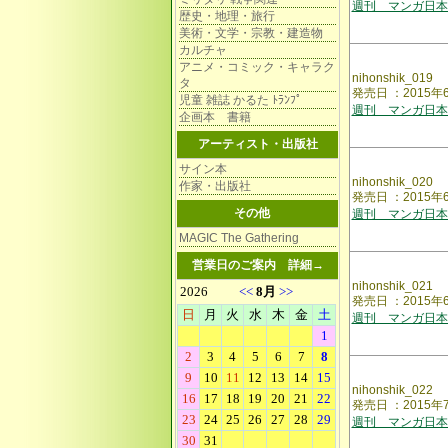
週刊 マンガ日本
歴史・地理・旅行
美術・文学・宗教・建造物
カルチャ
アニメ・コミック・キャラク
nihonshik_019
タ
発売日 ：2015
児童 雑誌 かるた ﾄﾗﾝﾌﾟ
週刊 マンガ日本
企画本 書籍
アーティスト・出版社
サイン本
nihonshik_020
作家・出版社
発売日 ：2015
その他
週刊 マンガ日本
MAGIC The Gathering
営業日のご案内
詳細→
nihonshik_021
発売日 ：2015
週刊 マンガ日本
nihonshik_022
発売日 ：201
週刊 マンガ日本