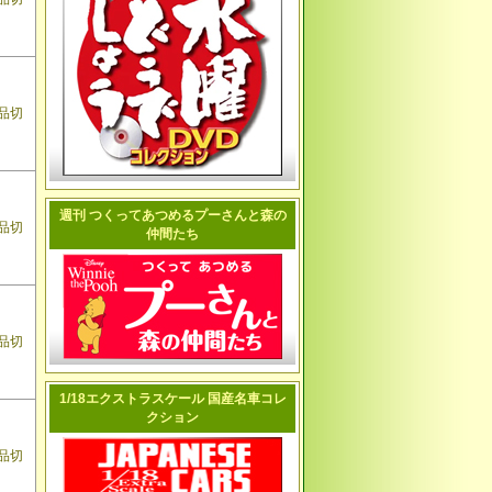
品切
週刊 つくってあつめるプーさんと森の
品切
仲間たち
品切
1/18エクストラスケール 国産名車コレ
クション
品切