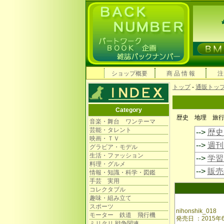
ショップ概要
商 品 情 報
注
トップ
-
通販トッ
Category
歴史 地理 旅
音楽・舞台 ワンテーマ
芸能・タレント
-->
歴史
映画・ＴＶ
-->
週刊
グラビア・モデル
生活・ファッション
-->
学習
料理・グルメ
-->
販売
情報・知識・科学・図鑑
手芸 実用
コレクタブル
趣味・組み立て
スポーツ
nihonshik_018
モーター 鉄道 飛行機
発売日 ：201
ミリタリ 戦争関連