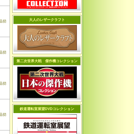
大人のレザークラフト
品切
品切
第二次世界大戦 傑作機コレクション
品切
鉄道運転室展望DVDコレクション
品切