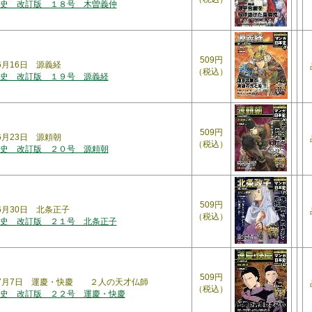
史 改訂版 １８号 木曽義仲
509円
年6月16日 源義経
（税込）
史 改訂版 １９号 源義経
509円
年6月23日 源頼朝
（税込）
史 改訂版 ２０号 源頼朝
509円
年6月30日 北条正子
（税込）
史 改訂版 ２１号 北条正子
509円
5年7月7日 運慶・快慶 ２人の天才仏師
（税込）
史 改訂版 ２２号 運慶・快慶