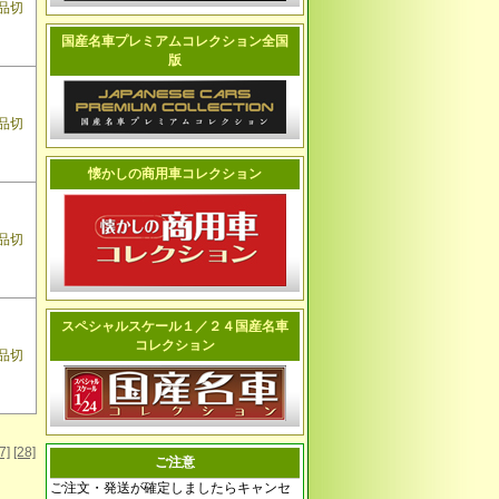
品切
国産名車プレミアムコレクション全国
版
品切
懐かしの商用車コレクション
品切
スペシャルスケール１／２４国産名車
コレクション
品切
7]
[28]
ご注意
ご注文・発送が確定しましたらキャンセ