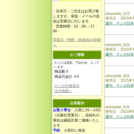
■
店休日：ご注文はお受け致
nihonshik_023
しますが、発送・メールの送
発売日 ：201
信は営業日に行います。
週刊 マンガ日本
■
営業時間：10：00.～17：
00
営業日・時間・発送etcの詳細
→
nihonshik_024
発売日 ：2015
週刊 マンガ日本
かご情報
かごには現在、下記の分、入って
います。
商品数 0
nihonshik_025
商品代金計 ￥0
発売日 ：2015
週刊 マンガ日本
かごの中身表示
注文画面へ
出荷案内
nihonshik_026
お取り寄せ
入荷に10～14日
発売日 ：2015
（出版社営業日）。品切れの
週刊 マンガ日本
場合は確認次第ご連絡いたし
ます。
予約
入荷日に発送