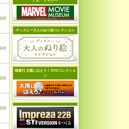
アム ＥＮＤ-->
品切
ディズニー大人のぬり絵コレクション
品切
隔週刊 太陽にほえろ！ DVDコレクショ
ン
品切
品切