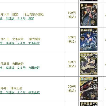
509円
5年7月14日 親鸞 浄土真宗の開祖
（税込）
史 改訂版 ２３号 親鸞
509円
年7月21日 北条時宗 蒙古襲来
（税込）
史 改訂版 ２４号 北条時宗
509円
年7月28日 吉田兼好
（税込）
史 改訂版 ２５号 吉田兼好
509円
年8月4日 楠木正成
（税込）
史 改訂版 ２６号 楠木正成