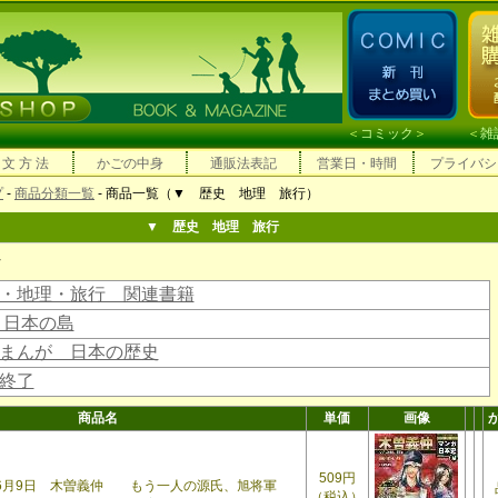
＜
コミック
＞ ＜
雑
 文 方 法
かごの中身
通販法表記
営業日・時間
プライバシ
プ
-
商品分類一覧
- 商品一覧（▼ 歴史 地理 旅行）
▼ 歴史 地理 旅行
行
・地理・旅行 関連書籍
 日本の島
まんが 日本の歴史
終了
商品名
単価
画像
509円
5年6月9日 木曽義仲 もう一人の源氏、旭将軍
（税込）