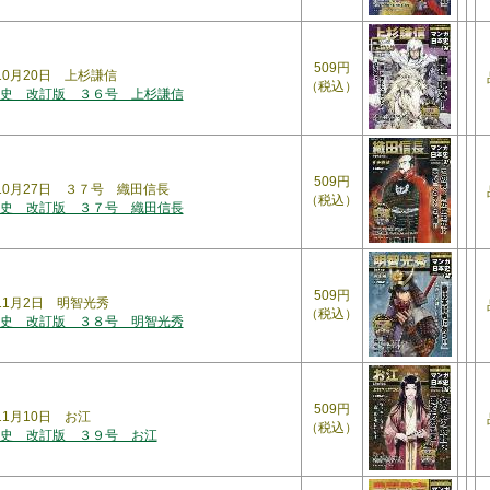
509円
年10月20日 上杉謙信
（税込）
史 改訂版 ３６号 上杉謙信
509円
年10月27日 ３７号 織田信長
（税込）
史 改訂版 ３７号 織田信長
509円
年11月2日 明智光秀
（税込）
史 改訂版 ３８号 明智光秀
509円
11月10日 お江
（税込）
史 改訂版 ３９号 お江