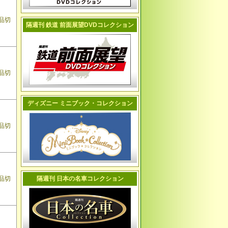
品切
隔週刊 鉄道 前面展望DVDコレクション
品切
ディズニー ミニブック・コレクション
品切
品切
隔週刊 日本の名車コレクション