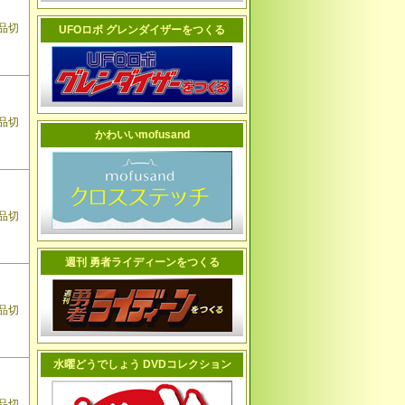
品切
UFOロボ グレンダイザーをつくる
品切
かわいいmofusand
品切
週刊 勇者ライディーンをつくる
品切
水曜どうでしょう DVDコレクション
品切