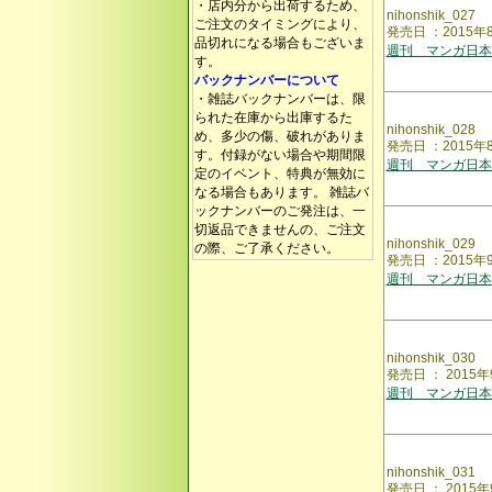
・店内分から出荷するため、
nihonshik_027
ご注文のタイミングにより、
発売日 ：2015
品切れになる場合もございま
週刊 マンガ日本
す。
バックナンバーについて
・雑誌バックナンバーは、限
られた在庫から出庫するた
nihonshik_028
め、多少の傷、破れがありま
発売日 ：2015
す。付録がない場合や期間限
週刊 マンガ日本
定のイベント、特典が無効に
なる場合もあります。 雑誌バ
ックナンバーのご発注は、一
切返品できませんの、ご注文
nihonshik_029
の際、ご了承ください。
発売日 ：2015
週刊 マンガ日本
nihonshik_030
発売日 ： 2015
週刊 マンガ日本
nihonshik_031
発売日 ： 2015