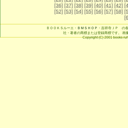
[36]
[37]
[38]
[39]
[40]
[41]
[42]
[
[52]
[53]
[54]
[55]
[56]
[57]
[58]
[
[
ＢＯＯＫＳルーエ・
ＢＭＳＨＯＰ
・吉祥寺ＪＰ の
社・著者の商標または登録商標です。 画
Copyright (C) 2001 books ruhe