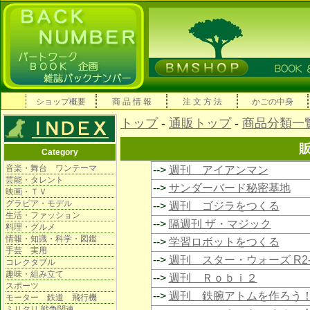
ショップ概要
商 品 情 報
注 文 方 法
かごの中身
トップ
-
通販トップ
-
商品分類一
Category
音楽・舞台 ワンテーマ
-->
週刊 アイアンマン
芸能・タレント
-->
サンダーバード秘密基地
映画・ＴＶ
グラビア・モデル
-->
週刊 ゴジラをつくる
生活・ファッション
-->
隔週刊 ザ・マジック
料理・グルメ
情報・知識・科学・図鑑
-->
学習ロボットをつくる
手芸 実用
-->
週刊 スター・ウォーズ R2-
コレクタブル
趣味・組み立て
-->
週刊 Ｒｏｂｉ２
スポーツ
-->
週刊 鉄腕アトムを作ろう
モーター 鉄道 飛行機
ミリタリ 戦争関連