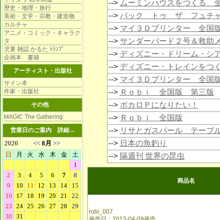
-->
ムーミンハウスをつくる 
歴史・地理・旅行
-->
バック トゥ ザ フュチ
美術・文学・宗教・建造物
カルチャ
-->
マイ３Ｄプリンター 全国
アニメ・コミック・キャラク
-->
サンダーバード２号＆救助
タ
児童 雑誌 かるた ﾄﾗﾝﾌﾟ
-->
ディズニー・ドリーム・シ
企画本 書籍
-->
ディズニー・トレインをつ
アーティスト・出版社
-->
マイ３Ｄプリンター 全国
サイン本
作家・出版社
-->
Ｒｏｂｉ 全国版 第三版
-->
ボカロＰになりたい！
その他
MAGIC The Gathering
-->
Ｒｏｂｉ 全国版
-->
リサとガスパール テーブ
営業日のご案内
詳細→
-->
日本の魚釣り
-->
隔週刊 世界の昆虫
商品名
robi_007
発売日：2013-04-09発売