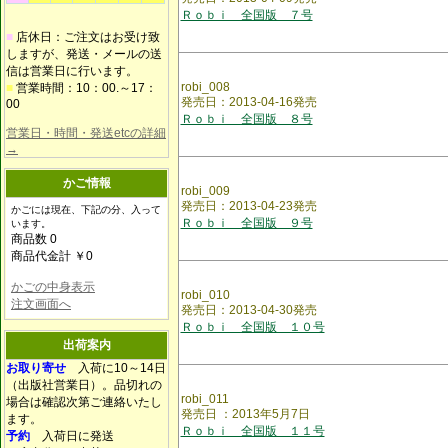
Ｒｏｂｉ 全国版 ７号
■
店休日：ご注文はお受け致
しますが、発送・メールの送
信は営業日に行います。
robi_008
■
営業時間：10：00.～17：
発売日：2013-04-16発売
00
Ｒｏｂｉ 全国版 ８号
営業日・時間・発送etcの詳細
→
かご情報
robi_009
発売日：2013-04-23発売
かごには現在、下記の分、入って
Ｒｏｂｉ 全国版 ９号
います。
商品数 0
商品代金計 ￥0
かごの中身表示
robi_010
注文画面へ
発売日：2013-04-30発売
Ｒｏｂｉ 全国版 １０号
出荷案内
お取り寄せ
入荷に10～14日
（出版社営業日）。品切れの
robi_011
場合は確認次第ご連絡いたし
発売日 ：2013年5月7日
ます。
Ｒｏｂｉ 全国版 １１号
予約
入荷日に発送