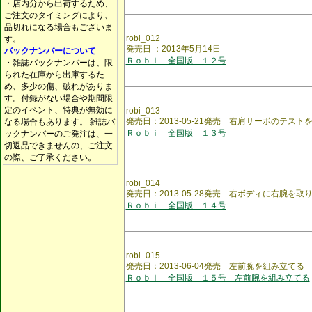
・店内分から出荷するため、
ご注文のタイミングにより、
品切れになる場合もございま
robi_012
す。
発売日 ：2013年5月14日
バックナンバーについて
Ｒｏｂｉ 全国版 １２号
・雑誌バックナンバーは、限
られた在庫から出庫するた
め、多少の傷、破れがありま
す。付録がない場合や期間限
定のイベント、特典が無効に
robi_013
発売日：2013-05-21発売 右肩サーボのテスト
なる場合もあります。 雑誌バ
Ｒｏｂｉ 全国版 １３号
ックナンバーのご発注は、一
切返品できませんの、ご注文
の際、ご了承ください。
robi_014
発売日：2013-05-28発売 右ボディに右腕を取
Ｒｏｂｉ 全国版 １４号
robi_015
発売日：2013-06-04発売 左前腕を組み立てる
Ｒｏｂｉ 全国版 １５号 左前腕を組み立てる