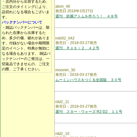
・店内分から出荷するため、
atom_48
ご注文のタイミングにより、
発売日 2018年3月27日
品切れになる場合もございま
週刊 鉄腕アトムを作ろう！ ４８号
す。
バックナンバーについて
・雑誌バックナンバーは、限
られた在庫から出庫するた
め、多少の傷、破れがありま
robi02_042
発売日：2018-03-27発売
す。付録がない場合や期間限
週刊 Ｒｏｂｉ２ ４２号
定のイベント、特典が無効に
なる場合もあります。 雑誌バ
ックナンバーのご発注は、一
切返品できませんの、ご注文
の際、ご了承ください。
moomin_30
発売日：2018-03-27発売
ムーミンハウスをつくる全国版 ３０号
rdd2_11
発売日：2018-03-27発売
週刊 スター・ウォーズ R2-D2 １１号
rdd2_10