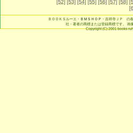
[52]
[53]
[54]
[55]
[56]
[57]
[58]
[
[
ＢＯＯＫＳルーエ・
ＢＭＳＨＯＰ
・吉祥寺ＪＰ の
社・著者の商標または登録商標です。 画
Copyright (C) 2001 books ruhe