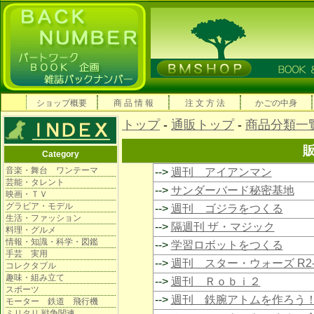
ショップ概要
商 品 情 報
注 文 方 法
かごの中身
トップ
-
通販トップ
-
商品分類一
Category
音楽・舞台 ワンテーマ
-->
週刊 アイアンマン
芸能・タレント
-->
サンダーバード秘密基地
映画・ＴＶ
グラビア・モデル
-->
週刊 ゴジラをつくる
生活・ファッション
-->
隔週刊 ザ・マジック
料理・グルメ
情報・知識・科学・図鑑
-->
学習ロボットをつくる
手芸 実用
-->
週刊 スター・ウォーズ R2-
コレクタブル
趣味・組み立て
-->
週刊 Ｒｏｂｉ２
スポーツ
-->
週刊 鉄腕アトムを作ろう
モーター 鉄道 飛行機
ミリタリ 戦争関連