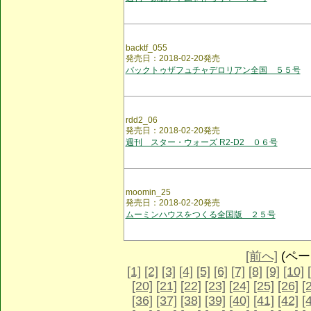
backtf_055
発売日：2018-02-20発売
バックトゥザフュチャデロリアン全国 ５５号
rdd2_06
発売日：2018-02-20発売
週刊 スター・ウォーズ R2-D2 ０６号
moomin_25
発売日：2018-02-20発売
ムーミンハウスをつくる全国版 ２５号
[前へ]
(ページ
[1]
[2]
[3]
[4]
[5]
[6]
[7]
[8]
[9]
[10]
[20]
[21]
[22]
[23]
[24]
[25]
[26]
[
[36]
[37]
[38]
[39]
[40]
[41]
[42]
[