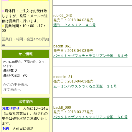
■
店休日：ご注文はお受け致
robi02_043
しますが、発送・メールの送
発売日：2018-04-03発売
信は営業日に行います。
週刊 Ｒｏｂｉ２ ４３号
■
営業時間：10：00.～17：
00
営業日・時間・発送etcの詳細
→
backtf_061
発売日：2018-04-03発売
かご情報
バックトゥザフュチャデロリアン全国 ６１号
かごには現在、下記の分、入って
います。
商品数 0
商品代金計 ￥0
moomin_31
発売日：2018-04-03発売
かごの中身表示
ムーミンハウスをつくる全国版 ３１号
注文画面へ
出荷案内
backtf_060
お取り寄せ
入荷に10～14日
発売日：2018-03-27発売
（出版社営業日）。品切れの
バックトゥザフュチャデロリアン全国 ６０号
場合は確認次第ご連絡いたし
ます。
予約
入荷日に発送