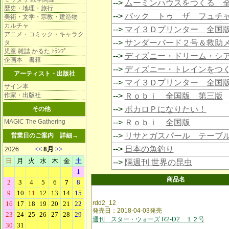
-->
ムーミンハウスをつくる 
歴史・地理・旅行
-->
バック トゥ ザ フュチ
美術・文学・宗教・建造物
カルチャ
-->
マイ３Ｄプリンター 全国
アニメ・コミック・キャラク
-->
サンダーバード２号＆救助
タ
児童 雑誌 かるた ﾄﾗﾝﾌﾟ
-->
ディズニー・ドリーム・シ
企画本 書籍
-->
ディズニー・トレインをつ
アーティスト・出版社
-->
マイ３Ｄプリンター 全国
サイン本
作家・出版社
-->
Ｒｏｂｉ 全国版 第三版
-->
ボカロＰになりたい！
その他
MAGIC The Gathering
-->
Ｒｏｂｉ 全国版
-->
リサとガスパール テーブ
営業日のご案内
詳細→
-->
日本の魚釣り
-->
隔週刊 世界の昆虫
商品名
rdd2_12
発売日：2018-04-03発売
週刊 スター・ウォーズ R2-D2 １２号