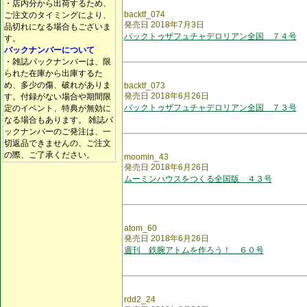
・店内分から出荷するため、
backtf_074
ご注文のタイミングにより、
発売日 2018年7月3日
品切れになる場合もございま
バックトゥザフュチャデロリアン全国 ７４号
す。
バックナンバーについて
・雑誌バックナンバーは、限
られた在庫から出庫するた
め、多少の傷、破れがありま
backtf_073
発売日 2018年6月26日
す。付録がない場合や期間限
バックトゥザフュチャデロリアン全国 ７３号
定のイベント、特典が無効に
なる場合もあります。 雑誌バ
ックナンバーのご発注は、一
切返品できませんの、ご注文
の際、ご了承ください。
moomin_43
発売日 2018年6月26日
ムーミンハウスをつくる全国版 ４３号
atom_60
発売日 2018年6月26日
週刊 鉄腕アトムを作ろう！ ６０号
rdd2_24