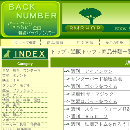
ショップ概要
商 品 情 報
注 文 方 法
かごの中身
トップ
-
通販トップ
-
商品分類一
Category
音楽・舞台 ワンテーマ
-->
週刊 アイアンマン
芸能・タレント
-->
サンダーバード秘密基地
映画・ＴＶ
グラビア・モデル
-->
週刊 ゴジラをつくる
生活・ファッション
-->
隔週刊 ザ・マジック
料理・グルメ
情報・知識・科学・図鑑
-->
学習ロボットをつくる
手芸 実用
-->
週刊 スター・ウォーズ R2-
コレクタブル
趣味・組み立て
-->
週刊 Ｒｏｂｉ２
スポーツ
-->
週刊 鉄腕アトムを作ろう
モーター 鉄道 飛行機
ミリタリ 戦争関連