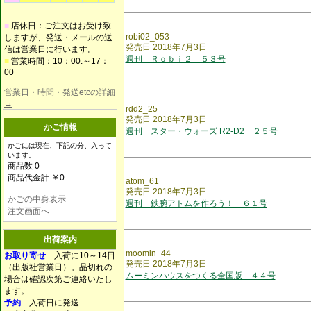
■
店休日：ご注文はお受け致
robi02_053
しますが、発送・メールの送
発売日 2018年7月3日
信は営業日に行います。
週刊 Ｒｏｂｉ２ ５３号
■
営業時間：10：00.～17：
00
営業日・時間・発送etcの詳細
→
rdd2_25
発売日 2018年7月3日
かご情報
週刊 スター・ウォーズ R2-D2 ２５号
かごには現在、下記の分、入って
います。
商品数 0
商品代金計 ￥0
atom_61
発売日 2018年7月3日
かごの中身表示
週刊 鉄腕アトムを作ろう！ ６１号
注文画面へ
出荷案内
moomin_44
お取り寄せ
入荷に10～14日
発売日 2018年7月3日
（出版社営業日）。品切れの
ムーミンハウスをつくる全国版 ４４号
場合は確認次第ご連絡いたし
ます。
予約
入荷日に発送