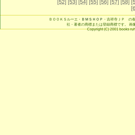
[52]
[53]
[54]
[55]
[56]
[57]
[58]
[
[
ＢＯＯＫＳルーエ・
ＢＭＳＨＯＰ
・吉祥寺ＪＰ の
社・著者の商標または登録商標です。 画
Copyright (C) 2001 books ruhe