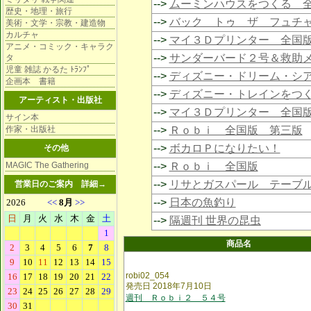
-->
ムーミンハウスをつくる 
歴史・地理・旅行
-->
バック トゥ ザ フュチ
美術・文学・宗教・建造物
カルチャ
-->
マイ３Ｄプリンター 全国
アニメ・コミック・キャラク
-->
サンダーバード２号＆救助
タ
児童 雑誌 かるた ﾄﾗﾝﾌﾟ
-->
ディズニー・ドリーム・シ
企画本 書籍
-->
ディズニー・トレインをつ
アーティスト・出版社
-->
マイ３Ｄプリンター 全国
サイン本
作家・出版社
-->
Ｒｏｂｉ 全国版 第三版
-->
ボカロＰになりたい！
その他
MAGIC The Gathering
-->
Ｒｏｂｉ 全国版
-->
リサとガスパール テーブ
営業日のご案内
詳細→
-->
日本の魚釣り
-->
隔週刊 世界の昆虫
商品名
robi02_054
発売日 2018年7月10日
週刊 Ｒｏｂｉ２ ５４号