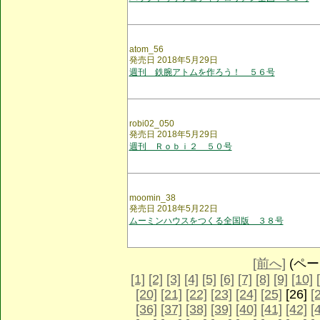
atom_56
発売日 2018年5月29日
週刊 鉄腕アトムを作ろう！ ５６号
robi02_050
発売日 2018年5月29日
週刊 Ｒｏｂｉ２ ５０号
moomin_38
発売日 2018年5月22日
ムーミンハウスをつくる全国版 ３８号
[前へ]
(ページ
[1]
[2]
[3]
[4]
[5]
[6]
[7]
[8]
[9]
[10]
[20]
[21]
[22]
[23]
[24]
[25]
[26]
[
[36]
[37]
[38]
[39]
[40]
[41]
[42]
[