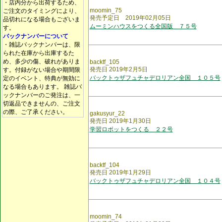
・店内分から出荷するため、
moomin_75
ご注文のタイミングにより、
発売予定日 2019年02月05日
品切れになる場合もございま
ムーミンハウスをつくる全国版 ７５号
す。
バックナンバーについて
・雑誌バックナンバーは、限
られた在庫から出庫するた
め、多少の傷、破れがありま
backtf_105
発売日 2019年2月5日
す。付録がない場合や期間限
バックトゥザフュチャデロリアン全国 １０５号
定のイベント、特典が無効に
なる場合もあります。 雑誌バ
ックナンバーのご発注は、一
切返品できませんの、ご注文
の際、ご了承ください。
gakusyur_22
発売日 2019年1月30日
学習ロボットをつくる ２２号
backtf_104
発売日 2019年1月29日
バックトゥザフュチャデロリアン全国 １０４号
moomin_74