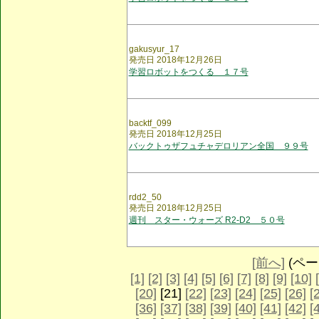
gakusyur_17
発売日 2018年12月26日
学習ロボットをつくる １７号
backtf_099
発売日 2018年12月25日
バックトゥザフュチャデロリアン全国 ９９号
rdd2_50
発売日 2018年12月25日
週刊 スター・ウォーズ R2-D2 ５０号
[前へ]
(ページ
[1]
[2]
[3]
[4]
[5]
[6]
[7]
[8]
[9]
[10]
[20]
[21]
[22]
[23]
[24]
[25]
[26]
[
[36]
[37]
[38]
[39]
[40]
[41]
[42]
[