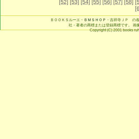
[52]
[53]
[54]
[55]
[56]
[57]
[58]
[
[
ＢＯＯＫＳルーエ・
ＢＭＳＨＯＰ
・吉祥寺ＪＰ の
社・著者の商標または登録商標です。 画
Copyright (C) 2001 books ruhe