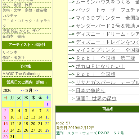
-->
ムーミンハウスをつくる 
歴史・地理・旅行
-->
バック トゥ ザ フュチ
美術・文学・宗教・建造物
カルチャ
-->
マイ３Ｄプリンター 全国
アニメ・コミック・キャラク
-->
サンダーバード２号＆救助
タ
児童 雑誌 かるた ﾄﾗﾝﾌﾟ
-->
ディズニー・ドリーム・シ
企画本 書籍
-->
ディズニー・トレインをつ
アーティスト・出版社
-->
マイ３Ｄプリンター 全国
サイン本
作家・出版社
-->
Ｒｏｂｉ 全国版 第三版
-->
ボカロＰになりたい！
その他
MAGIC The Gathering
-->
Ｒｏｂｉ 全国版
-->
リサとガスパール テーブ
営業日のご案内
詳細→
-->
日本の魚釣り
-->
隔週刊 世界の昆虫
商品名
rdd2_57
発売日 2019年2月12日
週刊 スター・ウォーズ R2-D2 ５７号