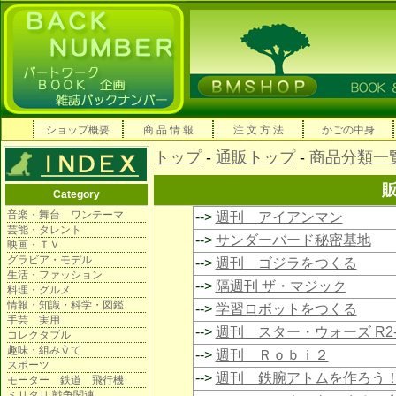
ショップ概要
商 品 情 報
注 文 方 法
かごの中身
トップ
-
通販トップ
-
商品分類一
Category
音楽・舞台 ワンテーマ
-->
週刊 アイアンマン
芸能・タレント
-->
サンダーバード秘密基地
映画・ＴＶ
グラビア・モデル
-->
週刊 ゴジラをつくる
生活・ファッション
-->
隔週刊 ザ・マジック
料理・グルメ
情報・知識・科学・図鑑
-->
学習ロボットをつくる
手芸 実用
-->
週刊 スター・ウォーズ R2-
コレクタブル
趣味・組み立て
-->
週刊 Ｒｏｂｉ２
スポーツ
-->
週刊 鉄腕アトムを作ろう
モーター 鉄道 飛行機
ミリタリ 戦争関連