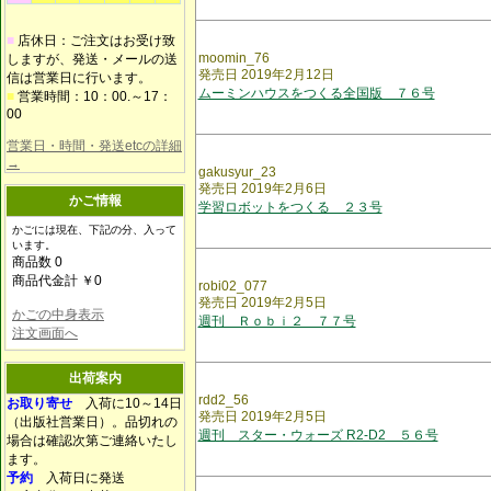
■
店休日：ご注文はお受け致
moomin_76
しますが、発送・メールの送
発売日 2019年2月12日
信は営業日に行います。
ムーミンハウスをつくる全国版 ７６号
■
営業時間：10：00.～17：
00
営業日・時間・発送etcの詳細
→
gakusyur_23
発売日 2019年2月6日
かご情報
学習ロボットをつくる ２３号
かごには現在、下記の分、入って
います。
商品数 0
商品代金計 ￥0
robi02_077
発売日 2019年2月5日
かごの中身表示
週刊 Ｒｏｂｉ２ ７７号
注文画面へ
出荷案内
rdd2_56
お取り寄せ
入荷に10～14日
発売日 2019年2月5日
（出版社営業日）。品切れの
週刊 スター・ウォーズ R2-D2 ５６号
場合は確認次第ご連絡いたし
ます。
予約
入荷日に発送