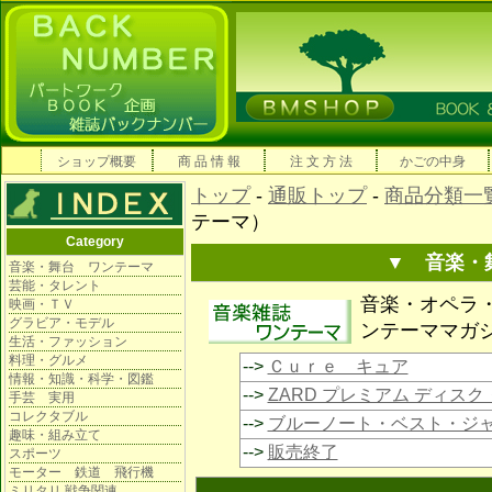
ショップ概要
商 品 情 報
注 文 方 法
かごの中身
トップ
-
通販トップ
-
商品分類一
テーマ）
Category
▼ 音楽・
音楽・舞台 ワンテーマ
芸能・タレント
音楽・オペラ
映画・ＴＶ
グラビア・モデル
ンテーママガ
生活・ファッション
料理・グルメ
-->
Ｃｕｒｅ キュア
情報・知識・科学・図鑑
-->
ZARD プレミアム ディス
手芸 実用
コレクタブル
-->
ブルーノート・ベスト・ジャ
趣味・組み立て
-->
販売終了
スポーツ
モーター 鉄道 飛行機
ミリタリ 戦争関連