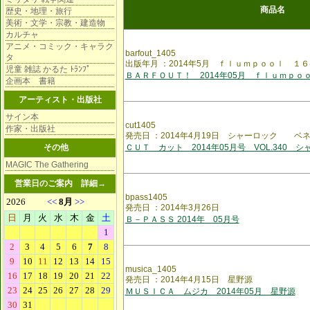
商品名
歴史・地理・旅行
美術・文学・宗教・建造物
カルチャ
アニメ・コミック・キャラク
barfout_1405
タ
出版年月 ：2014年5月 ｆｌｕｍｐｏｏｌ １
児童 雑誌 かるた ﾄﾗﾝﾌﾟ
ＢＡＲＦＯＵＴ！ 2014年05月 ｆｌｕｍｐｏ
企画本 書籍
アーティスト・出版社
サイン本
cut1405
作家・出版社
発売日 ：2014年4月19日 シャーロック 
その他
ＣＵＴ カット 2014年05月号 VOL.340 シ
MAGIC The Gathering
営業日のご案内
詳細→
bpass1405
発売日 ：2014年3月26日
Ｂ－ＰＡＳＳ 2014年 05月号
musica_1405
発売日 ：2014年4月15日 星野源
ＭＵＳＩＣＡ ムジカ 2014年05月 星野源