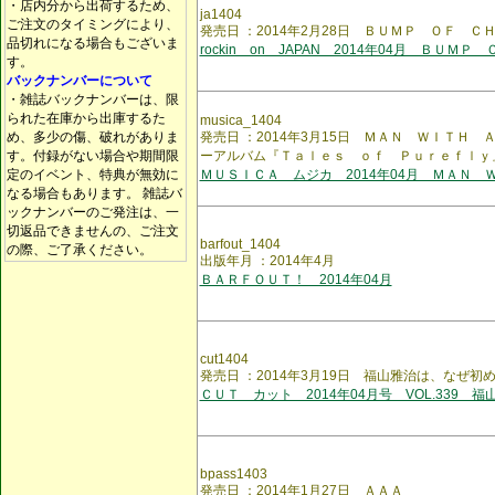
・店内分から出荷するため、
ja1404
ご注文のタイミングにより、
発売日 ：2014年2月28日 ＢＵＭＰ ＯＦ Ｃ
品切れになる場合もございま
rockin on JAPAN 2014年04月 ＢＵＭＰ
す。
バックナンバーについて
・雑誌バックナンバーは、限
られた在庫から出庫するた
musica_1404
め、多少の傷、破れがありま
発売日 ：2014年3月15日 ＭＡＮ ＷＩＴＨ
す。付録がない場合や期間限
ーアルバム『Ｔａｌｅｓ ｏｆ Ｐｕｒｅｆｌｙ
定のイベント、特典が無効に
ＭＵＳＩＣＡ ムジカ 2014年04月 ＭＡＮ 
なる場合もあります。 雑誌バ
ックナンバーのご発注は、一
切返品できませんの、ご注文
barfout_1404
の際、ご了承ください。
出版年月 ：2014年4月
ＢＡＲＦＯＵＴ！ 2014年04月
cut1404
発売日 ：2014年3月19日 福山雅治は、なぜ
ＣＵＴ カット 2014年04月号 VOL.339 福
bpass1403
発売日 ：2014年1月27日 ＡＡＡ