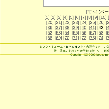
[前へ]
(ページ
[1]
[2]
[3]
[4]
[5]
[6]
[7]
[8]
[9]
[10]
[20]
[21]
[22]
[23]
[24]
[25]
[26]
[
[36]
[37]
[38]
[39]
[40]
[41]
[42]
[
[52]
[53]
[54]
[55]
[56]
[57]
[58]
[
[68]
[69]
[70]
[71]
[72]
[73]
[74]
[
ＢＯＯＫＳルーエ・
ＢＭＳＨＯＰ
・吉祥寺ＪＰ の
社・著者の商標または登録商標です。 画
Copyright (C) 2001 books ruhe