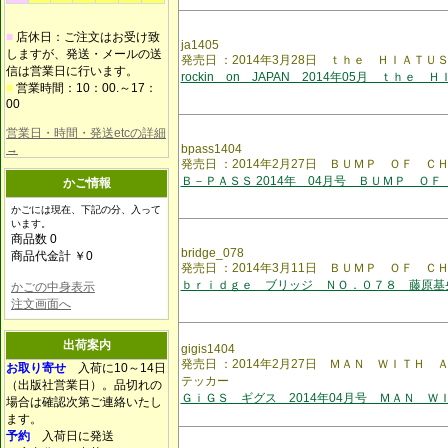
■
店休日：ご注文はお受け致
ja1405
しますが、発送・メールの送
発売日 ：2014年3月28日 ｔｈｅ ＨＩＡＴＵ
信は営業日に行います。
rockin on JAPAN 2014年05月 ｔｈｅ 
■
営業時間：10：00.～17：
00
営業日・時間・発送etcの詳細
→
bpass1404
発売日 ：2014年2月27日 ＢＵＭＰ ＯＦ Ｃ
Ｂ－ＰＡＳＳ 2014年 04月号 ＢＵＭＰ ＯＦ
かご情報
かごには現在、下記の分、入って
います。
商品数 0
bridge_078
商品代金計 ￥0
発売日 ：2014年3月11日 ＢＵＭＰ ＯＦ 
ｂｒｉｄｇｅ ブリッジ ＮＯ．０７８ 藤原基
かごの中身表示
注文画面へ
出荷案内
gigis1404
発売日 ：2014年2月27日 ＭＡＮ ＷＩＴＨ
お取り寄せ
入荷に10～14日
テッカー
（出版社営業日）。品切れの
ＧｉＧＳ ギグス 2014年04月号 ＭＡＮ Ｗ
場合は確認次第ご連絡いたし
ます。
予約
入荷日に発送