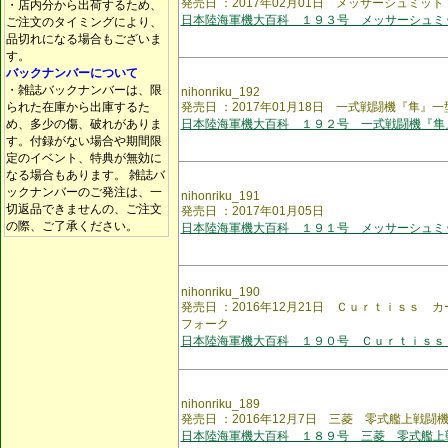
発売日 ：2017年02月01日 メッサーシュミット
・店内分から出荷するため、
日本陸海軍機大百科 １９３号 メッサーシュミ
ご注文のタイミングにより、
品切れになる場合もございま
す。
バックナンバーについて
・雑誌バックナンバーは、限
nihonriku_192
られた在庫から出庫するた
発売日 ：2017年01月18日 一式戦闘機『隼』一
め、多少の傷、破れがありま
日本陸海軍機大百科 １９２号 一式戦闘機『隼
す。付録がない場合や期間限
定のイベント、特典が無効に
なる場合もあります。 雑誌バ
ックナンバーのご発注は、一
nihonriku_191
切返品できませんの、ご注文
発売日 ：2017年01月05日
の際、ご了承ください。
日本陸海軍機大百科 １９１号 メッサーシュミ
nihonriku_190
発売日 ：2016年12月21日 Ｃｕｒｔｉｓｓ 
フォーク
日本陸海軍機大百科 １９０号 Ｃｕｒｔｉｓｓ
nihonriku_189
発売日 ：2016年12月7日 三菱 零式艦上戦闘
日本陸海軍機大百科 １８９号 三菱 零式艦上