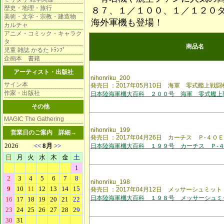
歴史・地理・旅行
８７、１／１００、１／１２０ダ
美術・文学・宗教・建造物
海外軍機も登場！
カルチャ
アニメ・コミック・キャラク
タ
商品名
児童 雑誌 かるた ﾄﾗﾝﾌﾟ
企画本 書籍
アーティスト・出版社
nihonriku_200
サイン本
発売日 ：2017年05月10日 海軍 零式艦上戦
作家・出版社
日本陸海軍機大百科 ２００号 海軍 零式艦上
その他
MAGIC The Gathering
nihonriku_199
営業日のご案内
詳細→
発売日 ：2017年04月26日 カーチス Ｐ-４
日本陸海軍機大百科 １９９号 カーチス Ｐ-
nihonriku_198
発売日 ：2017年04月12日 メッサーシュミット 
日本陸海軍機大百科 １９８号 メッサーシュミ