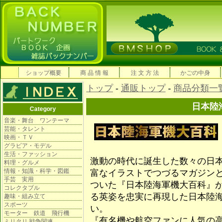
ショップ概要
商 品 情 報
注 文 方 法
かごの中身
トップ
-
通販トップ
-
商品分類一
日本陸
Category
音楽・舞台 ワンテーマ
芸能・タレント
映画・ＴＶ
グラビア・モデル
生活・ファッション
激動の時代に誕生した数々の日
料理・グルメ
情報・知識・科学・図鑑
富なイラストでつづるマガジン
手芸 実用
ついた『日本陸海軍機大百科』
コレクタブル
る英姿を忠実に再現した日本陸
趣味・組み立て
スポーツ
い。
モーター 鉄道 飛行機
『有名機や航空ファンに人気の
ミリタリ 戦争関連