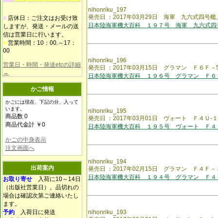
nihonriku_197
発売日 ：2017年03月29日 海軍 九六式四号
■
店休日：ご注文はお受け致
日本陸海軍機大百科 １９７号 海軍 九六式四
しますが、発送・メールの送
信は営業日に行います。
■
営業時間：10：00.～17：
00
nihonriku_196
営業日・時間・発送etcの詳細
発売日 ：2017年03月15日 グラマン Ｆ６Ｆ
→
日本陸海軍機大百科 １９６号 グラマン Ｆ６
かご情報
かごには現在、下記の分、入って
います。
nihonriku_195
商品数 0
発売日 ：2017年03月01日 ヴォート Ｆ４Ｕ
商品代金計 ￥0
日本陸海軍機大百科 １９５号 ヴォート Ｆ４
かごの中身表示
注文画面へ
nihonriku_194
出荷案内
発売日 ：2017年02月15日 グラマン Ｆ４Ｆ
日本陸海軍機大百科 １９４号 グラマン Ｆ４
お取り寄せ
入荷に10～14日
（出版社営業日）。品切れの
場合は確認次第ご連絡いたし
ます。
予約
入荷日に発送
nihonriku_193