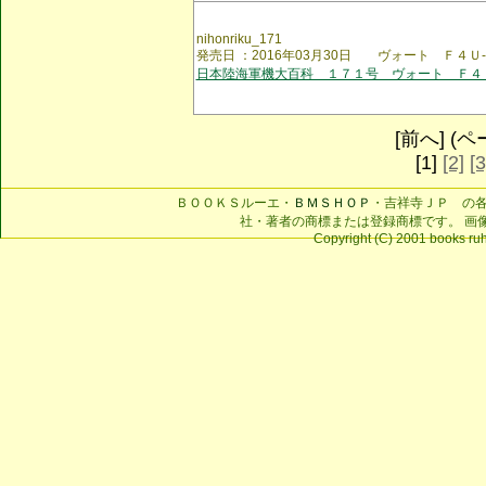
nihonriku_171
発売日 ：2016年03月30日 ヴォート Ｆ４Ｕ
日本陸海軍機大百科 １７１号 ヴォート Ｆ４
[前へ] (ペー
[1]
[2]
[3
ＢＯＯＫＳルーエ・
ＢＭＳＨＯＰ
・吉祥寺ＪＰ の
社・著者の商標または登録商標です。 画
Copyright (C) 2001 books ruhe