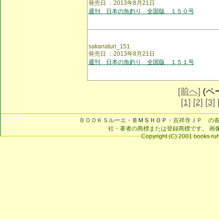
発売日 ：2013年8月21日
週刊 日本の魚釣り 全国版 １５０号
sakanaturi_151
発売日 ：2013年8月21日
週刊 日本の魚釣り 全国版 １５１号
[前へ]
(ペー
[1]
[2]
[3]
ＢＯＯＫＳルーエ・
ＢＭＳＨＯＰ
・吉祥寺ＪＰ の
社・著者の商標または登録商標です。 画
Copyright (C) 2001 books ruhe