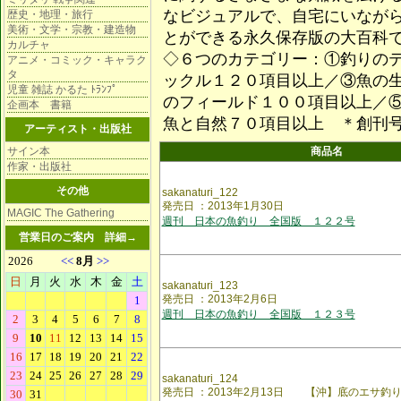
なビジュアルで、自宅にいなが
歴史・地理・旅行
美術・文学・宗教・建造物
とができる永久保存版の大百科
カルチャ
◇６つのカテゴリー：①釣りの
アニメ・コミック・キャラク
タ
ックル１２０項目以上／③魚の
児童 雑誌 かるた ﾄﾗﾝﾌﾟ
のフィールド１００項目以上／
企画本 書籍
魚と自然７０項目以上 ＊創刊
アーティスト・出版社
サイン本
商品名
作家・出版社
その他
sakanaturi_122
発売日 ：2013年1月30日
MAGIC The Gathering
週刊 日本の魚釣り 全国版 １２２号
営業日のご案内
詳細→
sakanaturi_123
発売日 ：2013年2月6日
週刊 日本の魚釣り 全国版 １２３号
sakanaturi_124
発売日 ：2013年2月13日 【沖】底のエサ釣