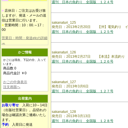
週刊 日本の魚釣り 全国版 １２４号
■
店休日：ご注文はお受け致
しますが、発送・メールの送
信は営業日に行います。
sakanaturi_125
■
営業時間：10：00.～17：
発売日 ：2013年2月20日 【沖】電気釣り 
00
週刊 日本の魚釣り 全国版 １２５号
営業日・時間・発送etcの詳細
→
かご情報
sakanaturi_126
発売日 ：2013年2月27日 【本流】本流釣り
かごには現在、下記の分、入って
週刊 日本の魚釣り 全国版 １２６号
います。
商品数 0
商品代金計 ￥0
かごの中身表示
sakanaturi_127
発売日 ：2013年3月6日
注文画面へ
週刊 日本の魚釣り 全国版 １２７号
出荷案内
お取り寄せ
入荷に10～14日
（出版社営業日）。品切れの
sakanaturi_128
場合は確認次第ご連絡いたし
発売日 ：2013年3月13日
ます。
週刊 日本の魚釣り 全国版 １２８号
予約
入荷日に発送