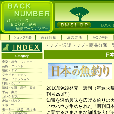
ショップ概要
商 品 情 報
注 文 方 法
かごの中身
トップ
-
通販トップ
-
商品分類一
日
Category
音楽・舞台 ワンテーマ
芸能・タレント
映画・ＴＶ
グラビア・モデル
生活・ファッション
料理・グルメ
2010/09/29発売 週刊（毎週
情報・知識・科学・図鑑
手芸 実用
刊号290円）
コレクタブル
知識を深め興味を広げる釣りの
趣味・組み立て
スポーツ
ノウハウが集められた『週刊日
モーター 鉄道 飛行機
に関するさまざまな知識を広げ
ミリタリ 戦争関連