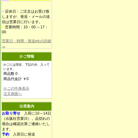
■
店休日：ご注文はお受け致
しますが、発送・メールの送
信は営業日に行います。
■
営業時間：10：00.～17：
00
営業日・時間・発送etcの詳細
→
かご情報
かごには現在、下記の分、入って
います。
商品数 0
商品代金計 ￥0
かごの中身表示
注文画面へ
出荷案内
お取り寄せ
入荷に10～14日
（出版社営業日）。品切れの
場合は確認次第ご連絡いたし
ます。
予約
入荷日に発送