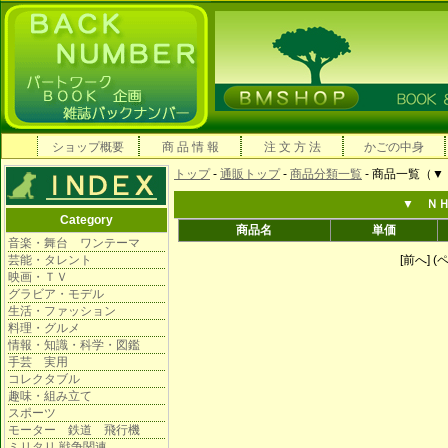
ショップ概要
商 品 情 報
注 文 方 法
かごの中身
トップ
-
通販トップ
-
商品分類一覧
- 商品一覧（
▼ Ｎ
Category
商品名
単価
音楽・舞台 ワンテーマ
芸能・タレント
[前へ] (ペ
映画・ＴＶ
グラビア・モデル
生活・ファッション
料理・グルメ
情報・知識・科学・図鑑
手芸 実用
コレクタブル
趣味・組み立て
スポーツ
モーター 鉄道 飛行機
ミリタリ 戦争関連