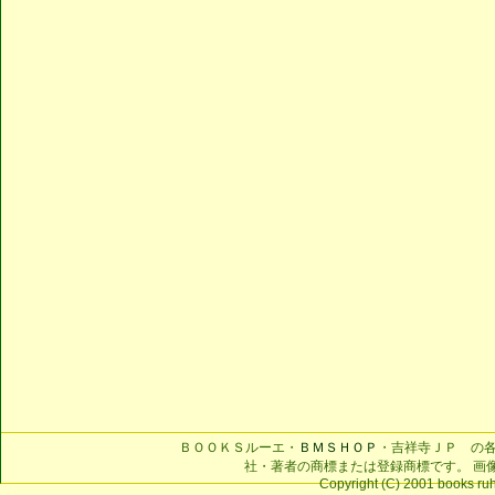
ＢＯＯＫＳルーエ・
ＢＭＳＨＯＰ
・吉祥寺ＪＰ の
社・著者の商標または登録商標です。 画
Copyright (C) 2001 books ruhe