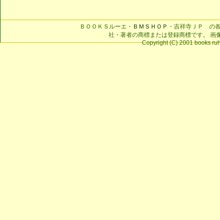
ＢＯＯＫＳルーエ・
ＢＭＳＨＯＰ
・吉祥寺ＪＰ の
社・著者の商標または登録商標です。 画
Copyright (C) 2001 books ruhe