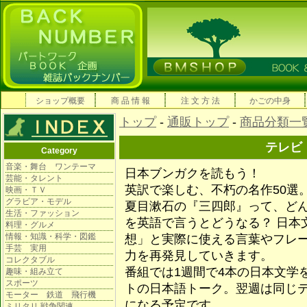
ショップ概要
商 品 情 報
注 文 方 法
かごの中身
トップ
-
通販トップ
-
商品分類一
テレビ
Category
音楽・舞台 ワンテーマ
日本ブンガクを読もう！
芸能・タレント
英訳で楽しむ、不朽の名作50選
映画・ＴＶ
グラビア・モデル
夏目漱石の『三四郎』って、ど
生活・ファッション
を英語で言うとどうなる？ 日本
料理・グルメ
情報・知識・科学・図鑑
想」と実際に使える言葉やフレ
手芸 実用
力を再発見していきます。
コレクタブル
番組では1週間で4本の日本文学
趣味・組み立て
スポーツ
トの日本語トーク。翌週は同じ
モーター 鉄道 飛行機
になる予定です。
ミリタリ 戦争関連