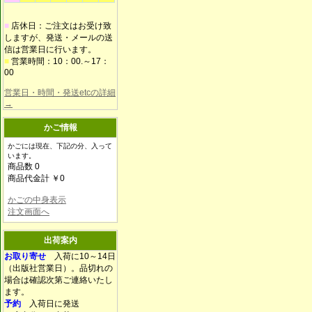
■
店休日：ご注文はお受け致
しますが、発送・メールの送
信は営業日に行います。
■
営業時間：10：00.～17：
00
営業日・時間・発送etcの詳細
→
かご情報
かごには現在、下記の分、入って
います。
商品数 0
商品代金計 ￥0
かごの中身表示
注文画面へ
出荷案内
お取り寄せ
入荷に10～14日
（出版社営業日）。品切れの
場合は確認次第ご連絡いたし
ます。
予約
入荷日に発送