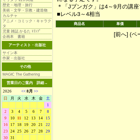
歴史・地理・旅行
＊「Jブンガク」は4～9月の講
美術・文学・宗教・建造物
■レベル3～4相当
カルチャ
アニメ・コミック・キャラク
商品名
単価
タ
児童 雑誌 かるた ﾄﾗﾝﾌﾟ
[前へ] (ペー
企画本 書籍
アーティスト・出版社
サイン本
作家・出版社
その他
MAGIC The Gathering
営業日のご案内
詳細→