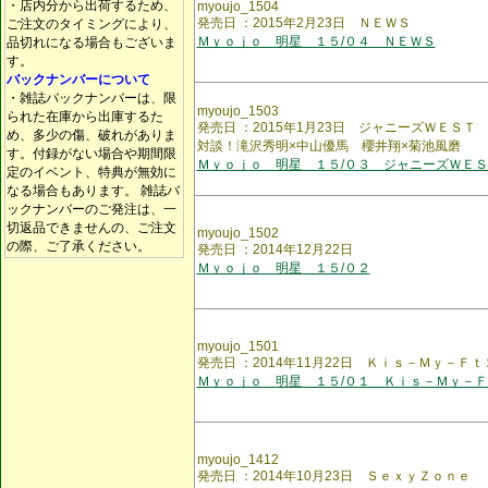
・店内分から出荷するため、
myoujo_1504
発売日 ：2015年2月23日 ＮＥＷＳ
ご注文のタイミングにより、
Ｍｙｏｊｏ 明星 １５/０４ ＮＥＷＳ
品切れになる場合もございま
す。
バックナンバーについて
・雑誌バックナンバーは、限
myoujo_1503
られた在庫から出庫するた
発売日 ：2015年1月23日 ジャニーズＷＥＳ
め、多少の傷、破れがありま
対談！滝沢秀明×中山優馬 櫻井翔×菊池風磨
す。付録がない場合や期間限
Ｍｙｏｊｏ 明星 １５/０３ ジャニーズＷＥＳ
定のイベント、特典が無効に
なる場合もあります。 雑誌バ
ックナンバーのご発注は、一
切返品できませんの、ご注文
myoujo_1502
の際、ご了承ください。
発売日 ：2014年12月22日
Ｍｙｏｊｏ 明星 １５/０２
myoujo_1501
発売日 ：2014年11月22日 Ｋｉｓ－Ｍｙ－Ｆｔ
Ｍｙｏｊｏ 明星 １５/０１ Ｋｉｓ－Ｍｙ－
myoujo_1412
発売日 ：2014年10月23日 ＳｅｘｙＺｏｎｅ