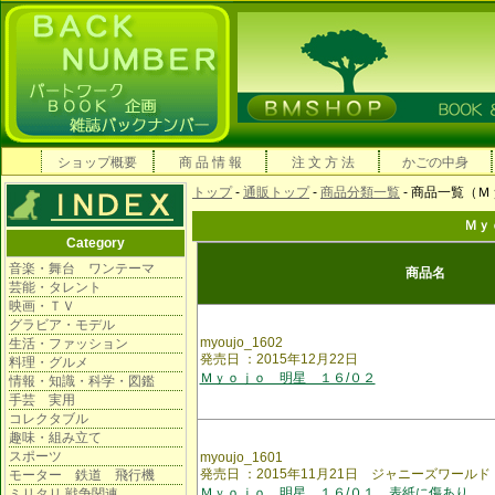
ショップ概要
商 品 情 報
注 文 方 法
かごの中身
トップ
-
通販トップ
-
商品分類一覧
- 商品一覧（
Ｍｙ
Category
音楽・舞台 ワンテーマ
商品名
芸能・タレント
映画・ＴＶ
グラビア・モデル
myoujo_1602
生活・ファッション
発売日 ：2015年12月22日
料理・グルメ
Ｍｙｏｊｏ 明星 １６/０２
情報・知識・科学・図鑑
手芸 実用
コレクタブル
趣味・組み立て
スポーツ
myoujo_1601
発売日 ：2015年11月21日 ジャニーズワール
モーター 鉄道 飛行機
Ｍｙｏｊｏ 明星 １６/０１ 表紙に傷あり
ミリタリ 戦争関連