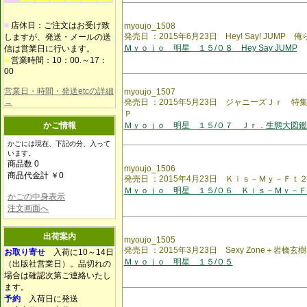
■
店休日：ご注文はお受け致
myoujo_1508
発売日 ：2015年6月23日 Hey! Say! JUM
しますが、発送・メールの送
Ｍｙｏｊｏ 明星 １５/０８ Hey Say JUMP
信は営業日に行います。
■
営業時間：10：00.～17：
00
営業日・時間・発送etcの詳細
myoujo_1507
→
発売日 ：2015年5月23日 ジャニーズＪｒ 
Ｐ
かご情報
Ｍｙｏｊｏ 明星 １５/０７ Ｊｒ．生態大図
かごには現在、下記の分、入って
います。
商品数 0
myoujo_1506
商品代金計 ￥0
発売日 ：2015年4月23日 Ｋｉｓ－Ｍｙ－Ｆｔ
Ｍｙｏｊｏ 明星 １５/０６ Ｋｉｓ－Ｍｙ－
かごの中身表示
注文画面へ
出荷案内
myoujo_1505
発売日 ：2015年3月23日 Sexy Zone＋岩橋
お取り寄せ
入荷に10～14日
Ｍｙｏｊｏ 明星 １５/０５
（出版社営業日）。品切れの
場合は確認次第ご連絡いたし
ます。
予約
入荷日に発送