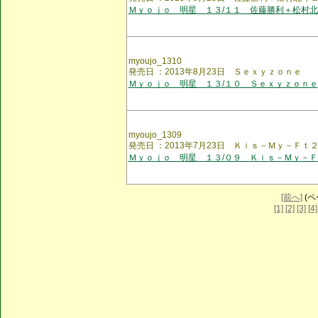
Ｍｙｏｊｏ 明星 １３/１１ 佐藤勝利＋松村
myoujo_1310
発売日 ：2013年8月23日 Ｓｅｘｙｚｏｎｅ
Ｍｙｏｊｏ 明星 １３/１０ Ｓｅｘｙｚｏｎｅ
myoujo_1309
発売日 ：2013年7月23日 Ｋｉｓ－Ｍｙ－Ｆｔ
Ｍｙｏｊｏ 明星 １３/０９ Ｋｉｓ－Ｍｙ－
[前へ]
(ペー
[1]
[2]
[3]
[4]