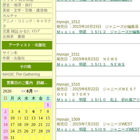
歴史・地理・旅行
美術・文学・宗教・建造物
カルチャ
アニメ・コミック・キャラク
myoujo_1512
タ
発売日 ：2015年10月23日 ジャニーズが編集長
児童 雑誌 かるた ﾄﾗﾝﾌﾟ
Ｍｙｏｊｏ 明星 １５/１２ ジャニーズが編
企画本 書籍
アーティスト・出版社
サイン本
myoujo_1511
作家・出版社
発売日 ：2015年9月23日 ＮＥＷＳ
Ｍｙｏｊｏ 明星 １５/１１ ＮＥＷＳ
その他
MAGIC The Gathering
営業日のご案内
詳細→
myoujo_1510
発売日 ：2015年8月22日 ジャニーズＷＥＳ
ＯＶＥ ＳＴＯＲＹ
Ｍｙｏｊｏ 明星 １５/１０ 右上 折れ傷アリ
myoujo_1509
発売日 ：2015年7月23日 ジャニーズWEST
Ｍｙｏｊｏ 明星 １５/０９ ジャニーズWEST