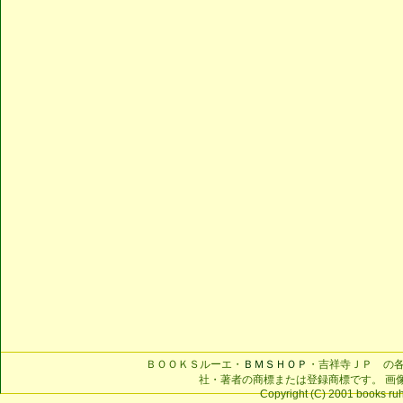
ＢＯＯＫＳルーエ・
ＢＭＳＨＯＰ
・吉祥寺ＪＰ の
社・著者の商標または登録商標です。 画
Copyright (C) 2001 books ruhe