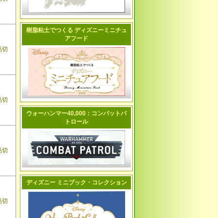
樹脂粘土でつくる ディズニーミニチュ
アフード
品切
品切
ウォーハンマー40,000：コンバットパ
トロール
品切
ディズニー ミニブック・コレクション
品切