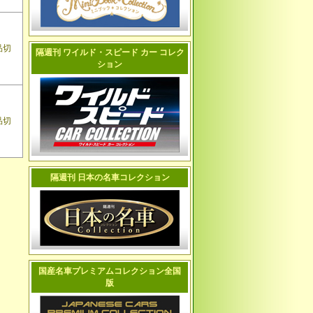
品切
隔週刊 ワイルド・スピード カー コレク
ション
品切
隔週刊 日本の名車コレクション
国産名車プレミアムコレクション全国
版