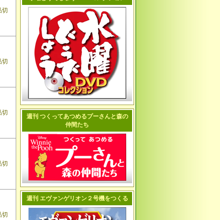
品切
品切
品切
週刊 つくってあつめるプーさんと森の
仲間たち
品切
週刊 エヴァンゲリオン２号機をつくる
品切