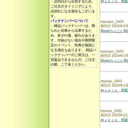
Ｍｙｏｊｏ 明星
・店内分から出荷するため、
ご注文のタイミングにより、
品切れになる場合もございま
す。
バックナンバーについて
myoujoc_2404
・雑誌バックナンバーは、限
発売日 2024年2
られた在庫から出庫するた
Myojoちっこい
め、多少の傷、破れがありま
す。付録がない場合や期間限
定のイベント、特典が無効に
なる場合もあります。 雑誌バ
myoujoc_2403
ックナンバーのご発注は、一
発売日 2024年1
切返品できませんの、ご注文
Myojoちっこい
の際、ご了承ください。
myoujo_2403
発売日 2024年1
Ｍｙｏｊｏ 明星
myoujo_2402
発売日 2023年12
Ｍｙｏｊｏ 明星