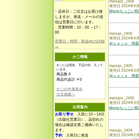
myoujoc_2406
発売日 2024年4
Myojoちっこい
■
店休日：ご注文はお受け致
しますが、発送・メールの送
信は営業日に行います。
■
営業時間：10：00.～17：
00
myoujo_2406
発売日 2024年4
営業日・時間・発送etcの詳細
Ｍｙｏｊｏ 明星
→
かご情報
かごには現在、下記の分、入って
myoujo_2405
います。
発売日 2024年3
商品数 0
Ｍｙｏｊｏ 明星
商品代金計 ￥0
かごの中身表示
注文画面へ
myoujoc_2405
発売日 2024年3
出荷案内
Myojoちっこい
お取り寄せ
入荷に10～14日
（出版社営業日）。品切れの
場合は確認次第ご連絡いたし
ます。
myoujo_2404
発売日 2024年2
予約
入荷日に発送