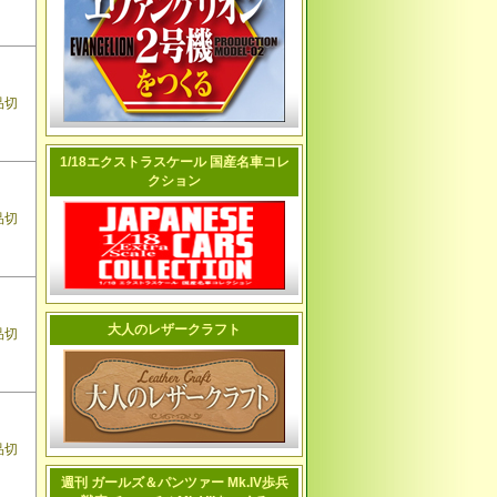
品切
1/18エクストラスケール 国産名車コレ
クション
品切
大人のレザークラフト
品切
品切
週刊 ガールズ＆パンツァー Mk.IV歩兵