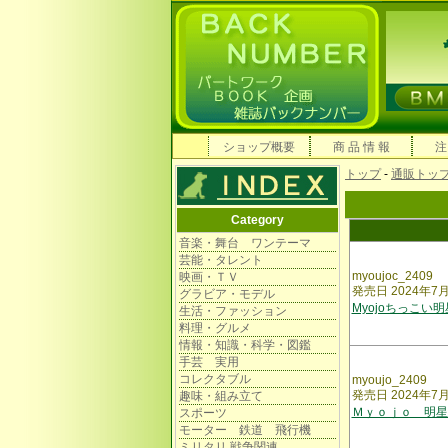
ショップ概要
商 品 情 報
注
トップ
-
通販トッ
Category
音楽・舞台 ワンテーマ
芸能・タレント
myoujoc_2409
映画・ＴＶ
発売日 2024年7
グラビア・モデル
Myojoちっこい
生活・ファッション
料理・グルメ
情報・知識・科学・図鑑
手芸 実用
コレクタブル
myoujo_2409
発売日 2024年7
趣味・組み立て
Ｍｙｏｊｏ 明星
スポーツ
モーター 鉄道 飛行機
ミリタリ 戦争関連