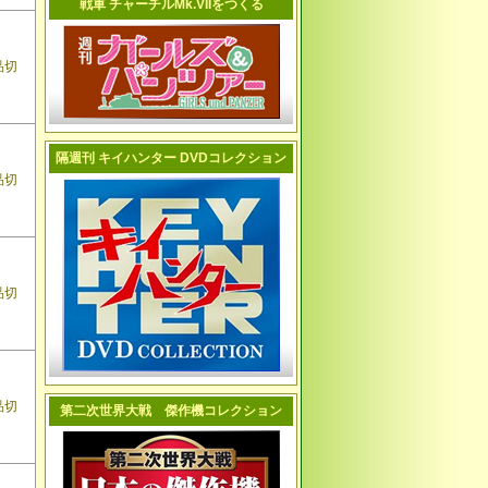
戦車 チャーチルMk.VIIをつくる
品切
隔週刊 キイハンター DVDコレクション
品切
品切
品切
第二次世界大戦 傑作機コレクション