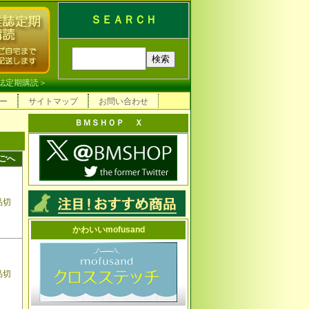
ＳＥＡＲＣＨ
誌定期購読
＞
ー
サイトマップ
お問い合わせ
ＢＭＳＨＯＰ Ｘ
ごへ
品切
かわいいmofusand
品切