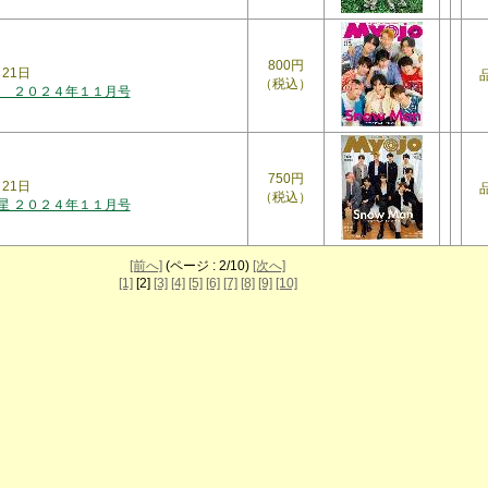
800円
月21日
（税込）
 ２０２４年１１月号
750円
月21日
（税込）
明星 ２０２４年１１月号
[前へ]
(ページ : 2/10)
[次へ]
[1]
[2]
[3]
[4]
[5]
[6]
[7]
[8]
[9]
[10]