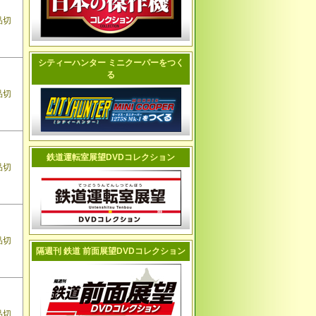
品切
シティーハンター ミニクーパーをつく
る
品切
鉄道運転室展望DVDコレクション
品切
品切
隔週刊 鉄道 前面展望DVDコレクション
品切