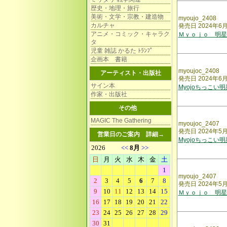
歴史・地理・旅行
美術・文学・宗教・建造物
myoujo_2408
カルチャ
発売日 2024年6
アニメ・コミック・キャラク
Ｍｙｏｊｏ 明星
タ
児童 雑誌 かるた ﾄﾗﾝﾌﾟ
企画本 書籍
myoujoc_2408
アーティスト・出版社
発売日 2024年6
サイン本
Myojoちっこい
作家・出版社
その他
MAGIC The Gathering
myoujoc_2407
発売日 2024年5
営業日のご案内
詳細→
Myojoちっこい
myoujo_2407
発売日 2024年5
Ｍｙｏｊｏ 明星