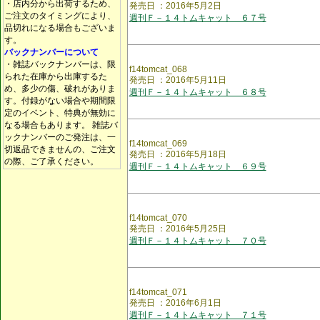
・店内分から出荷するため、
発売日 ：2016年5月2日
ご注文のタイミングにより、
週刊Ｆ－１４トムキャット ６７号
品切れになる場合もございま
す。
バックナンバーについて
・雑誌バックナンバーは、限
f14tomcat_068
られた在庫から出庫するた
発売日 ：2016年5月11日
め、多少の傷、破れがありま
週刊Ｆ－１４トムキャット ６８号
す。付録がない場合や期間限
定のイベント、特典が無効に
なる場合もあります。 雑誌バ
ックナンバーのご発注は、一
f14tomcat_069
切返品できませんの、ご注文
発売日 ：2016年5月18日
の際、ご了承ください。
週刊Ｆ－１４トムキャット ６９号
f14tomcat_070
発売日 ：2016年5月25日
週刊Ｆ－１４トムキャット ７０号
f14tomcat_071
発売日 ：2016年6月1日
週刊Ｆ－１４トムキャット ７１号