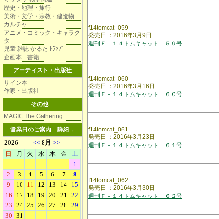
歴史・地理・旅行
美術・文学・宗教・建造物
カルチャ
f14tomcat_059
アニメ・コミック・キャラク
発売日 ：2016年3月9日
タ
週刊Ｆ－１４トムキャット ５９号
児童 雑誌 かるた ﾄﾗﾝﾌﾟ
企画本 書籍
アーティスト・出版社
f14tomcat_060
サイン本
発売日 ：2016年3月16日
作家・出版社
週刊Ｆ－１４トムキャット ６０号
その他
MAGIC The Gathering
営業日のご案内
詳細→
f14tomcat_061
発売日 ：2016年3月23日
週刊Ｆ－１４トムキャット ６１号
f14tomcat_062
発売日 ：2016年3月30日
週刊Ｆ－１４トムキャット ６２号