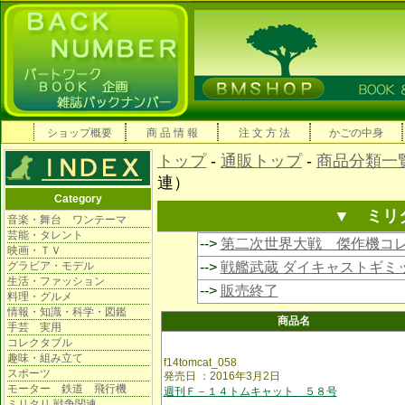
ショップ概要
商 品 情 報
注 文 方 法
かごの中身
トップ
-
通販トップ
-
商品分類一
連）
Category
▼ ミリ
音楽・舞台 ワンテーマ
芸能・タレント
-->
第二次世界大戦 傑作機コ
映画・ＴＶ
グラビア・モデル
-->
戦艦武蔵 ダイキャストギミ
生活・ファッション
-->
販売終了
料理・グルメ
情報・知識・科学・図鑑
商品名
手芸 実用
コレクタブル
趣味・組み立て
f14tomcat_058
スポーツ
発売日 ：2016年3月2日
モーター 鉄道 飛行機
週刊Ｆ－１４トムキャット ５８号
ミリタリ 戦争関連