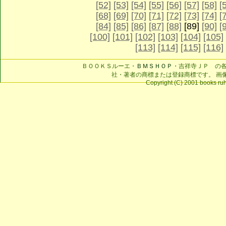
[52]
[53]
[54]
[55]
[56]
[57]
[58]
[
[68]
[69]
[70]
[71]
[72]
[73]
[74]
[
[84]
[85]
[86]
[87]
[88]
[89]
[90]
[
[100]
[101]
[102]
[103]
[104]
[105]
[113]
[114]
[115]
[116]
ＢＯＯＫＳルーエ・
ＢＭＳＨＯＰ
・吉祥寺ＪＰ の
社・著者の商標または登録商標です。 画
Copyright (C) 2001 books ruhe