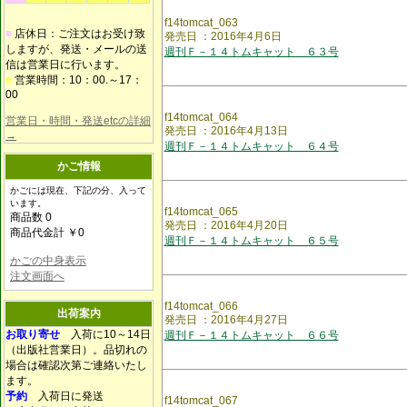
f14tomcat_063
■
店休日：ご注文はお受け致
発売日 ：2016年4月6日
しますが、発送・メールの送
週刊Ｆ－１４トムキャット ６３号
信は営業日に行います。
■
営業時間：10：00.～17：
00
f14tomcat_064
営業日・時間・発送etcの詳細
発売日 ：2016年4月13日
→
週刊Ｆ－１４トムキャット ６４号
かご情報
かごには現在、下記の分、入って
います。
f14tomcat_065
商品数 0
発売日 ：2016年4月20日
商品代金計 ￥0
週刊Ｆ－１４トムキャット ６５号
かごの中身表示
注文画面へ
f14tomcat_066
出荷案内
発売日 ：2016年4月27日
お取り寄せ
入荷に10～14日
週刊Ｆ－１４トムキャット ６６号
（出版社営業日）。品切れの
場合は確認次第ご連絡いたし
ます。
予約
入荷日に発送
f14tomcat_067