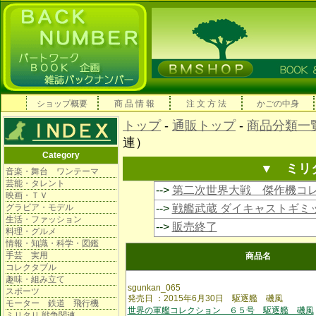
ショップ概要
商 品 情 報
注 文 方 法
かごの中身
トップ
-
通販トップ
-
商品分類一
連）
Category
▼ ミリ
音楽・舞台 ワンテーマ
芸能・タレント
-->
第二次世界大戦 傑作機コ
映画・ＴＶ
グラビア・モデル
-->
戦艦武蔵 ダイキャストギミ
生活・ファッション
-->
販売終了
料理・グルメ
情報・知識・科学・図鑑
手芸 実用
商品名
コレクタブル
趣味・組み立て
sgunkan_065
スポーツ
発売日 ：2015年6月30日 駆逐艦 磯風
モーター 鉄道 飛行機
世界の軍艦コレクション ６５号 駆逐艦 磯風
ミリタリ 戦争関連