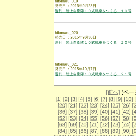
hitomaru_019
発売日 ：2015年9月23日
週刊 陸上自衛隊１０式戦車をつくる １９号
hitomaru_020
発売日 ：2015年9月30日
週刊 陸上自衛隊１０式戦車をつくる ２０号
hitomaru_021
発売日 ：2015年10月7日
週刊 陸上自衛隊１０式戦車をつくる ２１号
[前へ]
(ページ 
[1]
[2]
[3]
[4]
[5]
[6]
[7]
[8]
[9]
[10]
[20]
[21]
[22]
[23]
[24]
[25]
[26]
[
[36]
[37]
[38]
[39]
[40]
[41]
[42]
[
[52]
[53]
[54]
[55]
[56]
[57]
[58]
[
[68]
[69]
[70]
[71]
[72]
[73]
[74]
[
[84]
[85]
[86]
[87]
[88]
[89]
[90]
[