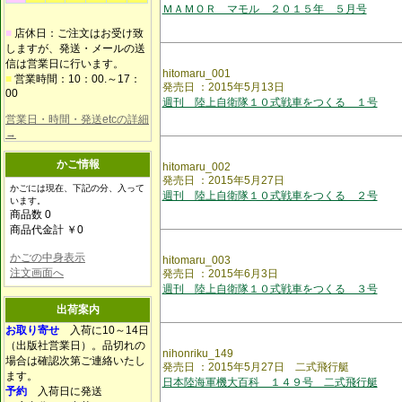
ＭＡＭＯＲ マモル ２０１５年 ５月号
■
店休日：ご注文はお受け致
しますが、発送・メールの送
信は営業日に行います。
hitomaru_001
■
営業時間：10：00.～17：
発売日 ：2015年5月13日
00
週刊 陸上自衛隊１０式戦車をつくる １号
営業日・時間・発送etcの詳細
→
かご情報
hitomaru_002
発売日 ：2015年5月27日
かごには現在、下記の分、入って
週刊 陸上自衛隊１０式戦車をつくる ２号
います。
商品数 0
商品代金計 ￥0
かごの中身表示
hitomaru_003
注文画面へ
発売日 ：2015年6月3日
週刊 陸上自衛隊１０式戦車をつくる ３号
出荷案内
お取り寄せ
入荷に10～14日
（出版社営業日）。品切れの
nihonriku_149
場合は確認次第ご連絡いたし
発売日 ：2015年5月27日 二式飛行艇
ます。
日本陸海軍機大百科 １４９号 二式飛行艇
予約
入荷日に発送