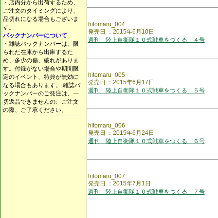
・店内分から出荷するため、
ご注文のタイミングにより、
品切れになる場合もございま
hitomaru_004
す。
発売日 ：2015年6月10日
バックナンバーについて
週刊 陸上自衛隊１０式戦車をつくる ４号
・雑誌バックナンバーは、限
られた在庫から出庫するた
め、多少の傷、破れがありま
す。付録がない場合や期間限
hitomaru_005
定のイベント、特典が無効に
発売日 ：2015年6月17日
なる場合もあります。 雑誌バ
週刊 陸上自衛隊１０式戦車をつくる ５号
ックナンバーのご発注は、一
切返品できませんの、ご注文
の際、ご了承ください。
hitomaru_006
発売日 ：2015年6月24日
週刊 陸上自衛隊１０式戦車をつくる ６号
hitomaru_007
発売日 ：2015年7月1日
週刊 陸上自衛隊１０式戦車をつくる ７号