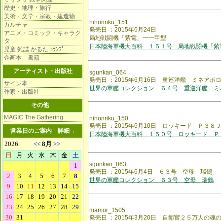
歴史・地理・旅行
美術・文学・宗教・建造物
nihonriku_151
カルチャ
発売日 ：2015年6月24日
アニメ・コミック・キャラク
局地戦闘機「紫電」一一甲型
タ
日本陸海軍機大百科 １５１号 局地戦闘機「紫
児童 雑誌 かるた ﾄﾗﾝﾌﾟ
企画本 書籍
アーティスト・出版社
sgunkan_064
発売日 ：2015年6月16日 重巡洋艦 ミネアポ
サイン本
世界の軍艦コレクション ６４号 重巡洋艦 ミ
作家・出版社
その他
MAGIC The Gathering
nihonriku_150
発売日 ：2015年6月10日 ロッキード Ｐ３８
営業日のご案内
詳細→
日本陸海軍機大百科 １５０号 ロッキード Ｐ
sgunkan_063
発売日 ：2015年6月4日 ６３号 空母 瑞鶴
世界の軍艦コレクション ６３号 空母 瑞鶴
mamor_1505
発売日 ：2015年3月20日 自衛官２５万人の魂