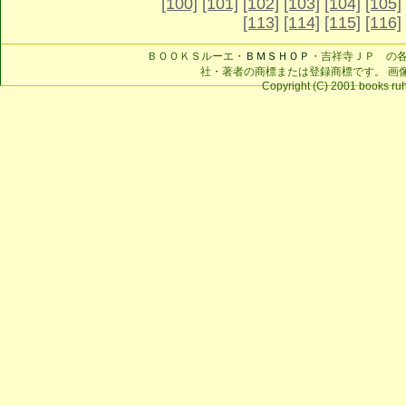
[100]
[101]
[102]
[103]
[104]
[105]
[113]
[114]
[115]
[116]
ＢＯＯＫＳルーエ・
ＢＭＳＨＯＰ
・吉祥寺ＪＰ の
社・著者の商標または登録商標です。 画
Copyright (C) 2001 books ruhe