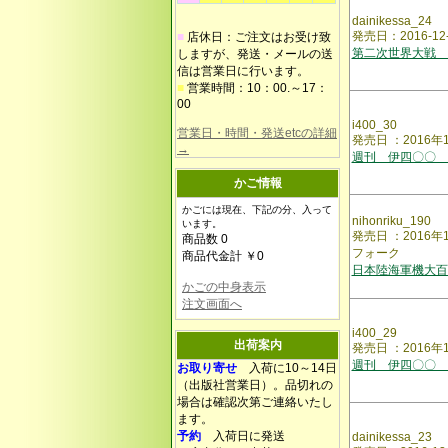
dainikessa_24
発売日：2016-12
■
店休日：ご注文はお受け致
第二次世界大戦 
しますが、発送・メールの送
信は営業日に行います。
■
営業時間：10：00.～17：
00
i400_30
営業日・時間・発送etcの詳細
発売日 ：2016年
→
週刊 伊四〇〇 
かご情報
かごには現在、下記の分、入って
nihonriku_190
います。
発売日 ：2016
商品数 0
フォーク
商品代金計 ￥0
日本陸海軍機大百
かごの中身表示
注文画面へ
i400_29
出荷案内
発売日 ：2016年
週刊 伊四〇〇 
お取り寄せ
入荷に10～14日
（出版社営業日）。品切れの
場合は確認次第ご連絡いたし
ます。
予約
入荷日に発送
dainikessa_23