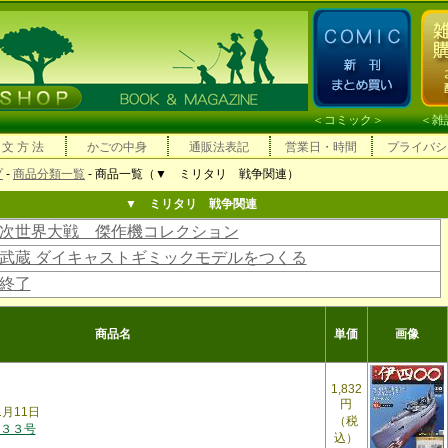
＜
コミック
＞ ＜
雑
 文 方 法
かごの中身
通販法表記
営業日・時間
プライバシ
プ
-
商品分類一覧
- 商品一覧（▼ ミリタリ 戦争関連）
▼ ミリタリ 戦争関連
次世界大戦 傑作機コレクション
武蔵 ダイキャストギミックモデルをつくる
終了
商品名
単価
画像
1,832
円
1月11日
（税
３３号
込）