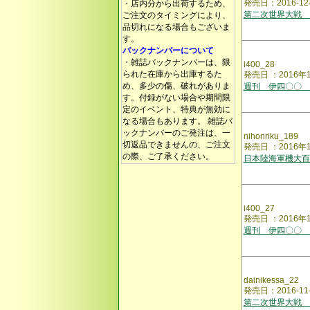
発売日：2016-1
・店内分から出荷するため、
第二次世界大戦 
ご注文のタイミングにより、
品切れになる場合もございま
す。
バックナンバーについて
・雑誌バックナンバーは、限
i400_28
られた在庫から出庫するた
発売日 ：2016年
め、多少の傷、破れがありま
週刊 伊四〇〇 
す。付録がない場合や期間限
定のイベント、特典が無効に
なる場合もあります。 雑誌バ
ックナンバーのご発注は、一
nihonriku_189
切返品できませんの、ご注文
発売日 ：2016
の際、ご了承ください。
日本陸海軍機大百
i400_27
発売日 ：2016年
週刊 伊四〇〇 
dainikessa_22
発売日：2016-11
第二次世界大戦 