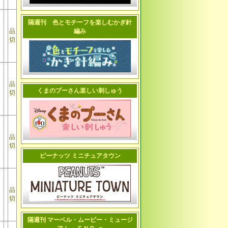
隔週刊 色とモチーフを楽しむかぎ針
品
編み
切
品
くまのプーさん楽しい刺しゅう
切
品
切
ピーナッツ ミニチュアタウン
品
切
隔週刊 マーベル・ムービー・ミュージ