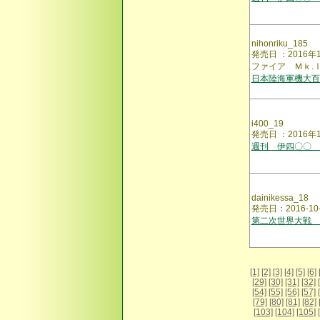
nihonriku_185
発売日 ：2016
ファイア Ｍｋ.
日本陸海軍機大百
i400_19
発売日 ：2016年
週刊 伊四〇〇 
dainikessa_18
発売日：2016-1
第二次世界大戦 
[1]
[2]
[3]
[4]
[5]
[6]
[29]
[30]
[31]
[32]
[54]
[55]
[56]
[57]
[79]
[80]
[81]
[82]
[103]
[104]
[105]