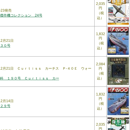
2,035
円
-23発売
（税
傑作機コレクション 24号
込）
1,832
円
12月21日
（税
３０号
込）
2,084
年12月21日 Ｃｕｒｔｉｓｓ カーチス Ｐ-４０Ｅ ウォー
円
（税
科 １９０号 Ｃｕｒｔｉｓｓ カー
込）
1,832
円
12月14日
（税
２９号
込）
2,035
円