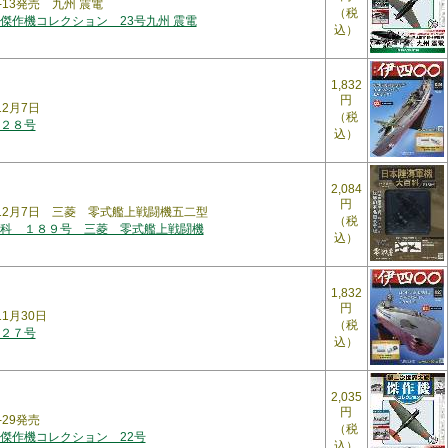
2-13発売 九州 震電
（税
傑作機コレクション 23号九州 震電
込）
1,832
円
12月7日
（税
２８号
込）
2,084
円
年12月7日 三菱 零式艦上戦闘機五二型
（税
科 １８９号 三菱 零式艦上戦闘機
込）
1,832
円
11月30日
（税
２７号
込）
2,035
円
-29発売
（税
傑作機コレクション 22号
込）