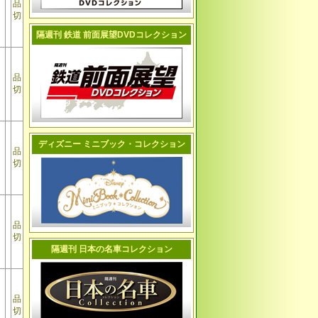
品
切
隔週刊 鉄道 前面展望DVDコレクション
品
切
ディズニー ミニブック・コレクション
品
切
品
切
隔週刊 日本の名車コレクション
品
切