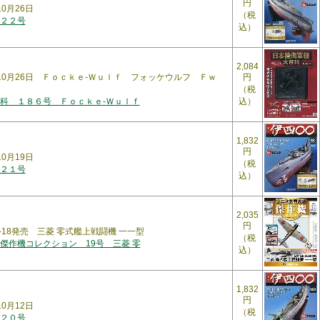
円
10月26日
（税
２２号
込）
2,084
年10月26日 Ｆｏｃｋｅ-Ｗｕｌｆ フォッケウルフ Ｆｗ
円
（税
科 １８６号 Ｆｏｃｋｅ-Ｗｕｌｆ
込）
1,832
円
10月19日
（税
２１号
込）
2,035
円
0-18発売 三菱 零式艦上戦闘機 一一型
（税
傑作機コレクション 19号 三菱 零
込）
1,832
円
10月12日
（税
２０号