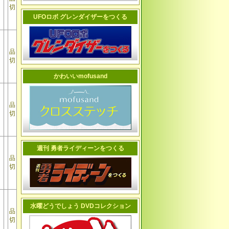
切
UFOロボ グレンダイザーをつくる
品
切
かわいいmofusand
品
切
週刊 勇者ライディーンをつくる
品
切
水曜どうでしょう DVDコレクション
品
切