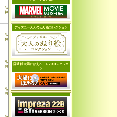
アム ＥＮＤ-->
品
切
ディズニー大人のぬり絵コレクション
品
切
品
隔週刊 太陽にほえろ！ DVDコレクショ
切
ン
品
切
品