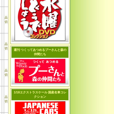
品
切
品
切
週刊 つくってあつめるプーさんと森の
仲間たち
品
切
1/18エクストラスケール 国産名車コレ
クション
品
切