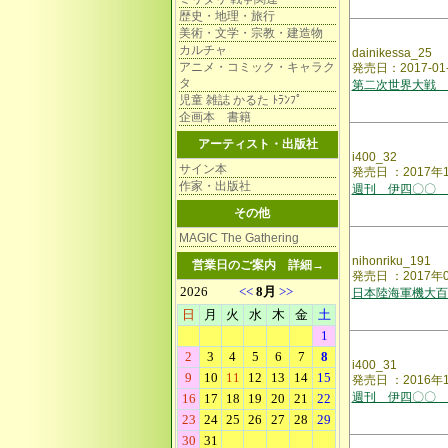
歴史・地理・旅行
美術・文学・宗教・建造物
カルチャ
dainikessa_25
アニメ・コミック・キャラク
発売日：2017-01
タ
第二次世界大戦 
児童 雑誌 かるた ﾄﾗﾝﾌﾟ
企画本 書籍
アーティスト・出版社
i400_32
サイン本
発売日 ：2017年
作家・出版社
週刊 伊四〇〇 
その他
MAGIC The Gathering
nihonriku_191
営業日のご案内
詳細→
発売日 ：2017年
日本陸海軍機大百
i400_31
発売日 ：2016年
週刊 伊四〇〇 