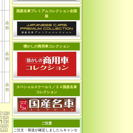
国産名車プレミアムコレクション全国
版
品
切
懐かしの商用車コレクション
品
切
品
スペシャルスケール１／２４国産名車
切
コレクション
7]
[28]
2]
[53]
7]
[78]
ご注意
[102]
[121]
ご注文・発送が確定しましたらキャンセ