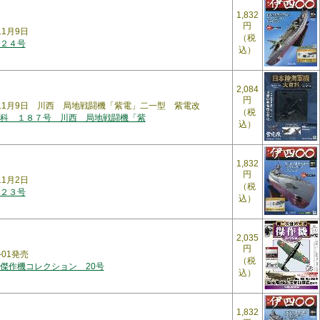
1,832
円
11月9日
（税
２４号
込）
2,084
円
6年11月9日 川西 局地戦闘機「紫電」二一型 紫電改
（税
科 １８７号 川西 局地戦闘機「紫
込）
1,832
円
11月2日
（税
２３号
込）
2,035
円
-01発売
（税
傑作機コレクション 20号
込）
1,832