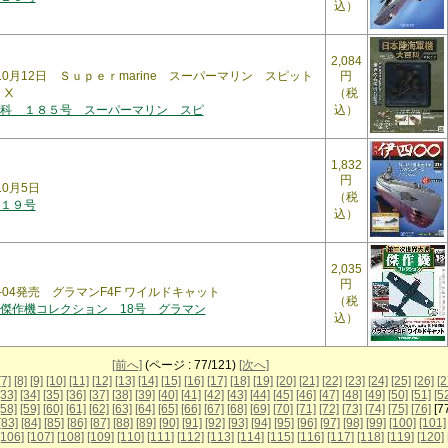
込）
2,084
年10月12日 Ｓｕｐｅｒmarine スーパーマリン スピット
円
ⅠⅩ
（税
科 １８５号 スーパーマリン スピ
込）
1,832
円
10月5日
（税
１９号
込）
2,035
円
0-04発売 グラマンF4F ワイルドキャット
（税
傑作機コレクション 18号 グラマン
込）
[前へ]
(ページ : 77/121)
[次へ]
[7]
[8]
[9]
[10]
[11]
[12]
[13]
[14]
[15]
[16]
[17]
[18]
[19]
[20]
[21]
[22]
[23]
[24]
[25]
[26]
[2
[33]
[34]
[35]
[36]
[37]
[38]
[39]
[40]
[41]
[42]
[43]
[44]
[45]
[46]
[47]
[48]
[49]
[50]
[51]
[5
[58]
[59]
[60]
[61]
[62]
[63]
[64]
[65]
[66]
[67]
[68]
[69]
[70]
[71]
[72]
[73]
[74]
[75]
[76]
[7
[83]
[84]
[85]
[86]
[87]
[88]
[89]
[90]
[91]
[92]
[93]
[94]
[95]
[96]
[97]
[98]
[99]
[100]
[101]
[106]
[107]
[108]
[109]
[110]
[111]
[112]
[113]
[114]
[115]
[116]
[117]
[118]
[119]
[120]