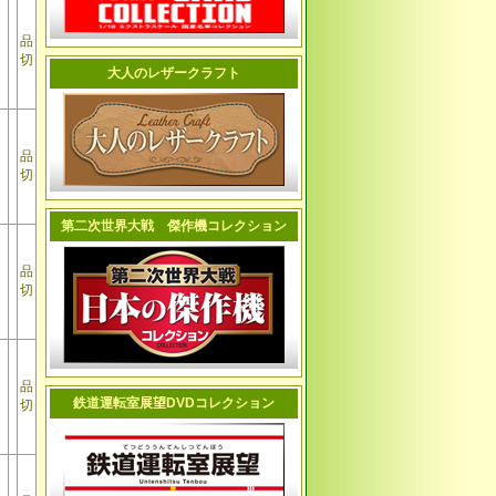
品
切
大人のレザークラフト
品
切
第二次世界大戦 傑作機コレクション
品
切
品
鉄道運転室展望DVDコレクション
切