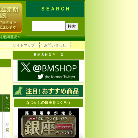
ＳＥＡＲＣＨ
誌定期購読
＞
ー
サイトマップ
お問い合わせ
ＢＭＳＨＯＰ Ｘ
か
なつかしの銀座をつくろう
ご
へ
品
切