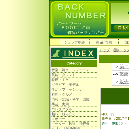
ショップ概要
商 品 情 報
注
トップ
-
通販トッ
Category
-->
第二
音楽・舞台 ワンテーマ
-->
戦艦
芸能・タレント
映画・ＴＶ
-->
販売
グラビア・モデル
生活・ファッション
料理・グルメ
情報・知識・科学・図鑑
手芸 実用
コレクタブル
趣味・組み立て
i400_33
発売日 ：2017年
スポーツ
週刊 伊四〇〇 
モーター 鉄道 飛行機
ミリタリ 戦争関連