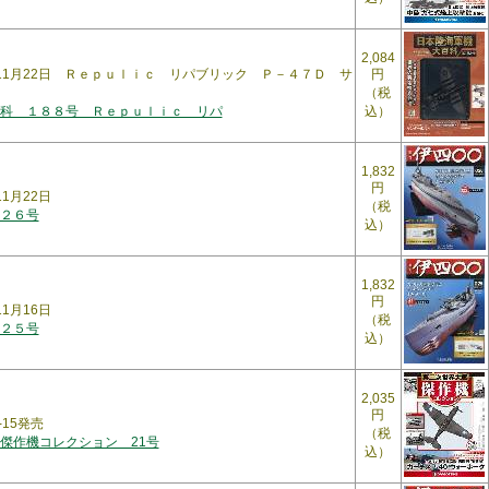
2,084
6年11月22日 Ｒｅｐｕｌｉｃ リパブリック Ｐ－４７Ｄ サ
円
（税
科 １８８号 Ｒｅｐｕｌｉｃ リパ
込）
1,832
円
11月22日
（税
２６号
込）
1,832
円
11月16日
（税
２５号
込）
2,035
円
-15発売
（税
傑作機コレクション 21号
込）