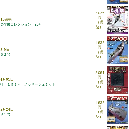
2,035
円
-10発売
（税
傑作機コレクション 25号
込）
1,832
円
1月5日
（税
３２号
込）
2,084
円
01月05日
（税
科 １９１号 メッサーシュミット
込）
1,832
円
12月24日
（税
３１号
込）