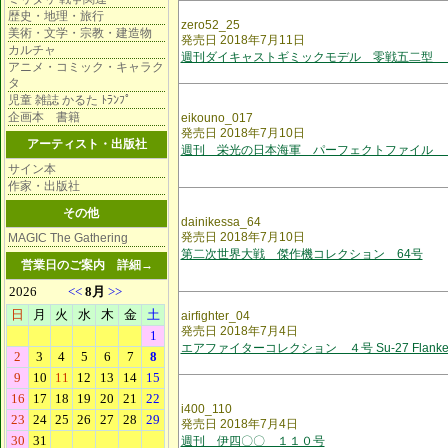
歴史・地理・旅行
zero52_25
美術・文学・宗教・建造物
発売日 2018年7月11日
カルチャ
週刊ダイキャストギミックモデル 零戦五二型 
アニメ・コミック・キャラク
タ
児童 雑誌 かるた ﾄﾗﾝﾌﾟ
企画本 書籍
eikouno_017
発売日 2018年7月10日
アーティスト・出版社
週刊 栄光の日本海軍 パーフェクトファイル 
サイン本
作家・出版社
その他
dainikessa_64
発売日 2018年7月10日
MAGIC The Gathering
第二次世界大戦 傑作機コレクション 64号
営業日のご案内
詳細→
airfighter_04
発売日 2018年7月4日
エアファイターコレクション ４号 Su-27 Flanke
i400_110
発売日 2018年7月4日
週刊 伊四〇〇 １１０号