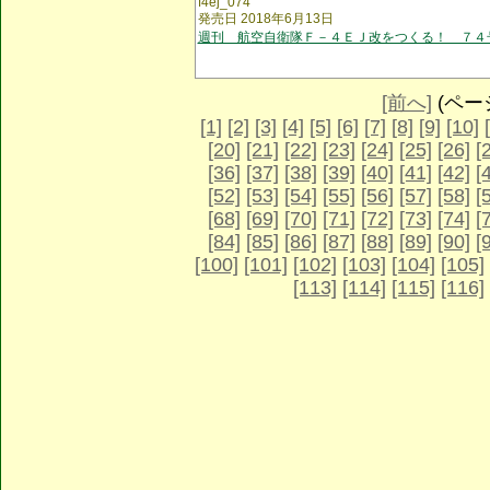
f4ej_074
発売日 2018年6月13日
週刊 航空自衛隊Ｆ－４ＥＪ改をつくる！ ７４
[前へ]
(ページ 
[1]
[2]
[3]
[4]
[5]
[6]
[7]
[8]
[9]
[10]
[20]
[21]
[22]
[23]
[24]
[25]
[26]
[
[36]
[37]
[38]
[39]
[40]
[41]
[42]
[
[52]
[53]
[54]
[55]
[56]
[57]
[58]
[
[68]
[69]
[70]
[71]
[72]
[73]
[74]
[
[84]
[85]
[86]
[87]
[88]
[89]
[90]
[
[100]
[101]
[102]
[103]
[104]
[105]
[113]
[114]
[115]
[116]