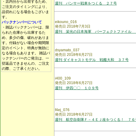
・店内分から出荷するため、
週刊 パンサー戦車をつくる ２７号
ご注文のタイミングにより、
品切れになる場合もございま
す。
eikouno_016
バックナンバーについて
発売日 2018年7月3日
・雑誌バックナンバーは、限
週刊 栄光の日本海軍 パーフェクトファイル 
られた在庫から出庫するた
め、多少の傷、破れがありま
す。付録がない場合や期間限
定のイベント、特典が無効に
dsyamato_037
なる場合もあります。 雑誌バ
発売日 2018年6月27日
ックナンバーのご発注は、一
週刊 ダイキャストモデル 戦艦大和 ３７号
切返品できませんの、ご注文
の際、ご了承ください。
i400_109
発売日 2018年6月27日
週刊 伊四〇〇 １０９号
f4ej_076
発売日 2018年6月27日
週刊 航空自衛隊Ｆ－４ＥＪ改をつくる！ ７６