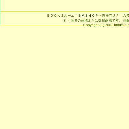
ＢＯＯＫＳルーエ・
ＢＭＳＨＯＰ
・吉祥寺ＪＰ の
社・著者の商標または登録商標です。 画
Copyright (C) 2001 books ruhe