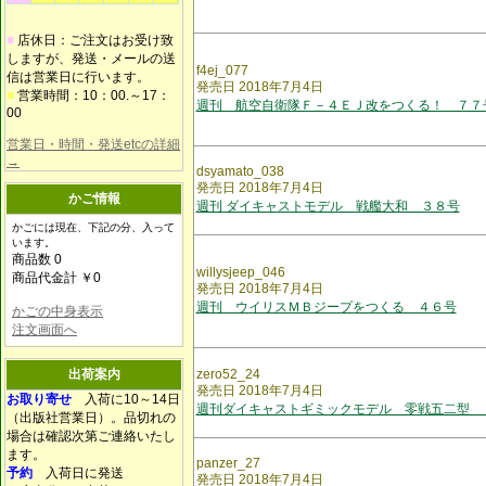
■
店休日：ご注文はお受け致
しますが、発送・メールの送
f4ej_077
信は営業日に行います。
発売日 2018年7月4日
■
営業時間：10：00.～17：
週刊 航空自衛隊Ｆ－４ＥＪ改をつくる！ ７７
00
営業日・時間・発送etcの詳細
→
dsyamato_038
発売日 2018年7月4日
かご情報
週刊 ダイキャストモデル 戦艦大和 ３８号
かごには現在、下記の分、入って
います。
商品数 0
willysjeep_046
商品代金計 ￥0
発売日 2018年7月4日
週刊 ウイリスＭＢジープをつくる ４６号
かごの中身表示
注文画面へ
出荷案内
zero52_24
発売日 2018年7月4日
お取り寄せ
入荷に10～14日
週刊ダイキャストギミックモデル 零戦五二型 
（出版社営業日）。品切れの
場合は確認次第ご連絡いたし
ます。
panzer_27
予約
入荷日に発送
発売日 2018年7月4日