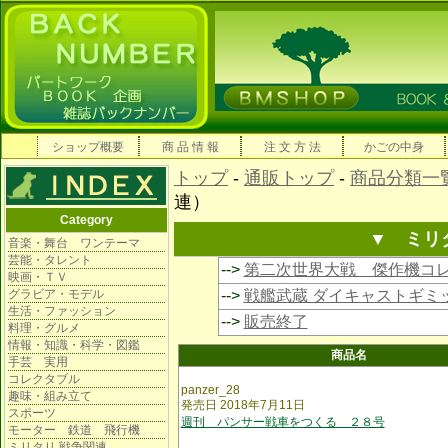
ショップ概要
商 品 情 報
注 文 方 法
かごの中身
トップ
-
通販トップ
-
商品分類一
連）
Category
▼ ミリ
音楽・舞台 ワンテーマ
芸能・タレント
-->
第二次世界大戦 傑作機コ
映画・ＴＶ
グラビア・モデル
-->
戦艦武蔵 ダイキャストギミ
生活・ファッション
-->
販売終了
料理・グルメ
情報・知識・科学・図鑑
商品名
手芸 実用
コレクタブル
panzer_28
趣味・組み立て
発売日 2018年7月11日
スポーツ
週刊 パンサー戦車をつくる ２８号
モーター 鉄道 飛行機
ミリタリ 戦争関連