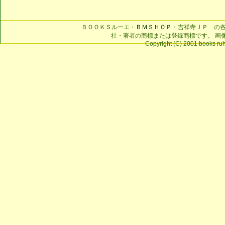
ＢＯＯＫＳルーエ・
ＢＭＳＨＯＰ
・吉祥寺ＪＰ の
社・著者の商標または登録商標です。 画
Copyright (C) 2001 books ruhe