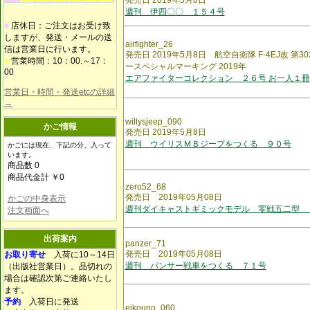
発売日 2019年5月8日
週刊 伊四〇〇 １５４号
■
店休日：ご注文はお受け致
しますが、発送・メールの送
airfighter_26
信は営業日に行います。
発売日 2019年5月8日 航空自衛隊 F-4EJ改 第
■
営業時間：10：00.～17：
ースペシャルマーキング 2019年
00
エアファイターコレクション ２６号 お一人１冊
営業日・時間・発送etcの詳細
→
willysjeep_090
かご情報
発売日 2019年5月8日
週刊 ウイリスＭＢジープをつくる ９０号
かごには現在、下記の分、入って
います。
商品数 0
商品代金計 ￥0
zero52_68
発売日 2019年05月08日
かごの中身表示
週刊ダイキャストギミックモデル 零戦五二型 
注文画面へ
出荷案内
panzer_71
発売日 2019年05月08日
お取り寄せ
入荷に10～14日
週刊 パンサー戦車をつくる ７１号
（出版社営業日）。品切れの
場合は確認次第ご連絡いたし
ます。
予約
入荷日に発送
eikouno_060