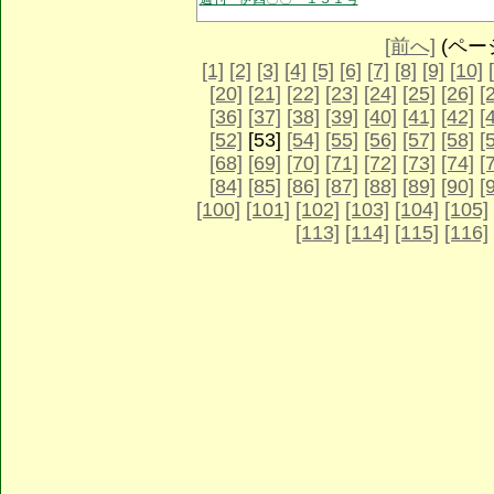
[前へ]
(ページ 
[1]
[2]
[3]
[4]
[5]
[6]
[7]
[8]
[9]
[10]
[20]
[21]
[22]
[23]
[24]
[25]
[26]
[
[36]
[37]
[38]
[39]
[40]
[41]
[42]
[
[52]
[53]
[54]
[55]
[56]
[57]
[58]
[
[68]
[69]
[70]
[71]
[72]
[73]
[74]
[
[84]
[85]
[86]
[87]
[88]
[89]
[90]
[
[100]
[101]
[102]
[103]
[104]
[105]
[113]
[114]
[115]
[116]