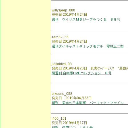
willysjeep_088
発売日 2019年4月24日
週刊 ウイリスＭＢジープをつくる ８８号
zero52_66
発売日 2019年4月24日
週刊ダイキャストギミックモデル 零戦五二型 
jieitaidvd_08
発売日 2019年4月23日 真実のイージス "最強
隔週刊 自衛隊DVDコレクション ８号
eikouno_058
発売日 2019年04月23日
週刊 栄光の日本海軍 パーフェクトファイル 
i400_151
発売日 2019年4月17日
週刊 伊四〇〇 １５１号