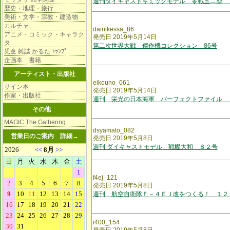
週刊ダイキャストギミックモデル 零戦五二型 
歴史・地理・旅行
美術・文学・宗教・建造物
カルチャ
dainikessa_86
アニメ・コミック・キャラク
発売日 2019年5月14日
タ
第二次世界大戦 傑作機コレクション 86号
児童 雑誌 かるた ﾄﾗﾝﾌﾟ
企画本 書籍
アーティスト・出版社
eikouno_061
サイン本
発売日 2019年5月14日
作家・出版社
週刊 栄光の日本海軍 パーフェクトファイル 
その他
MAGIC The Gathering
dsyamato_082
営業日のご案内
詳細→
発売日 2019年5月8日
週刊 ダイキャストモデル 戦艦大和 ８２号
f4ej_121
発売日 2019年5月8日
週刊 航空自衛隊Ｆ－４ＥＪ改をつくる！ １２
i400_154