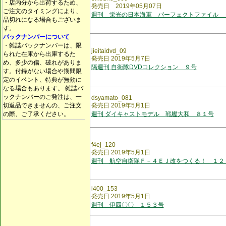
・店内分から出荷するため、
発売日 2019年05月07日
ご注文のタイミングにより、
週刊 栄光の日本海軍 パーフェクトファイル 
品切れになる場合もございま
す。
バックナンバーについて
・雑誌バックナンバーは、限
jieitaidvd_09
られた在庫から出庫するた
発売日 2019年5月7日
め、多少の傷、破れがありま
隔週刊 自衛隊DVDコレクション ９号
す。付録がない場合や期間限
定のイベント、特典が無効に
なる場合もあります。 雑誌バ
ックナンバーのご発注は、一
dsyamato_081
切返品できませんの、ご注文
発売日 2019年5月1日
の際、ご了承ください。
週刊 ダイキャストモデル 戦艦大和 ８１号
f4ej_120
発売日 2019年5月1日
週刊 航空自衛隊Ｆ－４ＥＪ改をつくる！ １２
i400_153
発売日 2019年5月1日
週刊 伊四〇〇 １５３号