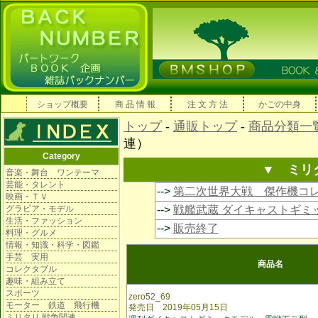
ショップ概要
商 品 情 報
注 文 方 法
かごの中身
トップ
-
通販トップ
-
商品分類一
連）
Category
▼ ミリ
音楽・舞台 ワンテーマ
芸能・タレント
-->
第二次世界大戦 傑作機コ
映画・ＴＶ
グラビア・モデル
-->
戦艦武蔵 ダイキャストギミ
生活・ファッション
-->
販売終了
料理・グルメ
情報・知識・科学・図鑑
手芸 実用
商品名
コレクタブル
趣味・組み立て
スポーツ
zero52_69
モーター 鉄道 飛行機
発売日 2019年05月15日
ミリタリ 戦争関連