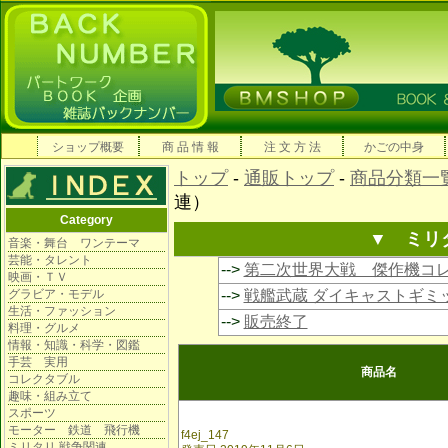
ショップ概要
商 品 情 報
注 文 方 法
かごの中身
トップ
-
通販トップ
-
商品分類一
連）
Category
▼ ミリ
音楽・舞台 ワンテーマ
芸能・タレント
-->
第二次世界大戦 傑作機コ
映画・ＴＶ
グラビア・モデル
-->
戦艦武蔵 ダイキャストギミ
生活・ファッション
-->
販売終了
料理・グルメ
情報・知識・科学・図鑑
手芸 実用
商品名
コレクタブル
趣味・組み立て
スポーツ
モーター 鉄道 飛行機
f4ej_147
ミリタリ 戦争関連