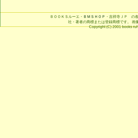
ＢＯＯＫＳルーエ・
ＢＭＳＨＯＰ
・吉祥寺ＪＰ の
社・著者の商標または登録商標です。 画
Copyright (C) 2001 books ruhe