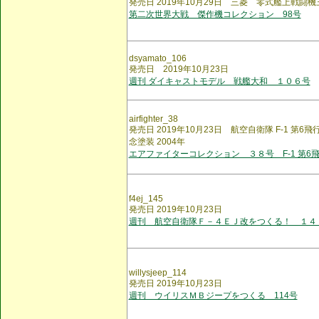
発売日 2019年10月29日 三菱 零式艦上戦
第二次世界大戦 傑作機コレクション 98号
dsyamato_106
発売日 2019年10月23日
週刊 ダイキャストモデル 戦艦大和 １０６号
airfighter_38
発売日 2019年10月23日 航空自衛隊 F-1 第6
念塗装 2004年
エアファイターコレクション ３８号 F-1 第6
f4ej_145
発売日 2019年10月23日
週刊 航空自衛隊Ｆ－４ＥＪ改をつくる！ １４
willysjeep_114
発売日 2019年10月23日
週刊 ウイリスＭＢジープをつくる 114号