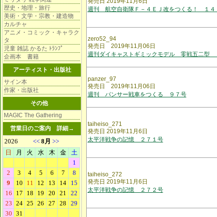
発売日 2019年11月6日
歴史・地理・旅行
週刊 航空自衛隊Ｆ－４ＥＪ改をつくる！ １４
美術・文学・宗教・建造物
カルチャ
アニメ・コミック・キャラク
zero52_94
タ
発売日 2019年11月06日
児童 雑誌 かるた ﾄﾗﾝﾌﾟ
週刊ダイキャストギミックモデル 零戦五二型 
企画本 書籍
アーティスト・出版社
panzer_97
サイン本
発売日 2019年11月06日
作家・出版社
週刊 パンサー戦車をつくる ９７号
その他
MAGIC The Gathering
taiheiso_271
営業日のご案内
詳細→
発売日 2019年11月6日
太平洋戦争の記憶 ２７１号
taiheiso_272
発売日 2019年11月6日
太平洋戦争の記憶 ２７２号