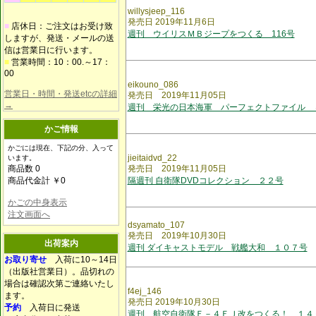
willysjeep_116
発売日 2019年11月6日
■
店休日：ご注文はお受け致
週刊 ウイリスＭＢジープをつくる 116号
しますが、発送・メールの送
信は営業日に行います。
■
営業時間：10：00.～17：
00
eikouno_086
営業日・時間・発送etcの詳細
発売日 2019年11月05日
→
週刊 栄光の日本海軍 パーフェクトファイル 
かご情報
かごには現在、下記の分、入って
jieitaidvd_22
います。
商品数 0
発売日 2019年11月05日
商品代金計 ￥0
隔週刊 自衛隊DVDコレクション ２２号
かごの中身表示
注文画面へ
dsyamato_107
発売日 2019年10月30日
出荷案内
週刊 ダイキャストモデル 戦艦大和 １０７号
お取り寄せ
入荷に10～14日
（出版社営業日）。品切れの
場合は確認次第ご連絡いたし
f4ej_146
ます。
発売日 2019年10月30日
予約
入荷日に発送
週刊 航空自衛隊Ｆ－４ＥＪ改をつくる！ １４