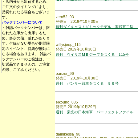
・店内分から出荷するため、
ご注文のタイミングにより、
品切れになる場合もございま
zero52_93
す。
発売日 2019年10月30日
バックナンバーについて
週刊ダイキャストギミックモデル 零戦五二型 
・雑誌バックナンバーは、限
られた在庫から出庫するた
め、多少の傷、破れがありま
す。付録がない場合や期間限
willysjeep_115
定のイベント、特典が無効に
発売日 2019年10月30日
なる場合もあります。 雑誌バ
週刊 ウイリスＭＢジープをつくる 115号
ックナンバーのご発注は、一
切返品できませんの、ご注文
の際、ご了承ください。
panzer_96
発売日 2019年10月30日
週刊 パンサー戦車をつくる ９６号
eikouno_085
発売日 2019年10月29日
週刊 栄光の日本海軍 パーフェクトファイル 
dainikessa_98