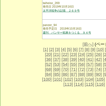
taiheiso_269
発売日 2019年10月16日
太平洋戦争の記憶 ２６９号
panzer_94
発売予定日 2019年10月16日
週刊 パンサー戦車をつくる ９４号
[前へ]
(ページ 
[1]
[2]
[3]
[4]
[5]
[6]
[7]
[8]
[9]
[10]
[20]
[21]
[22]
[23]
[24]
[25]
[26]
[
[36]
[37]
[38]
[39]
[40]
[41]
[42]
[
[52]
[53]
[54]
[55]
[56]
[57]
[58]
[
[68]
[69]
[70]
[71]
[72]
[73]
[74]
[
[84]
[85]
[86]
[87]
[88]
[89]
[90]
[
[100]
[101]
[102]
[103]
[104]
[105]
[113]
[114]
[115]
[116]