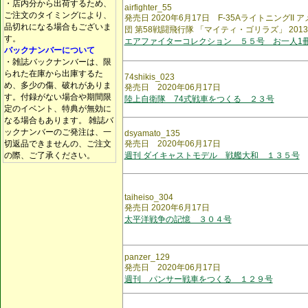
・店内分から出荷するため、
airfighter_55
ご注文のタイミングにより、
発売日 2020年6月17日 F-35AライトニングII
品切れになる場合もございま
団 第58戦闘飛行隊 「マイティ・ゴリラズ」 201
す。
エアファイターコレクション ５５号 お一人1
バックナンバーについて
・雑誌バックナンバーは、限
られた在庫から出庫するた
74shikis_023
め、多少の傷、破れがありま
発売日 2020年06月17日
す。付録がない場合や期間限
陸上自衛隊 74式戦車をつくる ２３号
定のイベント、特典が無効に
なる場合もあります。 雑誌バ
ックナンバーのご発注は、一
dsyamato_135
切返品できませんの、ご注文
発売日 2020年06月17日
の際、ご了承ください。
週刊 ダイキャストモデル 戦艦大和 １３５号
taiheiso_304
発売日 2020年6月17日
太平洋戦争の記憶 ３０４号
panzer_129
発売日 2020年06月17日
週刊 パンサー戦車をつくる １２９号