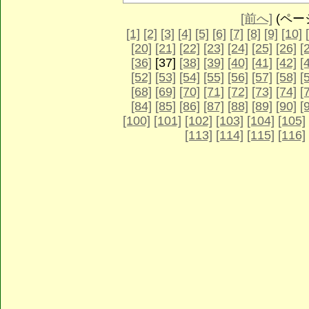
[前へ]
(ページ 
[1]
[2]
[3]
[4]
[5]
[6]
[7]
[8]
[9]
[10]
[20]
[21]
[22]
[23]
[24]
[25]
[26]
[
[36]
[37]
[38]
[39]
[40]
[41]
[42]
[
[52]
[53]
[54]
[55]
[56]
[57]
[58]
[
[68]
[69]
[70]
[71]
[72]
[73]
[74]
[
[84]
[85]
[86]
[87]
[88]
[89]
[90]
[
[100]
[101]
[102]
[103]
[104]
[105]
[113]
[114]
[115]
[116]