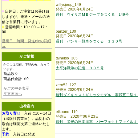
willysjeep_149
発売日 2020年6月24日
■
店休日：ご注文はお受け致
週刊 ウイリスＭＢジープをつくる 149号
しますが、発送・メールの送
信は営業日に行います。
■
営業時間：10：00.～17：
panzer_130
00
発売日 2020年6月24日
営業日・時間・発送etcの詳細
週刊 パンサー戦車をつくる １３０号
→
かご情報
taiheiso_305
発売日 2020年6月24日
かごには現在、下記の分、入って
太平洋戦争の記憶 ３０５号
います。
商品数 0
商品代金計 ￥0
zero52_127
かごの中身表示
発売日 2020年6月24日
注文画面へ
週刊ダイキャストギミックモデル 零戦五二型１
出荷案内
eikouno_119
お取り寄せ
入荷に10～14日
発売日 2020年06月23日
（出版社営業日）。品切れの
週刊 栄光の日本海軍 パーフェクトファイル１
場合は確認次第ご連絡いたし
ます。
予約
入荷日に発送