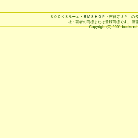
ＢＯＯＫＳルーエ・
ＢＭＳＨＯＰ
・吉祥寺ＪＰ の
社・著者の商標または登録商標です。 画
Copyright (C) 2001 books ruhe