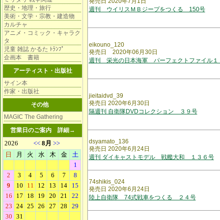
発売日 2020年7月1日
歴史・地理・旅行
週刊 ウイリスＭＢジープをつくる 150号
美術・文学・宗教・建造物
カルチャ
アニメ・コミック・キャラク
タ
eikouno_120
児童 雑誌 かるた ﾄﾗﾝﾌﾟ
発売日 2020年06月30日
企画本 書籍
週刊 栄光の日本海軍 パーフェクトファイル１
アーティスト・出版社
サイン本
作家・出版社
jieitaidvd_39
発売日 2020年6月30日
その他
隔週刊 自衛隊DVDコレクション ３９号
MAGIC The Gathering
営業日のご案内
詳細→
dsyamato_136
発売日 2020年6月24日
週刊 ダイキャストモデル 戦艦大和 １３６号
74shikis_024
発売日 2020年6月24日
陸上自衛隊 74式戦車をつくる ２４号