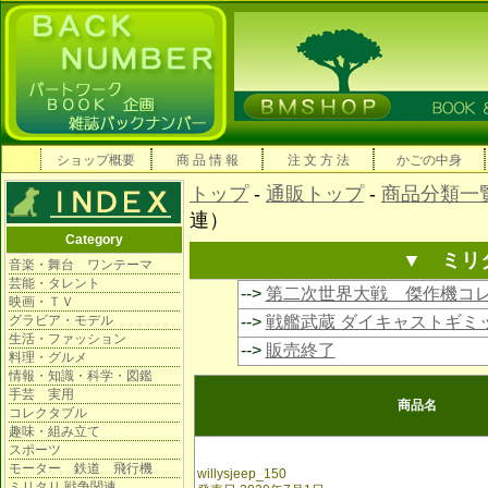
ショップ概要
商 品 情 報
注 文 方 法
かごの中身
トップ
-
通販トップ
-
商品分類一
連）
Category
▼ ミリ
音楽・舞台 ワンテーマ
芸能・タレント
-->
第二次世界大戦 傑作機コ
映画・ＴＶ
グラビア・モデル
-->
戦艦武蔵 ダイキャストギミ
生活・ファッション
-->
販売終了
料理・グルメ
情報・知識・科学・図鑑
手芸 実用
商品名
コレクタブル
趣味・組み立て
スポーツ
モーター 鉄道 飛行機
willysjeep_150
ミリタリ 戦争関連