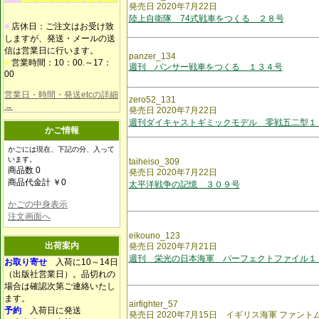
発売日 2020年7月22日
陸上自衛隊 74式戦車をつくる ２８号
■
店休日：ご注文はお受け致
しますが、発送・メールの送
信は営業日に行います。
panzer_134
■
営業時間：10：00.～17：
週刊 パンサー戦車をつくる １３４号
00
営業日・時間・発送etcの詳細
zero52_131
→
発売日 2020年7月22日
週刊ダイキャストギミックモデル 零戦五二型１
かご情報
かごには現在、下記の分、入って
います。
taiheiso_309
商品数 0
発売日 2020年7月22日
商品代金計 ￥0
太平洋戦争の記憶 ３０９号
かごの中身表示
注文画面へ
eikouno_123
出荷案内
発売日 2020年7月21日
週刊 栄光の日本海軍 パーフェクトファイル１
お取り寄せ
入荷に10～14日
（出版社営業日）。品切れの
場合は確認次第ご連絡いたし
ます。
airfighter_57
予約
入荷日に発送
発売日 2020年7月15日 イギリス海軍 ファントムF