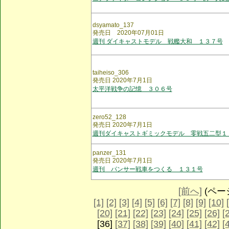
dsyamato_137
発売日 2020年07月01日
週刊 ダイキャストモデル 戦艦大和 １３７号
taiheiso_306
発売日 2020年7月1日
太平洋戦争の記憶 ３０６号
zero52_128
発売日 2020年7月1日
週刊ダイキャストギミックモデル 零戦五二型１
panzer_131
発売日 2020年7月1日
週刊 パンサー戦車をつくる １３１号
[前へ]
(ページ 
[1]
[2]
[3]
[4]
[5]
[6]
[7]
[8]
[9]
[10]
[20]
[21]
[22]
[23]
[24]
[25]
[26]
[
[36]
[37]
[38]
[39]
[40]
[41]
[42]
[