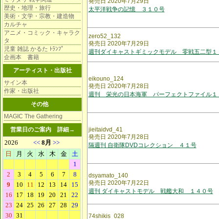
発売日 2020年7月29日
歴史・地理・旅行
太平洋戦争の記憶 ３１０号
美術・文学・宗教・建造物
カルチャ
アニメ・コミック・キャラク
zero52_132
タ
発売日 2020年7月29日
児童 雑誌 かるた ﾄﾗﾝﾌﾟ
週刊ダイキャストギミックモデル 零戦五二型１
企画本 書籍
アーティスト・出版社
eikouno_124
サイン本
発売日 2020年7月28日
作家・出版社
週刊 栄光の日本海軍 パーフェクトファイル１
その他
MAGIC The Gathering
営業日のご案内
詳細→
jieitaidvd_41
発売日 2020年7月28日
隔週刊 自衛隊DVDコレクション ４１号
dsyamato_140
発売日 2020年7月22日
週刊 ダイキャストモデル 戦艦大和 １４０号
74shikis_028