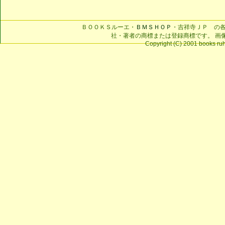
ＢＯＯＫＳルーエ・
ＢＭＳＨＯＰ
・吉祥寺ＪＰ の
社・著者の商標または登録商標です。 画
Copyright (C) 2001 books ruhe