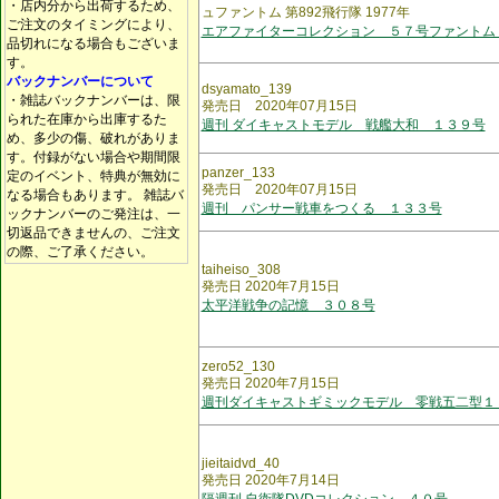
・店内分から出荷するため、
ュファントム 第892飛行隊 1977年
ご注文のタイミングにより、
エアファイターコレクション ５７号ファントム
品切れになる場合もございま
す。
バックナンバーについて
dsyamato_139
・雑誌バックナンバーは、限
発売日 2020年07月15日
られた在庫から出庫するた
週刊 ダイキャストモデル 戦艦大和 １３９号
め、多少の傷、破れがありま
す。付録がない場合や期間限
panzer_133
定のイベント、特典が無効に
発売日 2020年07月15日
なる場合もあります。 雑誌バ
週刊 パンサー戦車をつくる １３３号
ックナンバーのご発注は、一
切返品できませんの、ご注文
の際、ご了承ください。
taiheiso_308
発売日 2020年7月15日
太平洋戦争の記憶 ３０８号
zero52_130
発売日 2020年7月15日
週刊ダイキャストギミックモデル 零戦五二型１
jieitaidvd_40
発売日 2020年7月14日