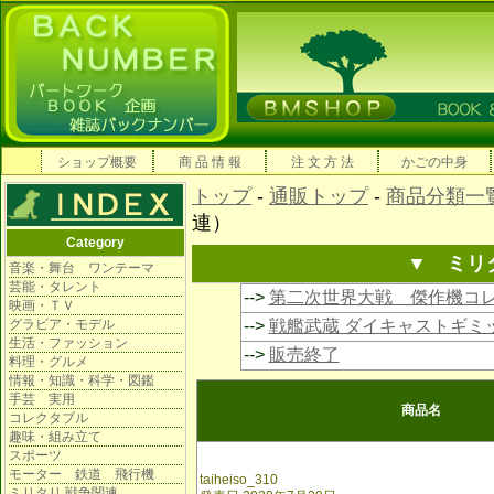
ショップ概要
商 品 情 報
注 文 方 法
かごの中身
トップ
-
通販トップ
-
商品分類一
連）
Category
▼ ミリ
音楽・舞台 ワンテーマ
芸能・タレント
-->
第二次世界大戦 傑作機コ
映画・ＴＶ
グラビア・モデル
-->
戦艦武蔵 ダイキャストギミ
生活・ファッション
-->
販売終了
料理・グルメ
情報・知識・科学・図鑑
手芸 実用
商品名
コレクタブル
趣味・組み立て
スポーツ
モーター 鉄道 飛行機
taiheiso_310
ミリタリ 戦争関連