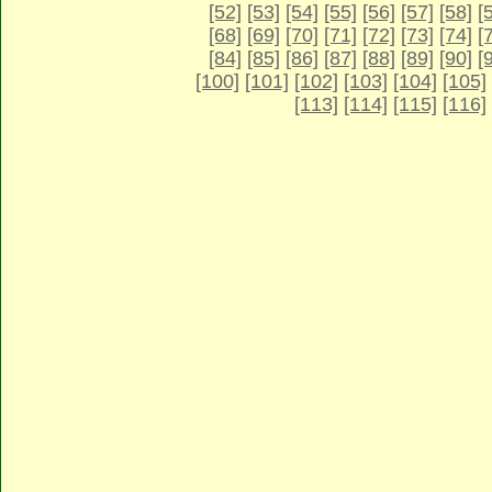
[52]
[53]
[54]
[55]
[56]
[57]
[58]
[
[68]
[69]
[70]
[71]
[72]
[73]
[74]
[
[84]
[85]
[86]
[87]
[88]
[89]
[90]
[
[100]
[101]
[102]
[103]
[104]
[105]
[113]
[114]
[115]
[116]