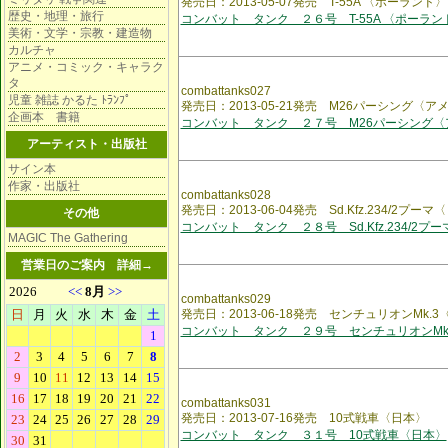
発売日：2013-05-07発売 T-55A 〈ポーランド〉
歴史・地理・旅行
コンバット タンク ２６号 T-55A 〈ポーラン
美術・文学・宗教・建造物
カルチャ
アニメ・コミック・キャラク
タ
combattanks027
児童 雑誌 かるた ﾄﾗﾝﾌﾟ
発売日：2013-05-21発売 M26パーシング〈ア
企画本 書籍
コンバット タンク ２７号 M26パーシング〈
アーティスト・出版社
サイン本
作家・出版社
combattanks028
発売日：2013-06-04発売 Sd.Kfz.234/2プー
その他
コンバット タンク ２８号 Sd.Kfz.234/2プ
MAGIC The Gathering
営業日のご案内
詳細→
combattanks029
発売日：2013-06-18発売 センチュリオンMk.3
コンバット タンク ２９号 センチュリオンMk
combattanks031
発売日：2013-07-16発売 10式戦車〈日本〉
コンバット タンク ３１号 10式戦車〈日本〉