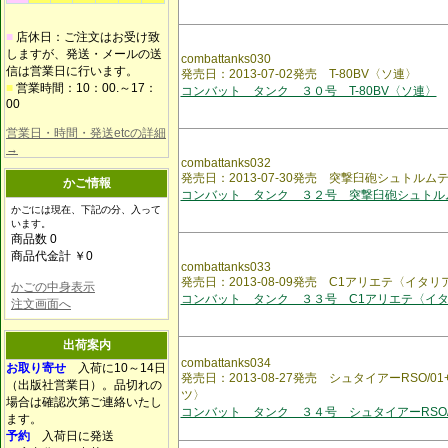
■
店休日：ご注文はお受け致
しますが、発送・メールの送
combattanks030
信は営業日に行います。
発売日：2013-07-02発売 T-80BV〈ソ連〉
■
営業時間：10：00.～17：
コンバット タンク ３０号 T-80BV〈ソ連〉
00
営業日・時間・発送etcの詳細
→
combattanks032
発売日：2013-07-30発売 突撃臼砲シュトル
かご情報
コンバット タンク ３２号 突撃臼砲シュトル
かごには現在、下記の分、入って
います。
商品数 0
商品代金計 ￥0
combattanks033
発売日：2013-08-09発売 C1アリエテ〈イタリ
かごの中身表示
コンバット タンク ３３号 C1アリエテ〈イ
注文画面へ
出荷案内
combattanks034
お取り寄せ
入荷に10～14日
発売日：2013-08-27発売 シュタイアーRSO/01
（出版社営業日）。品切れの
ツ〉
場合は確認次第ご連絡いたし
コンバット タンク ３４号 シュタイアーRSO/0
ます。
予約
入荷日に発送