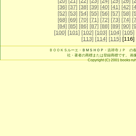
[20]
[21]
[22]
[23]
[24]
[25]
[26]
[
[36]
[37]
[38]
[39]
[40]
[41]
[42]
[
[52]
[53]
[54]
[55]
[56]
[57]
[58]
[
[68]
[69]
[70]
[71]
[72]
[73]
[74]
[
[84]
[85]
[86]
[87]
[88]
[89]
[90]
[
[100]
[101]
[102]
[103]
[104]
[105]
[113]
[114]
[115]
[116]
ＢＯＯＫＳルーエ・
ＢＭＳＨＯＰ
・吉祥寺ＪＰ の
社・著者の商標または登録商標です。 画
Copyright (C) 2001 books ruhe