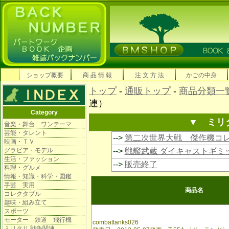
ショップ概要
商 品 情 報
注 文 方 法
かごの中身
トップ
-
通販トップ
-
商品分類一
連）
Category
▼ ミリ
音楽・舞台 ワンテーマ
芸能・タレント
-->
第二次世界大戦 傑作機コ
映画・ＴＶ
グラビア・モデル
-->
戦艦武蔵 ダイキャストギミ
生活・ファッション
-->
販売終了
料理・グルメ
情報・知識・科学・図鑑
手芸 実用
商品名
コレクタブル
趣味・組み立て
スポーツ
モーター 鉄道 飛行機
combattanks026
ミリタリ 戦争関連