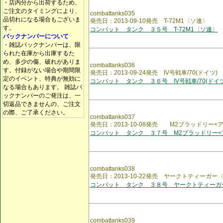
・店内分から出荷するため、
ご注文のタイミングにより、
combattanks035
品切れになる場合もございま
発売日：2013-09-10発売 T-72M1〈ソ連〉
す。
コンバット タンク ３５号 T-72M1〈ソ連〉
バックナンバーについて
・雑誌バックナンバーは、限
られた在庫から出庫するた
め、多少の傷、破れがありま
combattanks036
す。付録がない場合や期間限
発売日：2013-09-24発売 IV号戦車/70(ドイツ)
定のイベント、特典が無効に
コンバット タンク ３６号 IV号戦車/70(ドイツ
なる場合もあります。 雑誌バ
ックナンバーのご発注は、一
切返品できませんの、ご注文
の際、ご了承ください。
combattanks037
発売日：2013-10-08発売 M2ブラッドリー<
コンバット タンク ３７号 M2ブラッドリー<
combattanks038
発売日：2013-10-22発売 ヤークトティーガー
コンバット タンク ３８号 ヤークトティーガ
combattanks039