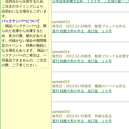
日本陸海軍機大百科 １０５号 二式飛行艇一二
・店内分から出荷するため、
ご注文のタイミングにより、
品切れになる場合もございま
す。
バックナンバーについて
yamato013
・雑誌バックナンバーは、限
発売日：2012-12-24発売 船尾ブロックを作る
られた在庫から出庫するた
週刊 戦艦大和を作る 改訂版 １３号
め、多少の傷、破れがありま
す。付録がない場合や期間限
定のイベント、特典が無効に
なる場合もあります。 雑誌バ
yamato014
ックナンバーのご発注は、一
発売日：2012-12-28発売 船尾ブロックを設置
切返品できませんの、ご注文
週刊 戦艦大和を作る 改訂版 １４号
の際、ご了承ください。
yamato015
発売日：2013-01-08発売 艦橋のベースを作る
週刊 戦艦大和を作る 改訂版 １５号
yamato016
発売日：2013-01-15発売 外板を貼る
週刊 戦艦大和を作る 改訂版 １６号