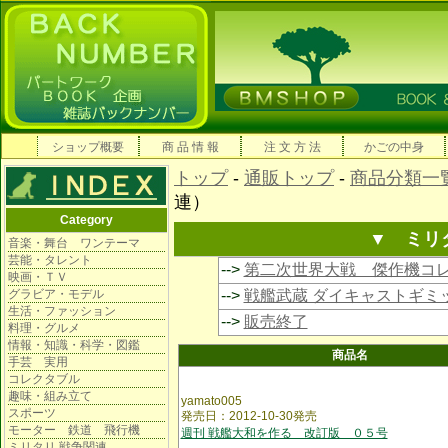
ショップ概要
商 品 情 報
注 文 方 法
かごの中身
トップ
-
通販トップ
-
商品分類一
連）
Category
▼ ミリ
音楽・舞台 ワンテーマ
芸能・タレント
-->
第二次世界大戦 傑作機コ
映画・ＴＶ
グラビア・モデル
-->
戦艦武蔵 ダイキャストギミ
生活・ファッション
-->
販売終了
料理・グルメ
情報・知識・科学・図鑑
商品名
手芸 実用
コレクタブル
趣味・組み立て
yamato005
スポーツ
発売日：2012-10-30発売
モーター 鉄道 飛行機
週刊 戦艦大和を作る 改訂版 ０５号
ミリタリ 戦争関連