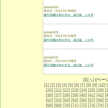
yamato028
発売日：2013-04-09発売
週刊 戦艦大和を作る 改訂版 ２８号
yamato029
発売日：2013-04-16発売
週刊 戦艦大和を作る 改訂版 ２９号
yamato030
発売日：2013-04-23発売
週刊 戦艦大和を作る 改訂版 ３０号
[前へ]
(ページ 
[1]
[2]
[3]
[4]
[5]
[6]
[7]
[8]
[9]
[10]
[20]
[21]
[22]
[23]
[24]
[25]
[26]
[
[36]
[37]
[38]
[39]
[40]
[41]
[42]
[
[52]
[53]
[54]
[55]
[56]
[57]
[58]
[
[68]
[69]
[70]
[71]
[72]
[73]
[74]
[