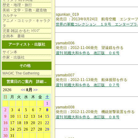
歴史・地理・旅行
美術・文学・宗教・建造物
sgunkan_019
カルチャ
発売日 ：2013年9月24日 航母空艦 エンター
アニメ・コミック・キャラク
世界の軍艦コレクション １９号 エンタープラ
タ
児童 雑誌 かるた ﾄﾗﾝﾌﾟ
企画本 書籍
yamato006
アーティスト・出版社
発売日：2012-11-06発売 望遠鏡を作る
サイン本
週刊 戦艦大和を作る 改訂版 ０６号
作家・出版社
その他
MAGIC The Gathering
yamato007
発売日：2012-11-13発売 船体後部を作る
営業日のご案内
詳細→
週刊 戦艦大和を作る 改訂版 ０７号
yamato008
発売日：2012-11-20発売 機銃射撃装置を作る
週刊 戦艦大和を作る 改訂版 ０８号