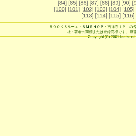
[84]
[85]
[86]
[87]
[88]
[89]
[90]
[
[100]
[101]
[102]
[103]
[104]
[105]
[113]
[114]
[115]
[116]
ＢＯＯＫＳルーエ・
ＢＭＳＨＯＰ
・吉祥寺ＪＰ の
社・著者の商標または登録商標です。 画
Copyright (C) 2001 books ruhe