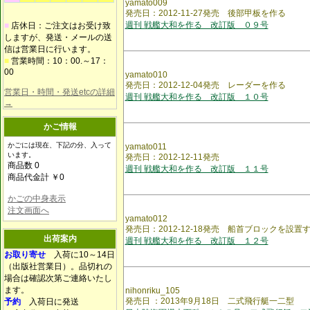
yamato009
発売日：2012-11-27発売 後部甲板を作る
週刊 戦艦大和を作る 改訂版 ０９号
■
店休日：ご注文はお受け致
しますが、発送・メールの送
信は営業日に行います。
■
営業時間：10：00.～17：
00
yamato010
発売日：2012-12-04発売 レーダーを作る
営業日・時間・発送etcの詳細
週刊 戦艦大和を作る 改訂版 １０号
→
かご情報
かごには現在、下記の分、入って
yamato011
います。
発売日：2012-12-11発売
商品数 0
週刊 戦艦大和を作る 改訂版 １１号
商品代金計 ￥0
かごの中身表示
注文画面へ
yamato012
発売日：2012-12-18発売 船首ブロックを設置
出荷案内
週刊 戦艦大和を作る 改訂版 １２号
お取り寄せ
入荷に10～14日
（出版社営業日）。品切れの
場合は確認次第ご連絡いたし
ます。
nihonriku_105
発売日 ：2013年9月18日 二式飛行艇一二型
予約
入荷日に発送