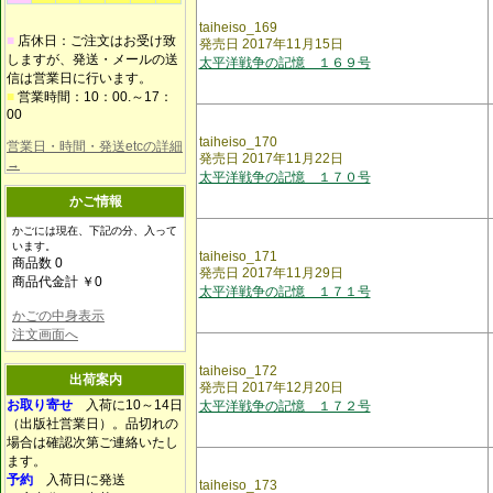
taiheiso_169
■
店休日：ご注文はお受け致
発売日 2017年11月15日
しますが、発送・メールの送
太平洋戦争の記憶 １６９号
信は営業日に行います。
■
営業時間：10：00.～17：
00
taiheiso_170
営業日・時間・発送etcの詳細
発売日 2017年11月22日
→
太平洋戦争の記憶 １７０号
かご情報
かごには現在、下記の分、入って
います。
taiheiso_171
商品数 0
発売日 2017年11月29日
商品代金計 ￥0
太平洋戦争の記憶 １７１号
かごの中身表示
注文画面へ
taiheiso_172
出荷案内
発売日 2017年12月20日
お取り寄せ
入荷に10～14日
太平洋戦争の記憶 １７２号
（出版社営業日）。品切れの
場合は確認次第ご連絡いたし
ます。
予約
入荷日に発送
taiheiso_173