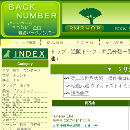
ショップ概要
商 品 情 報
注 文 方 法
かごの中身
トップ
-
通販トップ
-
商品分類一
連）
Category
▼ ミリ
音楽・舞台 ワンテーマ
芸能・タレント
-->
第二次世界大戦 傑作機コ
映画・ＴＶ
グラビア・モデル
-->
戦艦武蔵 ダイキャストギミ
生活・ファッション
-->
販売終了
料理・グルメ
情報・知識・科学・図鑑
商品名
手芸 実用
コレクタブル
趣味・組み立て
taiheiso_164
スポーツ
発売日 2017年10月11日
モーター 鉄道 飛行機
太平洋戦争の記憶 １６４号
ミリタリ 戦争関連