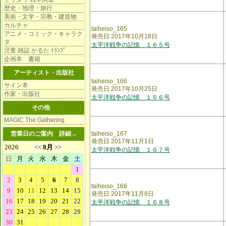
歴史・地理・旅行
美術・文学・宗教・建造物
カルチャ
taiheiso_165
アニメ・コミック・キャラク
発売日 2017年10月18日
タ
太平洋戦争の記憶 １６５号
児童 雑誌 かるた ﾄﾗﾝﾌﾟ
企画本 書籍
アーティスト・出版社
taiheiso_166
サイン本
発売日 2017年10月25日
作家・出版社
太平洋戦争の記憶 １６６号
その他
MAGIC The Gathering
営業日のご案内
詳細→
taiheiso_167
発売日 2017年11月1日
太平洋戦争の記憶 １６７号
taiheiso_168
発売日 2017年11月8日
太平洋戦争の記憶 １６８号