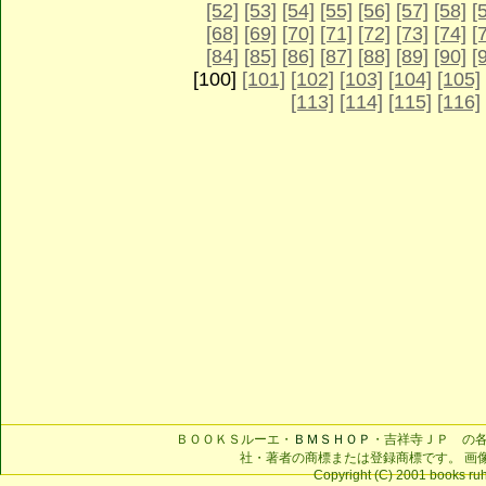
[52]
[53]
[54]
[55]
[56]
[57]
[58]
[
[68]
[69]
[70]
[71]
[72]
[73]
[74]
[
[84]
[85]
[86]
[87]
[88]
[89]
[90]
[
[100]
[101]
[102]
[103]
[104]
[105]
[113]
[114]
[115]
[116]
ＢＯＯＫＳルーエ・
ＢＭＳＨＯＰ
・吉祥寺ＪＰ の
社・著者の商標または登録商標です。 画
Copyright (C) 2001 books ruhe