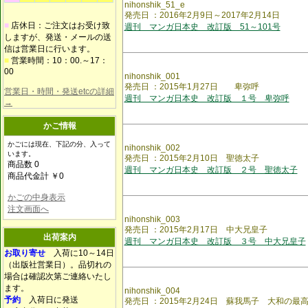
nihonshik_51_e
発売日 ：2016年2月9日～2017年2月14日
■
店休日：ご注文はお受け致
週刊 マンガ日本史 改訂版 51～101号
しますが、発送・メールの送
信は営業日に行います。
■
営業時間：10：00.～17：
00
nihonshik_001
発売日 ：2015年1月27日 卑弥呼
営業日・時間・発送etcの詳細
週刊 マンガ日本史 改訂版 １号 卑弥呼
→
かご情報
かごには現在、下記の分、入って
nihonshik_002
います。
発売日 ：2015年2月10日 聖徳太子
商品数 0
週刊 マンガ日本史 改訂版 ２号 聖徳太子
商品代金計 ￥0
かごの中身表示
注文画面へ
nihonshik_003
発売日 ：2015年2月17日 中大兄皇子
出荷案内
週刊 マンガ日本史 改訂版 ３号 中大兄皇子
お取り寄せ
入荷に10～14日
（出版社営業日）。品切れの
場合は確認次第ご連絡いたし
ます。
nihonshik_004
予約
入荷日に発送
発売日 ：2015年2月24日 蘇我馬子 大和の最