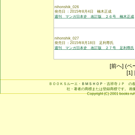
nihonshik_026
発売日 ：2015年8月4日 楠木正成
週刊 マンガ日本史 改訂版 ２６号 楠木正成
nihonshik_027
発売日 ：2015年8月18日 足利尊氏
週刊 マンガ日本史 改訂版 ２７号 足利尊氏
[前へ] (ペー
[1]
ＢＯＯＫＳルーエ・
ＢＭＳＨＯＰ
・吉祥寺ＪＰ の
社・著者の商標または登録商標です。 画
Copyright (C) 2001 books ruhe