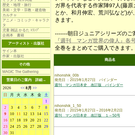
ガ界を代表する作家陣97人(藤
歴史・地理・旅行
美術・文学・宗教・建造物
とか、和月伸宏、荒川弘など)が
カルチャ
きます。
アニメ・コミック・キャラク
タ
児童 雑誌 かるた ﾄﾗﾝﾌﾟ
-------朝日ジュニアシリーズのご案内-
企画本 書籍
『週刊 マンガ世界の偉人』各
アーティスト・出版社
全巻をまとめてご購入できます
サイン本
作家・出版社
商品名
その他
MAGIC The Gathering
nihonshik_00b
営業日のご案内
詳細→
発売日 ：2015年1月27日 バインダー
週刊 マンガ日本史 改訂版 バインダー
nihonshik_1_50
発売日 ：2015年1月27日～2016年2月2日
週刊 マンガ日本史 改訂版 １～50号