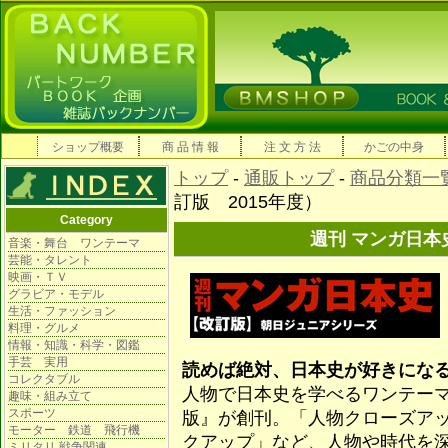
ショップ概要
商 品 情 報
注 文 方 法
かごの中身
トップ
-
通販トップ
-
商品分類一
訂版 2015年度）
Category
週刊 マンガ日本
音楽・舞台 ワンテーマ
芸能・タレント
映画・ＴＶ
グラビア・モデル
生活・ファッション
料理・グルメ
情報・知識・科学・図鑑
手芸 実用
読めば絶対、日本史が好きにな
コレクタブル
人物で日本史を学べるワンテー
趣味・組み立て
スポーツ
版』が創刊。「人物クローズア
モーター 鉄道 飛行機
クアップ」など、人物や時代を
ミリタリ 戦争関連