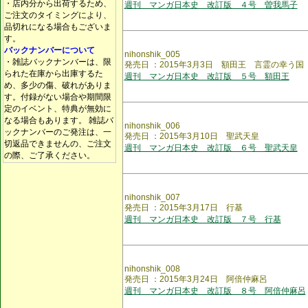
・店内分から出荷するため、
週刊 マンガ日本史 改訂版 ４号 曽我馬子
ご注文のタイミングにより、
品切れになる場合もございま
す。
バックナンバーについて
nihonshik_005
・雑誌バックナンバーは、限
発売日 ：2015年3月3日 額田王 言霊の幸う国
られた在庫から出庫するた
週刊 マンガ日本史 改訂版 ５号 額田王
め、多少の傷、破れがありま
す。付録がない場合や期間限
定のイベント、特典が無効に
なる場合もあります。 雑誌バ
nihonshik_006
ックナンバーのご発注は、一
発売日 ：2015年3月10日 聖武天皇
切返品できませんの、ご注文
週刊 マンガ日本史 改訂版 ６号 聖武天皇
の際、ご了承ください。
nihonshik_007
発売日 ：2015年3月17日 行基
週刊 マンガ日本史 改訂版 ７号 行基
nihonshik_008
発売日 ：2015年3月24日 阿倍仲麻呂
週刊 マンガ日本史 改訂版 ８号 阿倍仲麻呂