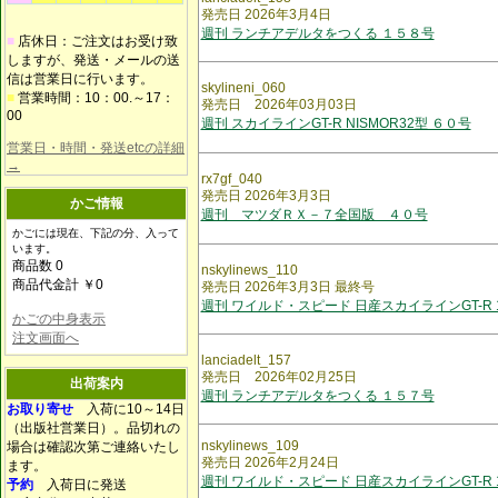
発売日 2026年3月4日
週刊 ランチアデルタをつくる １５８号
■
店休日：ご注文はお受け致
しますが、発送・メールの送
信は営業日に行います。
skylineni_060
■
営業時間：10：00.～17：
発売日 2026年03月03日
00
週刊 スカイラインGT-R NISMOR32型 ６０号
営業日・時間・発送etcの詳細
→
rx7gf_040
発売日 2026年3月3日
かご情報
週刊 マツダＲＸ－７全国版 ４０号
かごには現在、下記の分、入って
います。
商品数 0
nskylinews_110
商品代金計 ￥0
発売日 2026年3月3日 最終号
週刊 ワイルド・スピード 日産スカイラインGT-R 1
かごの中身表示
注文画面へ
lanciadelt_157
発売日 2026年02月25日
出荷案内
週刊 ランチアデルタをつくる １５７号
お取り寄せ
入荷に10～14日
（出版社営業日）。品切れの
nskylinews_109
場合は確認次第ご連絡いたし
発売日 2026年2月24日
ます。
週刊 ワイルド・スピード 日産スカイラインGT-R 
予約
入荷日に発送