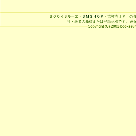
ＢＯＯＫＳルーエ・
ＢＭＳＨＯＰ
・吉祥寺ＪＰ の
社・著者の商標または登録商標です。 画
Copyright (C) 2001 books ruhe