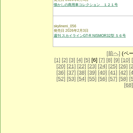
懐かしの商用車コレクション １２１号
skylineni_056
発売日 2026年2月3日
週刊 スカイラインGT-R NISMOR32型 ５６号
[前へ]
(ページ
[1]
[2]
[3]
[4]
[5]
[6]
[7]
[8]
[9]
[10]
[20]
[21]
[22]
[23]
[24]
[25]
[26]
[
[36]
[37]
[38]
[39]
[40]
[41]
[42]
[
[52]
[53]
[54]
[55]
[56]
[57]
[58]
[
[68]