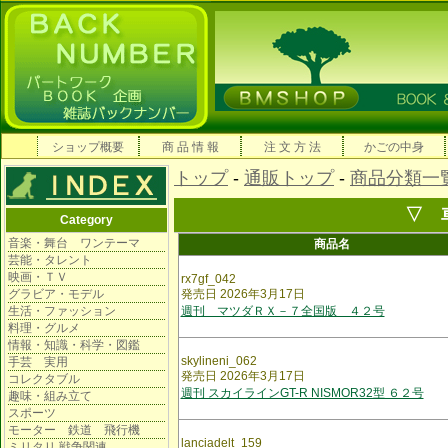
ショップ概要
商 品 情 報
注 文 方 法
かごの中身
トップ
-
通販トップ
-
商品分類一
▽ 
Category
音楽・舞台 ワンテーマ
商品名
芸能・タレント
映画・ＴＶ
rx7gf_042
グラビア・モデル
発売日 2026年3月17日
生活・ファッション
週刊 マツダＲＸ－７全国版 ４２号
料理・グルメ
情報・知識・科学・図鑑
skylineni_062
手芸 実用
発売日 2026年3月17日
コレクタブル
週刊 スカイラインGT-R NISMOR32型 ６２号
趣味・組み立て
スポーツ
モーター 鉄道 飛行機
lanciadelt_159
ミリタリ 戦争関連