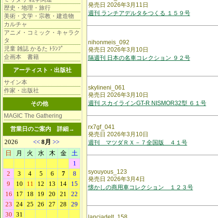
発売日 2026年3月11日
歴史・地理・旅行
週刊 ランチアデルタをつくる １５９号
美術・文学・宗教・建造物
カルチャ
アニメ・コミック・キャラク
タ
nihonmeis_092
児童 雑誌 かるた ﾄﾗﾝﾌﾟ
発売日 2026年3月10日
企画本 書籍
隔週刊 日本の名車コレクション ９２号
アーティスト・出版社
サイン本
skylineni_061
作家・出版社
発売日 2026年3月10日
週刊 スカイラインGT-R NISMOR32型 ６１号
その他
MAGIC The Gathering
rx7gf_041
営業日のご案内
詳細→
発売日 2026年3月10日
週刊 マツダＲＸ－７全国版 ４１号
syouyous_123
発売日 2026年3月4日
懐かしの商用車コレクション １２３号
lanciadelt_158