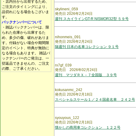
・店内分から出荷するため、
ご注文のタイミングにより、
skylineni_059
品切れになる場合もございま
発売日 2026年2月24日
す。
週刊 スカイラインGT-R NISMOR32型 ５９号
バックナンバーについて
・雑誌バックナンバーは、限
られた在庫から出庫するた
nihonmeis_091
め、多少の傷、破れがありま
発売日 2026年2月24日
す。付録がない場合や期間限
隔週刊 日本の名車コレクション ９１号
定のイベント、特典が無効に
なる場合もあります。 雑誌バ
ックナンバーのご発注は、一
切返品できませんの、ご注文
rx7gf_039
の際、ご了承ください。
発売日 2026年02月24日
週刊 マツダＲＸ－７全国版 ３９号
kokusanmc_242
発売日 2026年2月18日
スペシャルスケール１／２４国産名車 ２４２号
syouyous_122
発売日 2026年2月18日
懐かしの商用車コレクション １２２号