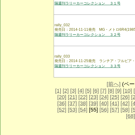
隔週刊ラリーカーコレクション ３１号
rally_032
発売日：2014-11-11発売 MG・メトロ6R4(1985
隔週刊ラリーカーコレクション ３２号
rally_033
発売日：2014-11-25発売 ランチア・フルビア・クー
隔週刊ラリーカーコレクション ３３号
[前へ]
(ページ
[1]
[2]
[3]
[4]
[5]
[6]
[7]
[8]
[9]
[10]
[20]
[21]
[22]
[23]
[24]
[25]
[26]
[
[36]
[37]
[38]
[39]
[40]
[41]
[42]
[
[52]
[53]
[54]
[55]
[56]
[57]
[58]
[
[68]