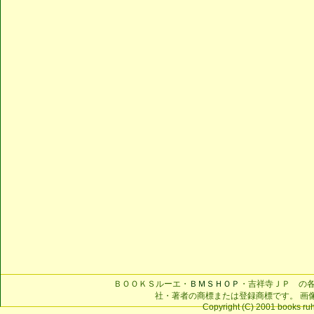
ＢＯＯＫＳルーエ・
ＢＭＳＨＯＰ
・吉祥寺ＪＰ の
社・著者の商標または登録商標です。 画
Copyright (C) 2001 books ruhe