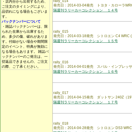
rally_014
・店内分から出荷するため、
発売日：2014-03-04発売 トヨタ・カローラWR
ご注文のタイミングにより、
隔週刊ラリーカーコレクション １４号
品切れになる場合もございま
す。
バックナンバーについて
・雑誌バックナンバーは、限
られた在庫から出庫するた
rally_015
発売日：2014-03-18発売 シトロエン C4 WRC (2
め、多少の傷、破れがありま
隔週刊ラリーカーコレクション １５号
す。付録がない場合や期間限
定のイベント、特典が無効に
なる場合もあります。 雑誌バ
ックナンバーのご発注は、一
切返品できませんの、ご注文
rally_016
の際、ご了承ください。
発売日：2014-04-01発売 スバル・インプレッサ 55
隔週刊ラリーカーコレクション １６号
rally_017
発売日：2014-04-15発売 ダットサン 240Z（19
隔週刊ラリーカーコレクション １７号
rally_018
発売日：2014-04-28発売 シトロエン DS3 WRC（