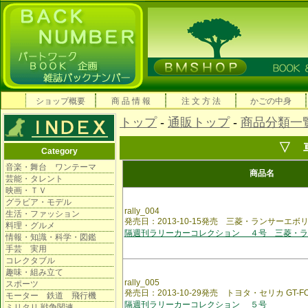
ショップ概要
商 品 情 報
注 文 方 法
かごの中身
トップ
-
通販トップ
-
商品分類一
▽ 
Category
音楽・舞台 ワンテーマ
商品名
芸能・タレント
映画・ＴＶ
グラビア・モデル
rally_004
生活・ファッション
発売日：2013-10-15発売 三菱・ランサーエボリュー
料理・グルメ
隔週刊ラリーカーコレクション ４号 三菱・ラ
情報・知識・科学・図鑑
手芸 実用
コレクタブル
趣味・組み立て
rally_005
スポーツ
発売日：2013-10-29発売 トヨタ・セリカ GT-FOU
モーター 鉄道 飛行機
隔週刊ラリーカーコレクション ５号
ミリタリ 戦争関連