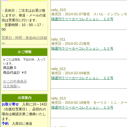
rally_010
■
店休日：ご注文はお受け致
発売日：2014-01-07発売 スバル・インプレッサ
しますが、発送・メールの送
隔週刊ラリーカーコレクション １０号
信は営業日に行います。
■
営業時間：10：00.～17：
00
営業日・時間・発送etcの詳細
rally_011
→
発売日：2014-01-21発売
隔週刊ラリーカーコレクション １１号
かご情報
かごには現在、下記の分、入って
います。
商品数 0
rally_012
商品代金計 ￥0
発売日：2014-02-04発売
隔週刊ラリーカーコレクション １２号
かごの中身表示
注文画面へ
出荷案内
rally_013
発売日：2014-02-18発売 モーリス・ミニ・クーパ
お取り寄せ
入荷に10～14日
隔週刊ラリーカーコレクション １３号
（出版社営業日）。品切れの
場合は確認次第ご連絡いたし
ます。
予約
入荷日に発送