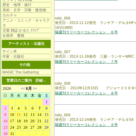
歴史・地理・旅行
美術・文学・宗教・建造物
カルチャ
rally_006
アニメ・コミック・キャラク
発売日：2013-11-12発売 ランチア・デルタH
タ
16V(1989)
児童 雑誌 かるた ﾄﾗﾝﾌﾟ
隔週刊ラリーカーコレクション ６号
企画本 書籍
アーティスト・出版社
サイン本
rally_007
作家・出版社
発売日：2013-11-26発売 三菱・ランサーWRC（
隔週刊ラリーカーコレクション ７号
その他
MAGIC The Gathering
営業日のご案内
詳細→
rally_008
発売日 ：2013年12月10日 プジョー２０６
隔週刊ラリーカーコレクション ８号
rally_009
発売日：2013-12-24発売 ランチア・デルタS4（
隔週刊ラリーカーコレクション ９号