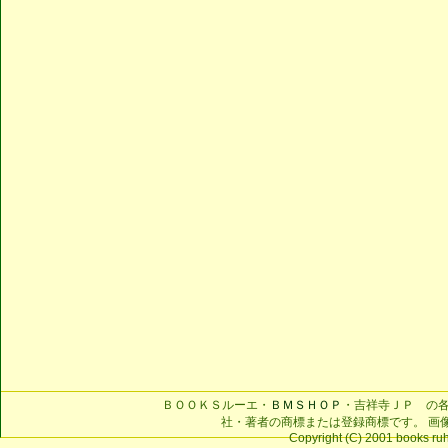
ＢＯＯＫＳルーエ・
ＢＭＳＨＯＰ
・吉祥寺ＪＰ の
社・著者の商標または登録商標です。 画
Copyright (C) 2001 books ruhe