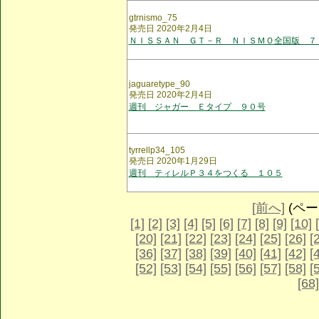
gtrnismo_75
発売日 2020年2月4日
ＮＩＳＳＡＮ ＧＴ－Ｒ ＮＩＳＭＯ全国版 ７
jaguaretype_90
発売日 2020年2月4日
週刊 ジャガー Ｅタイプ ９０号
tyrrellp34_105
発売日 2020年1月29日
週刊 ティレルＰ３４をつくる １０５
[前へ]
(ページ
[1]
[2]
[3]
[4]
[5]
[6]
[7]
[8]
[9]
[10]
[20]
[21]
[22]
[23]
[24]
[25]
[26]
[
[36]
[37]
[38]
[39]
[40]
[41]
[42]
[
[52]
[53]
[54]
[55]
[56]
[57]
[58]
[
[68]