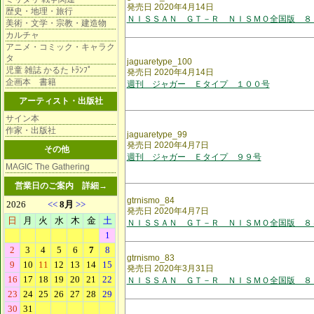
発売日 2020年4月14日
歴史・地理・旅行
ＮＩＳＳＡＮ ＧＴ－Ｒ ＮＩＳＭＯ全国版 ８
美術・文学・宗教・建造物
カルチャ
アニメ・コミック・キャラク
タ
jaguaretype_100
児童 雑誌 かるた ﾄﾗﾝﾌﾟ
発売日 2020年4月14日
企画本 書籍
週刊 ジャガー Ｅタイプ １００号
アーティスト・出版社
サイン本
作家・出版社
jaguaretype_99
発売日 2020年4月7日
その他
週刊 ジャガー Ｅタイプ ９９号
MAGIC The Gathering
営業日のご案内
詳細→
gtrnismo_84
発売日 2020年4月7日
ＮＩＳＳＡＮ ＧＴ－Ｒ ＮＩＳＭＯ全国版 ８
gtrnismo_83
発売日 2020年3月31日
ＮＩＳＳＡＮ ＧＴ－Ｒ ＮＩＳＭＯ全国版 ８