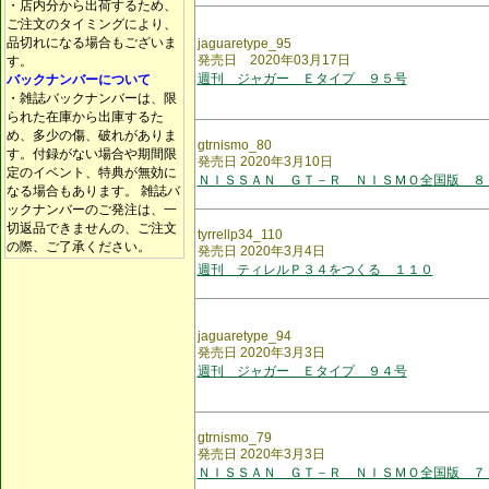
・店内分から出荷するため、
ご注文のタイミングにより、
品切れになる場合もございま
jaguaretype_95
発売日 2020年03月17日
す。
週刊 ジャガー Ｅタイプ ９５号
バックナンバーについて
・雑誌バックナンバーは、限
られた在庫から出庫するた
め、多少の傷、破れがありま
gtrnismo_80
す。付録がない場合や期間限
発売日 2020年3月10日
定のイベント、特典が無効に
ＮＩＳＳＡＮ ＧＴ－Ｒ ＮＩＳＭＯ全国版 ８
なる場合もあります。 雑誌バ
ックナンバーのご発注は、一
切返品できませんの、ご注文
tyrrellp34_110
の際、ご了承ください。
発売日 2020年3月4日
週刊 ティレルＰ３４をつくる １１０
jaguaretype_94
発売日 2020年3月3日
週刊 ジャガー Ｅタイプ ９４号
gtrnismo_79
発売日 2020年3月3日
ＮＩＳＳＡＮ ＧＴ－Ｒ ＮＩＳＭＯ全国版 ７