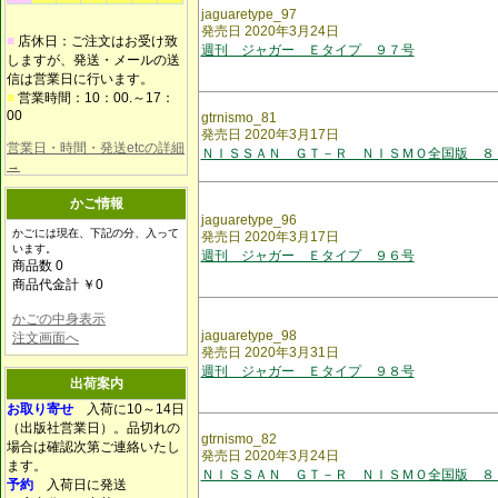
jaguaretype_97
発売日 2020年3月24日
■
店休日：ご注文はお受け致
週刊 ジャガー Ｅタイプ ９７号
しますが、発送・メールの送
信は営業日に行います。
■
営業時間：10：00.～17：
00
gtrnismo_81
発売日 2020年3月17日
営業日・時間・発送etcの詳細
ＮＩＳＳＡＮ ＧＴ－Ｒ ＮＩＳＭＯ全国版 ８
→
かご情報
jaguaretype_96
かごには現在、下記の分、入って
発売日 2020年3月17日
います。
週刊 ジャガー Ｅタイプ ９６号
商品数 0
商品代金計 ￥0
かごの中身表示
jaguaretype_98
注文画面へ
発売日 2020年3月31日
週刊 ジャガー Ｅタイプ ９８号
出荷案内
お取り寄せ
入荷に10～14日
（出版社営業日）。品切れの
gtrnismo_82
場合は確認次第ご連絡いたし
発売日 2020年3月24日
ます。
ＮＩＳＳＡＮ ＧＴ－Ｒ ＮＩＳＭＯ全国版 ８
予約
入荷日に発送