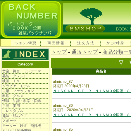
ショップ概要
商 品 情 報
注 文 方 法
かごの中身
トップ
-
通販トップ
-
商品分類一
▽ 
Category
音楽・舞台 ワンテーマ
商品名
芸能・タレント
映画・ＴＶ
gtrnismo_87
グラビア・モデル
発売日 2020年4月28日
生活・ファッション
ＮＩＳＳＡＮ ＧＴ－Ｒ ＮＩＳＭＯ全国版 ８
料理・グルメ
情報・知識・科学・図鑑
gtrnismo_86
手芸 実用
発売日 2020年04月21日
コレクタブル
ＮＩＳＳＡＮ ＧＴ－Ｒ ＮＩＳＭＯ全国版 ８
趣味・組み立て
スポーツ
モーター 鉄道 飛行機
gtrnismo_85
ミリタリ 戦争関連