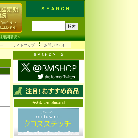
ＳＥＡＲＣＨ
誌定期購読
＞
ー
サイトマップ
お問い合わせ
ＢＭＳＨＯＰ Ｘ
かわいいmofusand