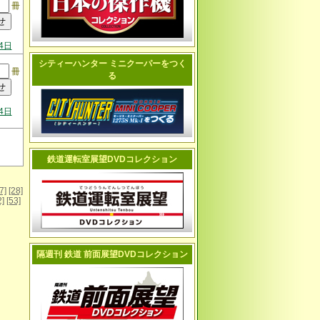
冊
4日
シティーハンター ミニクーパーをつく
冊
る
4日
鉄道運転室展望DVDコレクション
7]
[28]
2]
[53]
隔週刊 鉄道 前面展望DVDコレクション