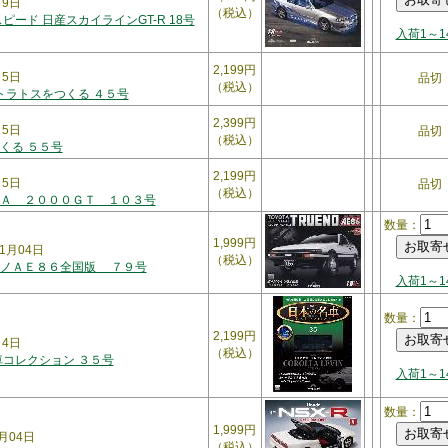
月9日
（税込）
ピード 日産スカイラインGT-R 18号
入荷1～1
2,199円
月5日
品切
（税込）
トラトスをつくる ４５号
2,399円
月5日
品切
（税込）
くる ５５号
2,199円
月5日
品切
（税込）
Ａ ２０００ＧＴ １０３号
数量：
1,999円
1月04日
（税込）
レノＡＥ８６全国版 ７９号
入荷1～1
数量：
2,199円
月4日
（税込）
車コレクション ３５号
入荷1～1
数量：
1,999円
月04日
（税込）