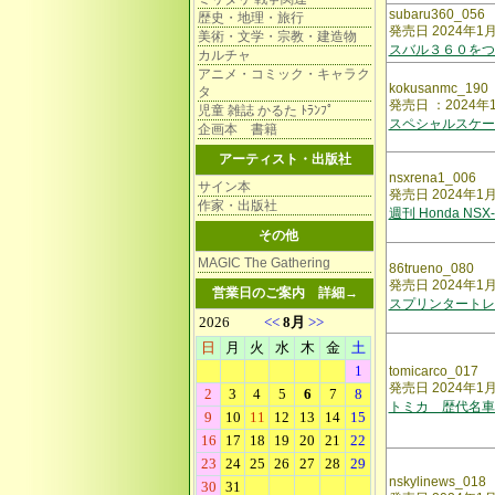
subaru360_056
歴史・地理・旅行
発売日 2024年1
美術・文学・宗教・建造物
スバル３６０をつ
カルチャ
アニメ・コミック・キャラク
kokusanmc_190
タ
発売日 ：2024年
児童 雑誌 かるた ﾄﾗﾝﾌﾟ
スペシャルスケー
企画本 書籍
アーティスト・出版社
nsxrena1_006
サイン本
発売日 2024年1
作家・出版社
週刊 Honda NSX
その他
MAGIC The Gathering
86trueno_080
発売日 2024年1
営業日のご案内
詳細→
スプリンタート
tomicarco_017
発売日 2024年1
トミカ 歴代名車
nskylinews_018