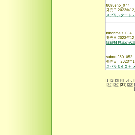
86trueno_077
発売日 2023年12
スプリンタート
nihonmeis_034
発売日 2023年12
隔週刊 日本の名
subaru360_052
発売日 2023年1
スバル３６０をつ
[1]
[2]
[3]
[4]
[5]
[6]
[29]
[30]
[31]
[32]