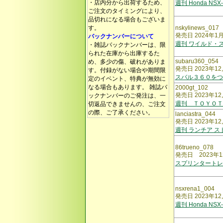
・店内分から出荷するため、
週刊 Honda NSX
ご注文のタイミングにより、
品切れになる場合もございま
す。
nskylinews_017
発売日 2024年1
バックナンバーについて
週刊 ワイルド・ス
・雑誌バックナンバーは、限
られた在庫から出庫するた
subaru360_054
め、多少の傷、破れがありま
発売日 2023年12
す。付録がない場合や期間限
スバル３６０をつ
定のイベント、特典が無効に
なる場合もあります。 雑誌バ
2000gt_102
発売日 2023年12
ックナンバーのご発注は、一
週刊 ＴＯＹＯＴ
切返品できませんの、ご注文
の際、ご了承ください。
lanciastra_044
発売日 2023年12
週刊 ランチア ス
86trueno_078
発売日 2023年1
スプリンタート
nsxrena1_004
発売日 2023年12
週刊 Honda NSX