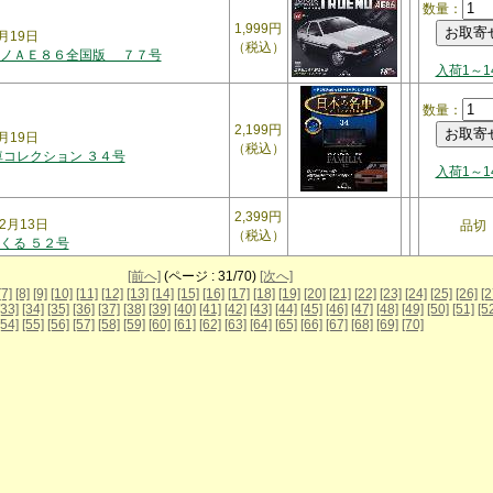
数量：
1,999円
月19日
（税込）
レノＡＥ８６全国版 ７７号
入荷1～1
数量：
2,199円
月19日
（税込）
車コレクション ３４号
入荷1～1
2,399円
2月13日
品切
（税込）
くる ５２号
[前へ]
(ページ : 31/70)
[次へ]
[7]
[8]
[9]
[10]
[11]
[12]
[13]
[14]
[15]
[16]
[17]
[18]
[19]
[20]
[21]
[22]
[23]
[24]
[25]
[26]
[2
[33]
[34]
[35]
[36]
[37]
[38]
[39]
[40]
[41]
[42]
[43]
[44]
[45]
[46]
[47]
[48]
[49]
[50]
[51]
[5
[54]
[55]
[56]
[57]
[58]
[59]
[60]
[61]
[62]
[63]
[64]
[65]
[66]
[67]
[68]
[69]
[70]