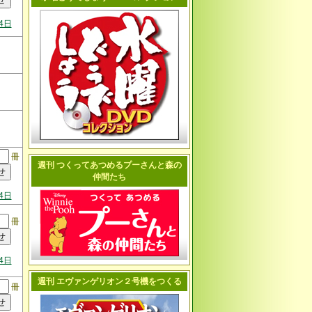
4日
冊
週刊 つくってあつめるプーさんと森の
仲間たち
4日
冊
4日
週刊 エヴァンゲリオン２号機をつくる
冊