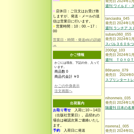
発売日 2024年1
週刊 ワイルド・ス
■
店休日：ご注文はお受け致
しますが、発送・メールの送
lanciastra_045
信は営業日に行います。
発売日 2024年1
■
営業時間：10：00.～17：
週刊 ランチア ス
00
subaru360_055
発売日 2024年1
営業日・時間・発送etcの詳細
スバル３６０をつ
→
2000gt_103
かご情報
発売日 2024年1
週刊 ＴＯＹＯＴ
かごには現在、下記の分、入って
います。
86trueno_079
商品数 0
発売日 2024年0
商品代金計 ￥0
スプリンタート
かごの中身表示
注文画面へ
nihonmeis_035
発売日 2024年1
出荷案内
隔週刊 日本の名
お取り寄せ
入荷に10～14日
（出版社営業日）。品切れの
場合は確認次第ご連絡いたし
ます。
nsxrena1_005
予約
入荷日に発送
発売日 2024年01