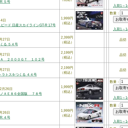
-R ５号
入荷1～1
数量：
1,999円
月4日
（税込）
ピード 日産スカイラインGT-R 17号
入荷1～1
2,399円
月27日
品切
（税込）
くる ５４号
2,199円
月27日
品切
（税込）
Ａ ２０００ＧＴ １０２号
2,199円
月27日
品切
（税込）
トラトスをつくる ４４号
数量：
1,999円
2月26日
（税込）
レノＡＥ８６全国版 ７８号
入荷1～1
数量：
1,999円
月26日
（税込）
-R ４号
入荷1～1