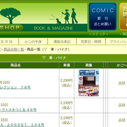
＜
コミック
＞ ＜
雑
 文 方 法
かごの中身
通販法表記
営業日・時間
プライバシ
プ
-
商品分類一覧
- 商品一覧（▽ 車・バイク）
▽ 車・バイク
商品名
単価
画像
かごへ
2,299円
月10日
品切
（税込）
レクション ７８号
2,199円
月10日
品切
（税込）
トラトスをつくる ４６号
2,199円
月10日
品切
（税込）
Ａ ２０００ＧＴ １０４号