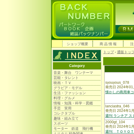
ショップ概要
商 品 情 報
注
トップ
-
通販トッ
Category
音楽・舞台 ワンテーマ
芸能・タレント
syouyous_078
映画・ＴＶ
発売日 2024年01
グラビア・モデル
懐かしの商用車コ
生活・ファッション
料理・グルメ
情報・知識・科学・図鑑
lanciastra_046
手芸 実用
発売日 2024年1
コレクタブル
週刊 ランチア ス
趣味・組み立て
2000gt_104
スポーツ
発売日 2024年1
モーター 鉄道 飛行機
週刊 ＴＯＹＯＴ
ミリタリ 戦争関連