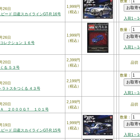
数量：
1,999円
月26日
（税込）
ピード 日産スカイラインGT-R 16号
入荷1～1
数量：
1,999円
月26日
（税込）
コレクション １６号
入荷1～1
2,399円
月20日
品切
（税込）
くる ５３号
数量：
2,199円
月20日
（税込）
トラトスをつくる ４３号
入荷1～1
2,199円
月20日
品切
（税込）
Ａ ２０００ＧＴ １０１号
数量：
1,999円
月19日
（税込）
ピード 日産スカイラインGT-R 15号
入荷1～1