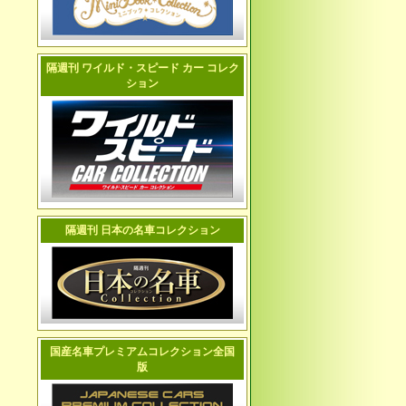
隔週刊 ワイルド・スピード カー コレク
ション
隔週刊 日本の名車コレクション
国産名車プレミアムコレクション全国
版