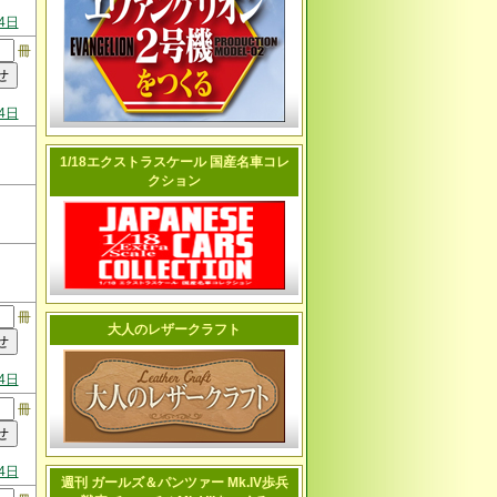
4日
冊
4日
1/18エクストラスケール 国産名車コレ
クション
冊
大人のレザークラフト
4日
冊
4日
週刊 ガールズ＆パンツァー Mk.IV歩兵