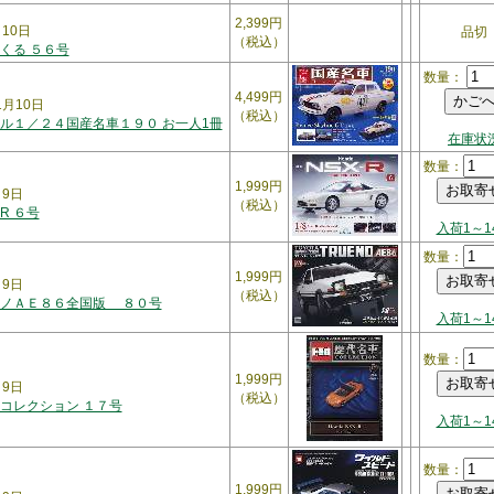
2,399円
月10日
品切
（税込）
くる ５６号
数量：
4,499円
1月10日
（税込）
ル１／２４国産名車１９０ お一人1冊
在庫状
数量：
1,999円
月9日
（税込）
-R ６号
入荷1～1
数量：
1,999円
月9日
（税込）
レノＡＥ８６全国版 ８０号
入荷1～1
数量：
1,999円
月9日
（税込）
コレクション １７号
入荷1～1
数量：
1,999円