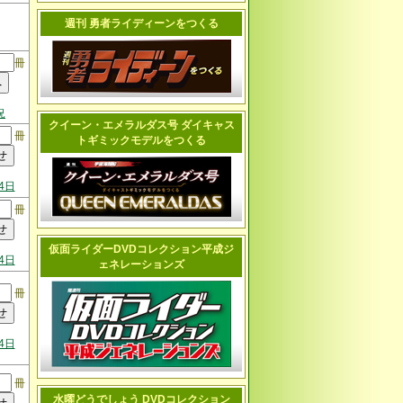
週刊 勇者ライディーンをつくる
冊
況
クイーン・エメラルダス号 ダイキャス
冊
トギミックモデルをつくる
4日
冊
仮面ライダーDVDコレクション平成ジ
4日
ェネレーションズ
冊
4日
冊
水曜どうでしょう DVDコレクション