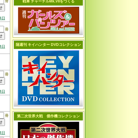
冊
戦車 チャーチルMk.VIIをつくる
4日
冊
隔週刊 キイハンター DVDコレクション
4日
冊
4日
冊
第二次世界大戦 傑作機コレクション
4日