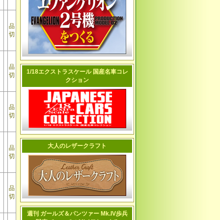
品
切
品
1/18エクストラスケール 国産名車コレ
切
クション
品
切
大人のレザークラフト
品
切
品
切
週刊 ガールズ＆パンツァー Mk.IV歩兵