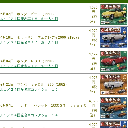
4,073
円
年05月02日 ホンダ ビート（1991）
（税
ル１／２４国産名車１８ お一人１冊
込）
4,073
円
年04月18日 ダットサン フェアレディ2000（1967）
（税
ル１／２４国産名車１７ お一人１冊
込）
4,499
円
年04月04日 ホンダ ＮＳＸ（1990）
（税
ル１／２４国産名車１６ お一人１冊
込）
4,073
円
03月21日 マツダ キャロル 360（1962）
（税
ル１／２４国産名車コレクショ １５
込）
4,073
年03月07日 いすゞ ペレット 1600ＧＴ ｔｙｐｅＲ
円
（税
ル１／２４国産名車コレクショ １４
込）
4,073