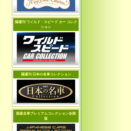
隔週刊 ワイルド・スピード カー コレク
ション
隔週刊 日本の名車コレクション
国産名車プレミアムコレクション全国
版