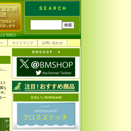
ＳＥＡＲＣＨ
誌定期購読
＞
ー
サイトマップ
お問い合わせ
ＢＭＳＨＯＰ Ｘ
ョン
1ス
麗な
-R」
かわいいmofusand
ター
か
ご
へ