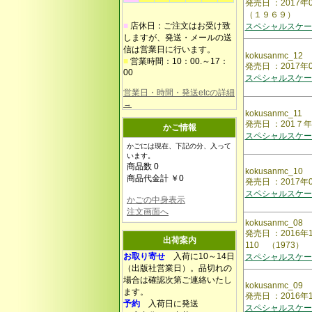
発売日 ：2017
（１９６９）
■
店休日：ご注文はお受け致
スペシャルスケー
しますが、発送・メールの送
信は営業日に行います。
kokusanmc_12
■
営業時間：10：00.～17：
発売日 ：2017
00
スペシャルスケー
営業日・時間・発送etcの詳細
→
kokusanmc_11
発売日 ：201
かご情報
スペシャルスケー
かごには現在、下記の分、入って
います。
商品数 0
kokusanmc_10
商品代金計 ￥0
発売日 ：2017
スペシャルスケー
かごの中身表示
注文画面へ
kokusanmc_08
発売日 ：2016
出荷案内
110 （1973）
お取り寄せ
入荷に10～14日
スペシャルスケー
（出版社営業日）。品切れの
場合は確認次第ご連絡いたし
kokusanmc_09
ます。
発売日 ：2016年
予約
入荷日に発送
スペシャルスケー