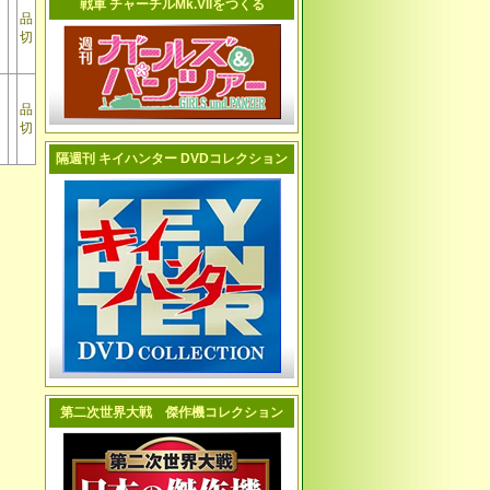
戦車 チャーチルMk.VIIをつくる
品
切
品
切
隔週刊 キイハンター DVDコレクション
第二次世界大戦 傑作機コレクション