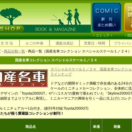
＜
コミック
＞ ＜
雑
 文 方 法
かごの中身
通販法表記
営業日・時間
プライバシ
プ
-
商品分類一覧
- 商品一覧（国産名車コレクション スペシャルスケール１／２４）
国産名車コレクション スペシャルスケール１／２４
スペシャルスケール１／２４ 国産名車コレクシ
ラインナップ
ドアなどの開閉ギミック満載で存在感のある24分の
ケールのミニチュァカーコレクション。全体的に流
インの「Toyota2000GT」や"ハコスカ"の愛称で慕われていた「Skyline2000GT
を細部までよりリアルに再現し、ミニカーマニアの興味を引く一品に仕上げたコレク
ルミニチュアカー1台付き。(創刊号付録:Toyota2000GT)
車たちが揃う愛蔵版コレクションが創刊！
商品名
単価
画像