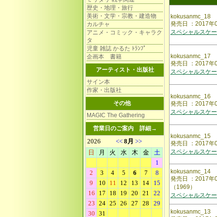
歴史・地理・旅行
美術・文学・宗教・建造物
kokusanmc_18
発売日 ：2017
カルチャ
スペシャルスケー
アニメ・コミック・キャラク
タ
児童 雑誌 かるた ﾄﾗﾝﾌﾟ
kokusanmc_17
企画本 書籍
発売日 ：2017
アーティスト・出版社
スペシャルスケー
サイン本
作家・出版社
kokusanmc_16
その他
発売日 ：2017
スペシャルスケー
MAGIC The Gathering
営業日のご案内
詳細→
kokusanmc_15
発売日 ：2017年
スペシャルスケー
kokusanmc_14
発売日 ：2017
（1969）
スペシャルスケー
kokusanmc_13