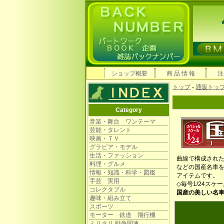
ショップ概要
商 品 情 報
注
トップ
-
通販トッ
Category
音楽・舞台 ワンテーマ
芸能・タレント
映画・ＴＶ
グラビア・モデル
生活・ファッション
曲線で構成されたデザ
料理・グルメ
などの国産名車
情報・知識・科学・図鑑
アイテムです。
手芸 実用
◇毎号1/24スケー
コレクタブル
国産の美しい名
趣味・組み立て
スポーツ
モーター 鉄道 飛行機
ミリタリ 戦争関連