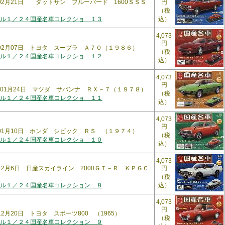
年02月21日 ダットサン ブルーバード 1600ＳＳＳ
円
（税
ル１／２４国産名車コレクショ １３
込）
4,073
円
年02月07日 トヨタ スープラ Ａ７０（１９８６）
（税
ル１／２４国産名車コレクショ １２
込）
4,073
円
７年01月24日 マツダ サバンナ ＲＸ－７（１９７８）
（税
ル１／２４国産名車コレクショ １１
込）
4,073
円
年01月10日 ホンダ シビック ＲＳ （１９７４）
（税
ル１／２４国産名車コレクショ １０
込）
4,073
年12月6日 日産スカイライン 2000ＧＴ－Ｒ ＫＰＧＣ
円
（税
ル１／２４国産名車コレクション ８
込）
4,073
円
12月20日 トヨタ スポーツ800 （1965）
（税
ル１／２４国産名車コレクション ９