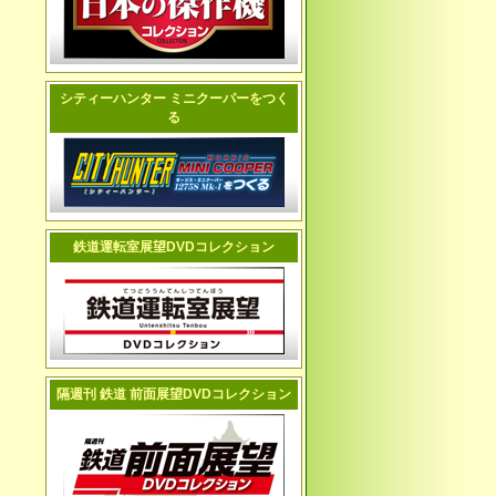
シティーハンター ミニクーパーをつく
る
鉄道運転室展望DVDコレクション
隔週刊 鉄道 前面展望DVDコレクション