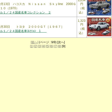
3,054
年9月13日 ハコスカ Ｎｉｓｓａｎ Ｓｋｙline 2000Ｇ
円
１０（1970）
（税
ル１／２４国産名車コレクション ２
込）
1,323
円
6年8月30日 トヨタ ２０００ＧＴ［１９６７］
（税
ル１／２４国産名車ｺﾚｸｼｮﾝ 1
込）
[前へ]
(ページ : 9/9) [次へ]
[1]
[2]
[3]
[4]
[5]
[6]
[7]
[8]
[9]