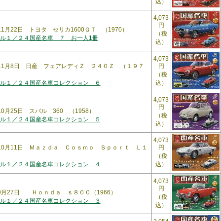
込）
4,073
円
11月22日 トヨタ セリカ1600ＧＴ （1970）
（税
ル１／２４国産名車 ７ お一人1冊
込）
4,073
6年11月8日 日産 フェアレディＺ ２４０Ｚ （１９７
円
（税
ル１／２４国産名車コレクション ６
込）
4,073
円
年10月25日 スバル 360 （1958）
（税
ル１／２４国産名車コレクション ５
込）
4,073
年10月11日 Ｍａｚｄａ Ｃｏｓｍｏ Ｓｐｏｒｔ Ｌ１
円
（税
ル１／２４国産名車コレクション ４
込）
4,073
円
年9月27日 Ｈｏｎｄａ ｓ８００（1966）
（税
ル１／２４国産名車コレクション ３
込）