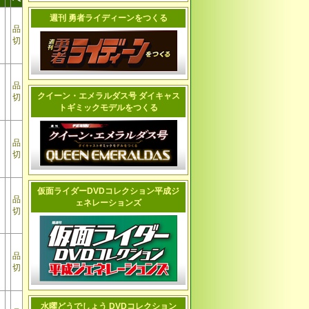
週刊 勇者ライディーンをつくる
品
切
品
クイーン・エメラルダス号 ダイキャス
切
トギミックモデルをつくる
品
切
仮面ライダーDVDコレクション平成ジ
品
ェネレーションズ
切
品
切
水曜どうでしょう DVDコレクション