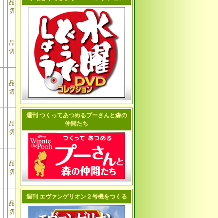
品
切
品
切
品
切
週刊 つくってあつめるプーさんと森の
品
仲間たち
切
品
切
週刊 エヴァンゲリオン２号機をつくる
品
切