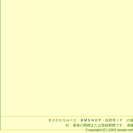
ＢＯＯＫＳルーエ・
ＢＭＳＨＯＰ
・吉祥寺ＪＰ の
社・著者の商標または登録商標です。 画
Copyright (C) 2001 books ruhe