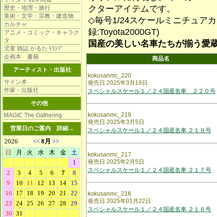
クターアイテムです。
歴史・地理・旅行
美術・文学・宗教・建造物
◇毎号1/24スケールミニチュア
カルチャ
録:Toyota2000GT)
アニメ・コミック・キャラク
タ
国産の美しい名車たちが揃う愛
児童 雑誌 かるた ﾄﾗﾝﾌﾟ
企画本 書籍
商品名
アーティスト・出版社
kokusanmc_220
サイン本
発売日 2025年3月19日
作家・出版社
スペシャルスケール１／２４国産名車 ２２０号
その他
kokusanmc_219
MAGIC The Gathering
発売日 2025年3月5日
営業日のご案内
詳細→
スペシャルスケール１／２４国産名車 ２１９号
kokusanmc_217
発売日 2025年2月5日
スペシャルスケール１／２４国産名車 ２１７号
kokusanmc_216
発売日 2025年01月22日
スペシャルスケール１／２４国産名車 ２１６号