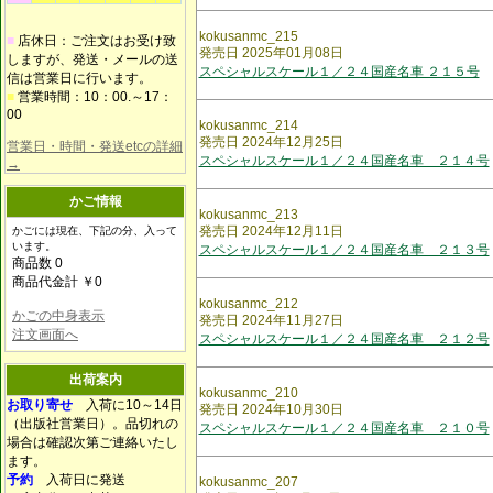
kokusanmc_215
■
店休日：ご注文はお受け致
発売日 2025年01月08日
しますが、発送・メールの送
スペシャルスケール１／２４国産名車 ２１５号
信は営業日に行います。
■
営業時間：10：00.～17：
00
kokusanmc_214
発売日 2024年12月25日
営業日・時間・発送etcの詳細
スペシャルスケール１／２４国産名車 ２１４号
→
かご情報
kokusanmc_213
発売日 2024年12月11日
かごには現在、下記の分、入って
います。
スペシャルスケール１／２４国産名車 ２１３号
商品数 0
商品代金計 ￥0
kokusanmc_212
かごの中身表示
発売日 2024年11月27日
注文画面へ
スペシャルスケール１／２４国産名車 ２１２号
出荷案内
kokusanmc_210
お取り寄せ
入荷に10～14日
発売日 2024年10月30日
（出版社営業日）。品切れの
スペシャルスケール１／２４国産名車 ２１０号
場合は確認次第ご連絡いたし
ます。
予約
入荷日に発送
kokusanmc_207