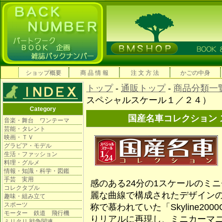
ショップ概要
商 品 情 報
注 文 方 法
かごの中身
トップ
-
通販トップ
-
商品分類一
スペシャルスケール１／２４）
Category
国産名車コレクション
音楽・舞台 ワンテーマ
芸能・タレント
映画・ＴＶ
グラビア・モデル
生活・ファッション
料理・グルメ
情報・知識・科学・図鑑
手芸 実用
感のある24分の1スケールのミ
コレクタブル
麗な曲線で構成されたデザインの「T
趣味・組み立て
スポーツ
称で慕われていた「Skyline20
モーター 鉄道 飛行機
りリアルに再現し、ミニカーマ
ミリタリ 戦争関連