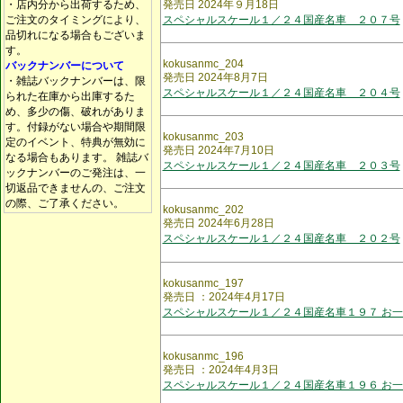
・店内分から出荷するため、
発売日 2024年９月18日
ご注文のタイミングにより、
スペシャルスケール１／２４国産名車 ２０７号
品切れになる場合もございま
す。
kokusanmc_204
バックナンバーについて
発売日 2024年8月7日
・雑誌バックナンバーは、限
スペシャルスケール１／２４国産名車 ２０４号
られた在庫から出庫するた
め、多少の傷、破れがありま
す。付録がない場合や期間限
kokusanmc_203
定のイベント、特典が無効に
発売日 2024年7月10日
なる場合もあります。 雑誌バ
スペシャルスケール１／２４国産名車 ２０３号
ックナンバーのご発注は、一
切返品できませんの、ご注文
の際、ご了承ください。
kokusanmc_202
発売日 2024年6月28日
スペシャルスケール１／２４国産名車 ２０２号
kokusanmc_197
発売日 ：2024年4月17日
スペシャルスケール１／２４国産名車１９７ お一
kokusanmc_196
発売日 ：2024年4月3日
スペシャルスケール１／２４国産名車１９６ お一