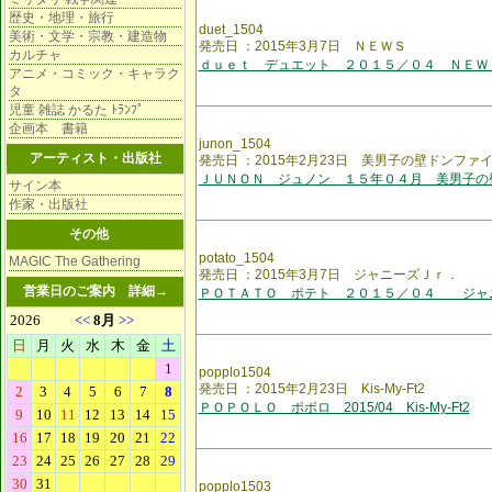
歴史・地理・旅行
duet_1504
美術・文学・宗教・建造物
発売日 ：2015年3月7日 ＮＥＷＳ
カルチャ
ｄｕｅｔ デュエット ２０１５／０４ ＮＥＷ
アニメ・コミック・キャラク
タ
児童 雑誌 かるた ﾄﾗﾝﾌﾟ
企画本 書籍
junon_1504
アーティスト・出版社
発売日 ：2015年2月23日 美男子の壁ドンファ
ＪＵＮＯＮ ジュノン １５年０４月 美男子の
サイン本
作家・出版社
その他
potato_1504
MAGIC The Gathering
発売日 ：2015年3月7日 ジャニーズＪｒ．
営業日のご案内
詳細→
ＰＯＴＡＴＯ ポテト ２０１５／０４ ジャ
popplo1504
発売日 ：2015年2月23日 Kis-My-Ft2
ＰＯＰＯＬＯ ポポロ 2015/04 Kis-My-Ft2
popplo1503