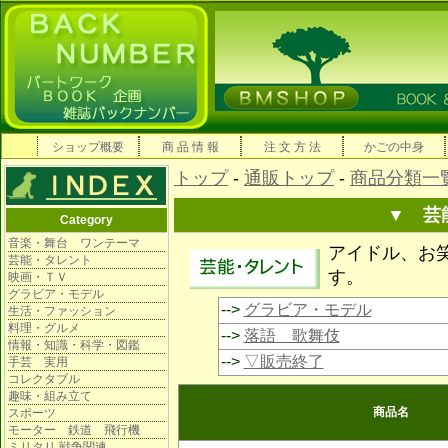
ショップ概要
商 品 情 報
注 文 方 法
かごの中身
トップ
-
通販トップ
-
商品分類一
▼ 芸
Category
音楽・舞台 ワンテーマ
アイドル、お
芸能・タレント
す。
映画・ＴＶ
グラビア・モデル
-->
グラビア・モデル
生活・ファッション
料理・グルメ
-->
落語 歌舞伎
情報・知識・科学・図鑑
-->
▽販売終了
手芸 実用
コレクタブル
趣味・組み立て
商品名
スポーツ
モーター 鉄道 飛行機
ミリタリ 戦争関連