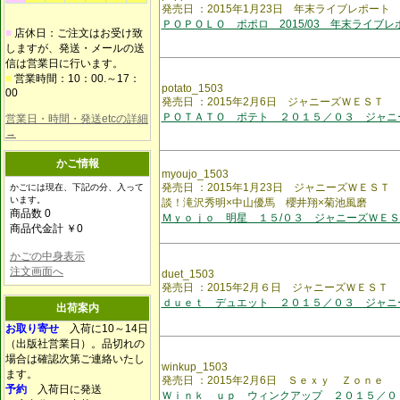
発売日 ：2015年1月23日 年末ライブレポート
ＰＯＰＯＬＯ ポポロ 2015/03 年末ライブレ
■
店休日：ご注文はお受け致
しますが、発送・メールの送
信は営業日に行います。
■
営業時間：10：00.～17：
potato_1503
00
発売日 ：2015年2月6日 ジャニーズＷＥＳＴ
ＰＯＴＡＴＯ ポテト ２０１５／０３ ジャニ
営業日・時間・発送etcの詳細
→
かご情報
myoujo_1503
発売日 ：2015年1月23日 ジャニーズＷＥＳ
かごには現在、下記の分、入って
います。
談！滝沢秀明×中山優馬 櫻井翔×菊池風磨
商品数 0
Ｍｙｏｊｏ 明星 １５/０３ ジャニーズＷＥＳ
商品代金計 ￥0
かごの中身表示
注文画面へ
duet_1503
発売日 ：2015年2月６日 ジャニーズＷＥＳＴ
ｄｕｅｔ デュエット ２０１５／０３ ジャニ
出荷案内
お取り寄せ
入荷に10～14日
（出版社営業日）。品切れの
場合は確認次第ご連絡いたし
winkup_1503
ます。
発売日 ：2015年2月6日 Ｓｅｘｙ Ｚｏｎｅ
予約
入荷日に発送
Ｗｉｎｋ ｕｐ ウィンクアップ ２０１５／０