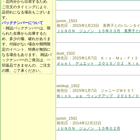
・店内分から出荷するため、
ご注文のタイミングにより、
品切れになる場合もございま
す。
junon_1503
バックナンバーについて
発売日 ：2015年1月23日 美男子とのバレンタ
・雑誌バックナンバーは、限
ＪＵＮＯＮ ジュノン １５年０３月 美男子と
られた在庫から出庫するた
め、多少の傷、破れがありま
す。付録がない場合や期間限
定のイベント、特典が無効に
duet_1502
なる場合もあります。 雑誌バ
発売日 ：2015年1月7日 Ｋｉｓ－Ｍｙ－Ｆｔ２
ックナンバーのご発注は、一
ｄｕｅｔ デュエット ２０１５／０２ Ｋｉｓ
切返品できませんの、ご注文
の際、ご了承ください。
winkup_1502
発売日 ：2015年1月7日 ジャニーズＷＥＳＴ
Ｗｉｎｋ ｕｐ ウィンクアップ ２０１５／０
junon_1502
発売日 ：2014年12月22日
ＪＵＮＯＮ ジュノン １５年０２月