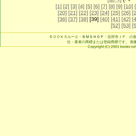
[1]
[2]
[3]
[4]
[5]
[6]
[7]
[8]
[9]
[10]
[20]
[21]
[22]
[23]
[24]
[25]
[26]
[
[36]
[37]
[38]
[39]
[40]
[41]
[42]
[
[52]
[53]
[
ＢＯＯＫＳルーエ・
ＢＭＳＨＯＰ
・吉祥寺ＪＰ の
社・著者の商標または登録商標です。 画
Copyright (C) 2001 books ruhe