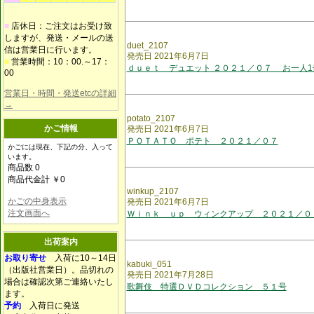
■
店休日：ご注文はお受け致
しますが、発送・メールの送
duet_2107
信は営業日に行います。
発売日 2021年6月7日
■
営業時間：10：00.～17：
ｄｕｅｔ デュエット ２０２１／０７ お一人1
00
営業日・時間・発送etcの詳細
→
potato_2107
かご情報
発売日 2021年6月7日
ＰＯＴＡＴＯ ポテト ２０２１／０７
かごには現在、下記の分、入って
います。
商品数 0
商品代金計 ￥0
winkup_2107
かごの中身表示
発売日 2021年6月7日
注文画面へ
Ｗｉｎｋ ｕｐ ウィンクアップ ２０２１／０
出荷案内
お取り寄せ
入荷に10～14日
kabuki_051
（出版社営業日）。品切れの
発売日 2021年7月28日
場合は確認次第ご連絡いたし
歌舞伎 特選ＤＶＤコレクション ５１号
ます。
予約
入荷日に発送