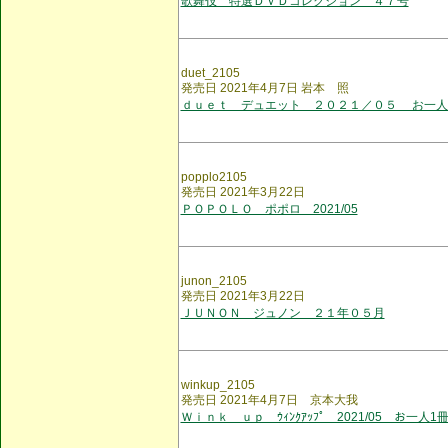
歌舞伎 特選ＤＶＤコレクション ４７号
duet_2105
発売日 2021年4月7日 岩本 照
ｄｕｅｔ デュエット ２０２１／０５ お一人
popplo2105
発売日 2021年3月22日
ＰＯＰＯＬＯ ポポロ 2021/05
junon_2105
発売日 2021年3月22日
ＪＵＮＯＮ ジュノン ２１年０５月
winkup_2105
発売日 2021年4月7日 京本大我
Ｗｉｎｋ ｕｐ ｳｨﾝｸｱｯﾌﾟ 2021/05 お一人1