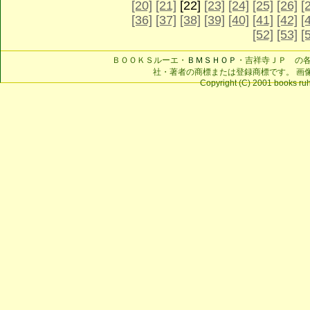
[20]
[21]
[22]
[23]
[24]
[25]
[26]
[
[36]
[37]
[38]
[39]
[40]
[41]
[42]
[
[52]
[53]
[
ＢＯＯＫＳルーエ・
ＢＭＳＨＯＰ
・吉祥寺ＪＰ の
社・著者の商標または登録商標です。 画
Copyright (C) 2001 books ruhe