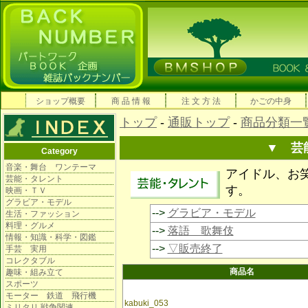
ショップ概要
商 品 情 報
注 文 方 法
かごの中身
トップ
-
通販トップ
-
商品分類一
▼ 芸
Category
音楽・舞台 ワンテーマ
アイドル、お
芸能・タレント
す。
映画・ＴＶ
グラビア・モデル
-->
グラビア・モデル
生活・ファッション
料理・グルメ
-->
落語 歌舞伎
情報・知識・科学・図鑑
-->
▽販売終了
手芸 実用
コレクタブル
商品名
趣味・組み立て
スポーツ
モーター 鉄道 飛行機
kabuki_053
ミリタリ 戦争関連