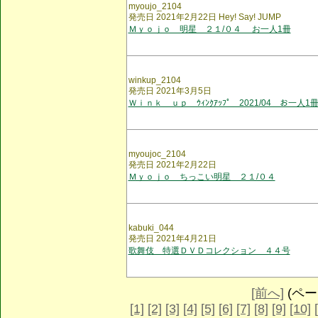
myoujo_2104
発売日 2021年2月22日 Hey! Say! JUMP
Ｍｙｏｊｏ 明星 ２１/０４ お一人1冊
winkup_2104
発売日 2021年3月5日
Ｗｉｎｋ ｕｐ ｳｨﾝｸｱｯﾌﾟ 2021/04 お一人1
myoujoc_2104
発売日 2021年2月22日
Ｍｙｏｊｏ ちっこい明星 ２１/０４
kabuki_044
発売日 2021年4月21日
歌舞伎 特選ＤＶＤコレクション ４４号
[前へ]
(ページ
[1]
[2]
[3]
[4]
[5]
[6]
[7]
[8]
[9]
[10]