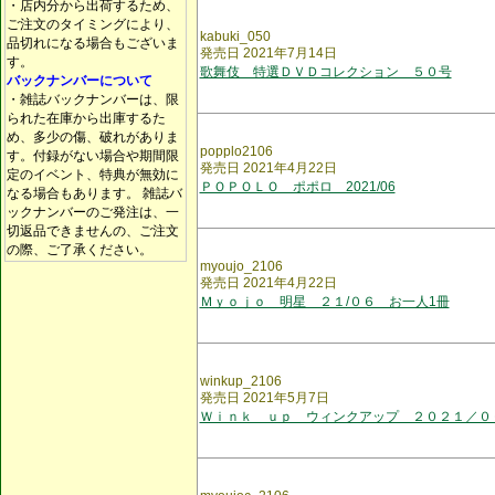
・店内分から出荷するため、
ご注文のタイミングにより、
kabuki_050
品切れになる場合もございま
発売日 2021年7月14日
す。
歌舞伎 特選ＤＶＤコレクション ５０号
バックナンバーについて
・雑誌バックナンバーは、限
られた在庫から出庫するた
め、多少の傷、破れがありま
popplo2106
す。付録がない場合や期間限
発売日 2021年4月22日
定のイベント、特典が無効に
ＰＯＰＯＬＯ ポポロ 2021/06
なる場合もあります。 雑誌バ
ックナンバーのご発注は、一
切返品できませんの、ご注文
の際、ご了承ください。
myoujo_2106
発売日 2021年4月22日
Ｍｙｏｊｏ 明星 ２１/０６ お一人1冊
winkup_2106
発売日 2021年5月7日
Ｗｉｎｋ ｕｐ ウィンクアップ ２０２１／０