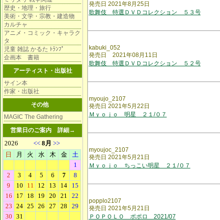
発売日 2021年8月25日
歴史・地理・旅行
歌舞伎 特選ＤＶＤコレクション ５３号
美術・文学・宗教・建造物
カルチャ
アニメ・コミック・キャラク
タ
kabuki_052
児童 雑誌 かるた ﾄﾗﾝﾌﾟ
発売日 2021年08月11日
企画本 書籍
歌舞伎 特選ＤＶＤコレクション ５２号
アーティスト・出版社
サイン本
作家・出版社
myoujo_2107
その他
発売日 2021年5月22日
Ｍｙｏｊｏ 明星 ２１/０７
MAGIC The Gathering
営業日のご案内
詳細→
myoujoc_2107
発売日 2021年5月21日
Ｍｙｏｊｏ ちっこい明星 ２１/０７
popplo2107
発売日 2021年5月21日
ＰＯＰＯＬＯ ポポロ 2021/07