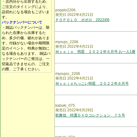
・店内分から出荷するため、
ご注文のタイミングにより、
popplo2206
品切れになる場合もございま
発売日 2022年4月21日
す。
ＰＯＰＯＬＯ ポポロ 2022/06
バックナンバーについて
・雑誌バックナンバーは、限
られた在庫から出庫するた
め、多少の傷、破れがありま
myoujo_2206
す。付録がない場合や期間限
発売日 2022年4月21日
定のイベント、特典が無効に
Ｍｙｏｊｏ 明星 ２０２２年６月号 お一人1冊
なる場合もあります。 雑誌バ
ックナンバーのご発注は、一
切返品できませんの、ご注文
の際、ご了承ください。
myoujoc_2206
発売日 2022年4月21日
Ｍｙｏｊｏちっこい明星 ２０２２年６月号
kabuki_075
発売日 2022年6月29日
歌舞伎 特選ＤＶＤコレクション ７５号