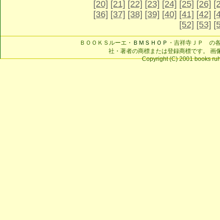
[20]
[21]
[22]
[23]
[24]
[25]
[26]
[
[36]
[37]
[38]
[39]
[40]
[41]
[42]
[
[52]
[53]
[
ＢＯＯＫＳルーエ・
ＢＭＳＨＯＰ
・吉祥寺ＪＰ の
社・著者の商標または登録商標です。 画
Copyright (C) 2001 books ruhe