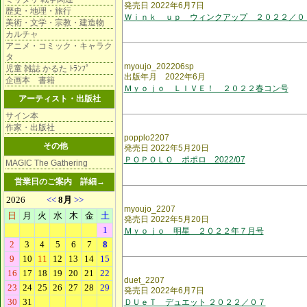
発売日 2022年6月7日
歴史・地理・旅行
Ｗｉｎｋ ｕｐ ウィンクアップ ２０２２／０
美術・文学・宗教・建造物
カルチャ
アニメ・コミック・キャラク
タ
myoujo_202206sp
児童 雑誌 かるた ﾄﾗﾝﾌﾟ
出版年月 2022年6月
企画本 書籍
Ｍｙｏｊｏ ＬＩＶＥ！ ２０２２春コン号
アーティスト・出版社
サイン本
作家・出版社
popplo2207
その他
発売日 2022年5月20日
ＰＯＰＯＬＯ ポポロ 2022/07
MAGIC The Gathering
営業日のご案内
詳細→
myoujo_2207
発売日 2022年5月20日
Ｍｙｏｊｏ 明星 ２０２２年７月号
duet_2207
発売日 2022年6月7日
ＤＵｅＴ デュエット ２０２２／０７