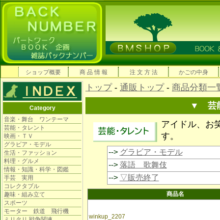
ショップ概要
商 品 情 報
注 文 方 法
かごの中身
トップ
-
通販トップ
-
商品分類一
▼ 芸
Category
音楽・舞台 ワンテーマ
アイドル、お
芸能・タレント
す。
映画・ＴＶ
グラビア・モデル
-->
グラビア・モデル
生活・ファッション
料理・グルメ
-->
落語 歌舞伎
情報・知識・科学・図鑑
-->
▽販売終了
手芸 実用
コレクタブル
商品名
趣味・組み立て
スポーツ
モーター 鉄道 飛行機
winkup_2207
ミリタリ 戦争関連