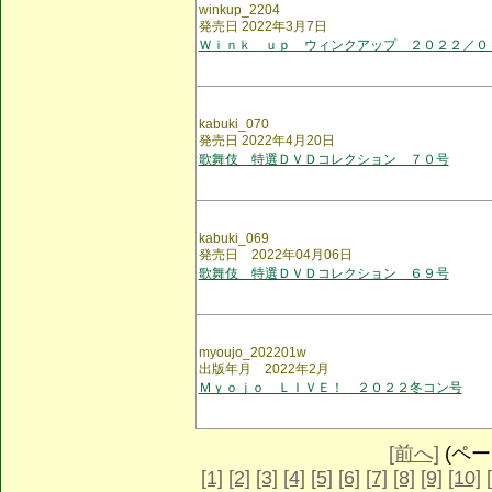
winkup_2204
発売日 2022年3月7日
Ｗｉｎｋ ｕｐ ウィンクアップ ２０２２／０
kabuki_070
発売日 2022年4月20日
歌舞伎 特選ＤＶＤコレクション ７０号
kabuki_069
発売日 2022年04月06日
歌舞伎 特選ＤＶＤコレクション ６９号
myoujo_202201w
出版年月 2022年2月
Ｍｙｏｊｏ ＬＩＶＥ！ ２０２２冬コン号
[前へ]
(ページ
[1]
[2]
[3]
[4]
[5]
[6]
[7]
[8]
[9]
[10]