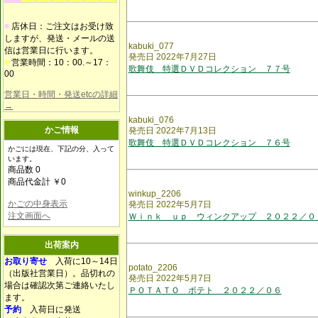
■
店休日：ご注文はお受け致
しますが、発送・メールの送
kabuki_077
信は営業日に行います。
発売日 2022年7月27日
■
営業時間：10：00.～17：
歌舞伎 特選ＤＶＤコレクション ７７号
00
営業日・時間・発送etcの詳細
→
kabuki_076
かご情報
発売日 2022年7月13日
歌舞伎 特選ＤＶＤコレクション ７６号
かごには現在、下記の分、入って
います。
商品数 0
商品代金計 ￥0
winkup_2206
かごの中身表示
発売日 2022年5月7日
注文画面へ
Ｗｉｎｋ ｕｐ ウィンクアップ ２０２２／０
出荷案内
お取り寄せ
入荷に10～14日
potato_2206
（出版社営業日）。品切れの
発売日 2022年5月7日
場合は確認次第ご連絡いたし
ＰＯＴＡＴＯ ポテト ２０２２／０６
ます。
予約
入荷日に発送