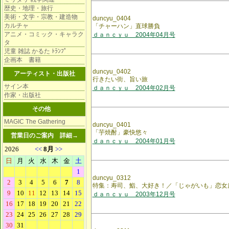
歴史・地理・旅行
美術・文学・宗教・建造物
duncyu_0404
カルチャ
「チャーハン」直球勝負
アニメ・コミック・キャラク
ｄａｎｃｙｕ 2004年04月号
タ
児童 雑誌 かるた ﾄﾗﾝﾌﾟ
企画本 書籍
duncyu_0402
アーティスト・出版社
行きたい街、旨い旅
サイン本
ｄａｎｃｙｕ 2004年02月号
作家・出版社
その他
MAGIC The Gathering
duncyu_0401
「芋焼酎」豪快悠々
営業日のご案内
詳細→
ｄａｎｃｙｕ 2004年01月号
duncyu_0312
特集：寿司、鮨、大好き！／「じゃがいも」恋女
ｄａｎｃｙｕ 2003年12月号