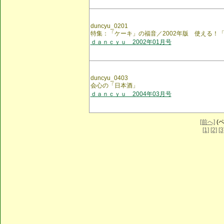
duncyu_0201
特集：「ケーキ」の福音／2002年版 使える！
ｄａｎｃｙｕ 2002年01月号
duncyu_0403
会心の「日本酒」
ｄａｎｃｙｕ 2004年03月号
[前へ]
(ペ
[1]
[2]
[3