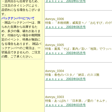
ｄａｎｃｙｕ 2003年07月号
・店内分から出荷するため、
ご注文のタイミングにより、
品切れになる場合もございま
す。
バックナンバーについて
duncyu_0306
・雑誌バックナンバーは、限
特集：「本格焼酎」威風堂々／「おむすび」の小
られた在庫から出庫するた
ｄａｎｃｙｕ 2003年06月号
め、多少の傷、破れがありま
す。付録がない場合や期間限
定のイベント、特典が無効に
なる場合もあります。 雑誌バ
duncyu_0305
ックナンバーのご発注は、一
特集：薫風「そば」案内／旨い「地鶏」でワッハ
切返品できませんの、ご注文
ｄａｎｃｙｕ 2003年05月号
の際、ご了承ください。
duncyu_0304
特集：春色のパスタ／「納豆」のスゴ腕
ｄａｎｃｙｕ 2003年04月号
duncyu_0303
特集：あっぱれ！「日本酒」／愛の「キムチ」
ｄａｎｃｙｕ 2003年03月号