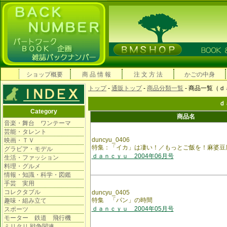
ショップ概要
商 品 情 報
注 文 方 法
かごの中身
トップ
-
通販トップ
-
商品分類一覧
- 商品一覧（
ｄ
Category
商品名
音楽・舞台 ワンテーマ
芸能・タレント
duncyu_0406
映画・ＴＶ
特集：「イカ」は凄い！／もっとご飯を！麻婆豆
グラビア・モデル
ｄａｎｃｙｕ 2004年06月号
生活・ファッション
料理・グルメ
情報・知識・科学・図鑑
手芸 実用
コレクタブル
duncyu_0405
特集 「パン」の時間
趣味・組み立て
ｄａｎｃｙｕ 2004年05月号
スポーツ
モーター 鉄道 飛行機
ミリタリ 戦争関連