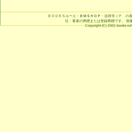
ＢＯＯＫＳルーエ・
ＢＭＳＨＯＰ
・吉祥寺ＪＰ の
社・著者の商標または登録商標です。 画
Copyright (C) 2001 books ruhe