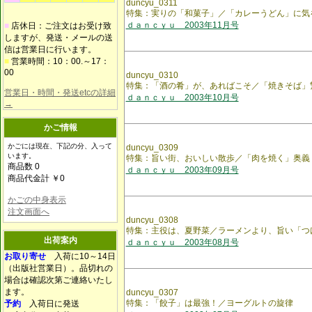
duncyu_0311
特集：実りの「和菓子」／「カレーうどん」に気
ｄａｎｃｙｕ 2003年11月号
■
店休日：ご注文はお受け致
しますが、発送・メールの送
信は営業日に行います。
■
営業時間：10：00.～17：
00
duncyu_0310
特集：「酒の肴」が、あればこそ／「焼きそば」
営業日・時間・発送etcの詳細
ｄａｎｃｙｕ 2003年10月号
→
かご情報
かごには現在、下記の分、入って
duncyu_0309
います。
特集：旨い街、おいしい散歩／「肉を焼く」奥義
商品数 0
ｄａｎｃｙｕ 2003年09月号
商品代金計 ￥0
かごの中身表示
注文画面へ
duncyu_0308
特集：主役は、夏野菜／ラーメンより、旨い「つ
出荷案内
ｄａｎｃｙｕ 2003年08月号
お取り寄せ
入荷に10～14日
（出版社営業日）。品切れの
場合は確認次第ご連絡いたし
ます。
duncyu_0307
特集：「餃子」は最強！／ヨーグルトの旋律
予約
入荷日に発送