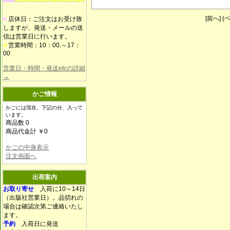
[前へ] (ペ
■
店休日：ご注文はお受け致
しますが、発送・メールの送
信は営業日に行います。
■
営業時間：10：00.～17：
00
営業日・時間・発送etcの詳細
→
かご情報
かごには現在、下記の分、入って
います。
商品数 0
商品代金計 ￥0
かごの中身表示
注文画面へ
出荷案内
お取り寄せ
入荷に10～14日
（出版社営業日）。品切れの
場合は確認次第ご連絡いたし
ます。
予約
入荷日に発送