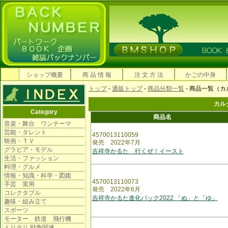
ショップ概要
商 品 情 報
注 文 方 法
かごの中身
トップ
-
通販トップ
-
商品分類一覧
- 商品一覧（
カル
Category
商品名
音楽・舞台 ワンテーマ
芸能・タレント
4570013110059
映画・ＴＶ
発売 2022年7月
グラビア・モデル
吉祥寺かるた 行くぜ！イースト
生活・ファッション
料理・グルメ
情報・知識・科学・図鑑
4570013110073
手芸 実用
発売 2022年6月
コレクタブル
吉祥寺かるた進化パック2022 「ぬ」と「ゆ」
趣味・組み立て
スポーツ
モーター 鉄道 飛行機
ミリタリ 戦争関連