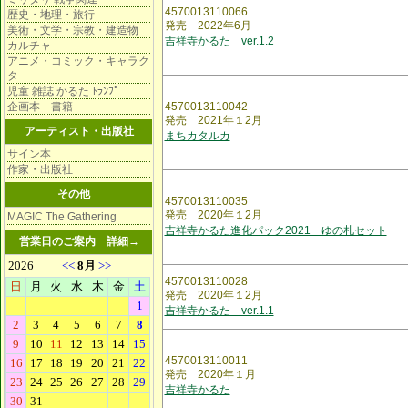
4570013110066
歴史・地理・旅行
発売 2022年6月
美術・文学・宗教・建造物
吉祥寺かるた ver.1.2
カルチャ
アニメ・コミック・キャラク
タ
児童 雑誌 かるた ﾄﾗﾝﾌﾟ
企画本 書籍
4570013110042
発売 2021年１2月
アーティスト・出版社
まちカタルカ
サイン本
作家・出版社
その他
4570013110035
発売 2020年１2月
MAGIC The Gathering
吉祥寺かるた進化パック2021 ゆの札セット
営業日のご案内
詳細→
4570013110028
発売 2020年１2月
吉祥寺かるた ver.1.1
4570013110011
発売 2020年１月
吉祥寺かるた