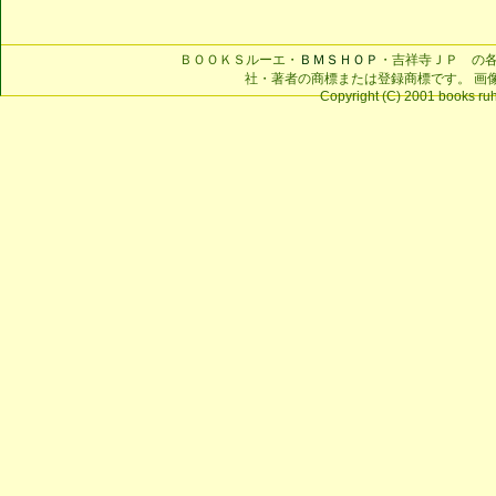
ＢＯＯＫＳルーエ・
ＢＭＳＨＯＰ
・吉祥寺ＪＰ の
社・著者の商標または登録商標です。 画
Copyright (C) 2001 books ruhe