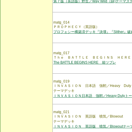
第７版（英語版）野生／Way Wild（緑)テーマズ
matg_014
ＰＲＯＰＨＥＣＹ（英語版）
プロフェシー構築済デッキ『決壊』『Slither』破れ
matg_017
Ｔｈｅ ＢＡＴＴＬＥ ＢＥＧＩＮＳ ＨＥＲＥ
The BATTLE BEGINS HERE 箱ツブレ
matg_019
ＩＮＶＡＳＩＯＮ 日本語 強靭／Heavy Duty
テーマデッキ
ＩＮＶＡＳＩＯＮ日本語 強靭／Heavy Dutyト
matg_021
ＩＮＶＡＳＩＯＮ 英語版 噴気／Blowout 
テーマデッキ
ＩＮＶＡＳＩＯＮ 英語版 噴気／Blowoutテー