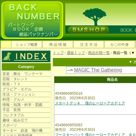
ショップ概要
商 品 情 報
注 文 方 法
かごの中身
トップ
-
通販トップ
-
商品分類一覧
- 商品一覧（▼
▼ 
Category
-->
MAGIC The Gathering
音楽・舞台 ワンテーマ
芸能・タレント
商品名
映画・ＴＶ
グラビア・モデル
4549660955016
生活・ファッション
発売日 2023年6月30日
料理・グルメ
スタートデッキ 僕のヒーローアカデミア
情報・知識・科学・図鑑
手芸 実用
コレクタブル
趣味・組み立て
4549660955092
スポーツ
発売日 2023年6月30日
モーター 鉄道 飛行機
ブースターパック 僕のヒーローアカデミア ＢＯ
ミリタリ 戦争関連