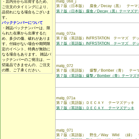
matg_068_j
・店内分から出荷するため、
第７版（日本版） 腐食／Decay（黒） テーマ
ご注文のタイミングにより、
第７版（日本版）腐食／Decay（黒）テーマズデ
品切れになる場合もございま
す。
バックナンバーについて
・雑誌バックナンバーは、限
られた在庫から出庫するた
matg_072a
第７版（英語版）INFRSTATION テーマズ デ
め、多少の傷、破れがありま
第７版（英語版）INFRSTATION テーマズ デ
す。付録がない場合や期間限
定のイベント、特典が無効に
なる場合もあります。 雑誌バ
ックナンバーのご発注は、一
切返品できませんの、ご注文
matg_072
の際、ご了承ください。
第７版（英語版） 爆撃／Bomber（青） テー
第７版（英語版）爆撃／Bomber（青）テーマズ
matg_071a
第７版（英語版）ＤＥＣＡＹ テーマズデッキ
第７版（英語版）ＤＥＣＡＹ テーマズデッキ
matg_071
第７版（英語版） 野生／Way Wild （緑）