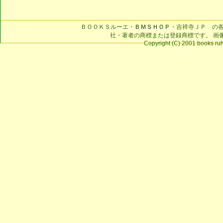
ＢＯＯＫＳルーエ・
ＢＭＳＨＯＰ
・吉祥寺ＪＰ の
社・著者の商標または登録商標です。 画
Copyright (C) 2001 books ruhe