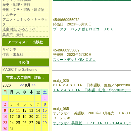
歴史・地理・旅行
美術・文学・宗教・建造物
カルチャ
アニメ・コミック・キャラク
4549660955078
タ
発売日 2023年6月30日
児童 雑誌 かるた ﾄﾗﾝﾌﾟ
ブースターパック 僕とロボコ ＢＯＸ
企画本 書籍
アーティスト・出版社
サイン本
4549660955009
作家・出版社
発売日 2023年6月30日
スタートデッキ 僕とロボコ
その他
MAGIC The Gathering
営業日のご案内
詳細→
matg_020
>ＩＮＶＡＳＩＯＮ 日本語版 虹色／Spectru
ＩＮＶＡＳＩＯＮ 日本語 虹色／Spectrumテ
matg_085
オデッセイ 英語版 2001年10月発売 ＴＲＯＵ
Ｃ デッキ
オデッセイ 英語版 ＴＲＯＵＮＣＥ-Ｏ-ＭＡＴデ