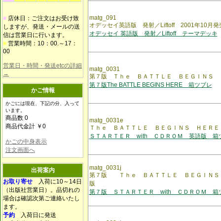
matg_091
■
店休日：ご注文はお受け致
オデッセイ英語版 発射／Liftoff 2001年10
しますが、発送・メールの送
オデッセイ 英語版 発射／Liftoff テーマデッキ
信は営業日に行います。
■
営業時間：10：00.～17：
00
営業日・時間・発送etcの詳細
matg_0031
→
第７版 Ｔｈｅ ＢＡＴＴＬＥ ＢＥＧＩＮＳ 
第７版The BATTLE BEGINS HERE 箱ツブレ
かご情報
かごには現在、下記の分、入って
います。
商品数 0
matg_0031e
商品代金計 ￥0
Ｔｈｅ ＢＡＴＴＬＥ ＢＥＧＩＮＳ ＨＥＲＥ
ＳＴＡＲＴＥＲ with ＣＤＲＯＭ 英語版 箱
かごの中身表示
注文画面へ
matg_0031j
出荷案内
第７版 Ｔｈｅ ＢＡＴＴＬＥ ＢＥＧＩＮＳ
お取り寄せ
入荷に10～14日
版
（出版社営業日）。品切れの
第７版 ＳＴＡＲＴＥＲ with ＣＤＲＯＭ 箱
場合は確認次第ご連絡いたし
ます。
予約
入荷日に発送