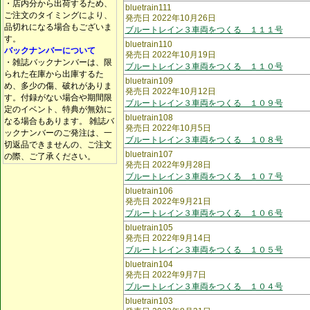
・店内分から出荷するため、
bluetrain111
ご注文のタイミングにより、
発売日 2022年10月26日
品切れになる場合もございま
ブルートレイン３車両をつくる １１１号
す。
bluetrain110
バックナンバーについて
発売日 2022年10月19日
・雑誌バックナンバーは、限
ブルートレイン３車両をつくる １１０号
られた在庫から出庫するた
bluetrain109
め、多少の傷、破れがありま
発売日 2022年10月12日
す。付録がない場合や期間限
ブルートレイン３車両をつくる １０９号
定のイベント、特典が無効に
bluetrain108
なる場合もあります。 雑誌バ
発売日 2022年10月5日
ックナンバーのご発注は、一
ブルートレイン３車両をつくる １０８号
切返品できませんの、ご注文
bluetrain107
の際、ご了承ください。
発売日 2022年9月28日
ブルートレイン３車両をつくる １０７号
bluetrain106
発売日 2022年9月21日
ブルートレイン３車両をつくる １０６号
bluetrain105
発売日 2022年9月14日
ブルートレイン３車両をつくる １０５号
bluetrain104
発売日 2022年9月7日
ブルートレイン３車両をつくる １０４号
bluetrain103