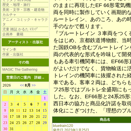
のままに再現したEF 66形電気
歴史・地理・旅行
美術・文学・宗教・建造物
両を同時に製作していく画期的
カルチャ
ルートレイン、あのころ、あの
アニメ・コミック・キャラク
タ
手のなかで甦ります。
児童 雑誌 かるた ﾄﾗﾝﾌﾟ
『ブルートレイン ３車両をつく
企画本 書籍
をはじめ、京都鉄道博物館、当
アーティスト・出版社
た国鉄OBを含むブルートレイン
サイン本
両の代表的な形式を吟味して開
作家・出版社
もある牽引機関車には、EF66
その他
がよいだけでなく、貨物輸送に
MAGIC The Gathering
トレインの機関車に抜擢された
営業日のご案内
詳細→
車である。客車２両は、どちらも
フ25形ではブルトレ全盛期にも
した。なお、EF66形と24系25
西日本の協力と商品化許諾を取
体化にこぎつけた、「理想のブ
商品名
bluetrain120
発売日 2023年1月25日