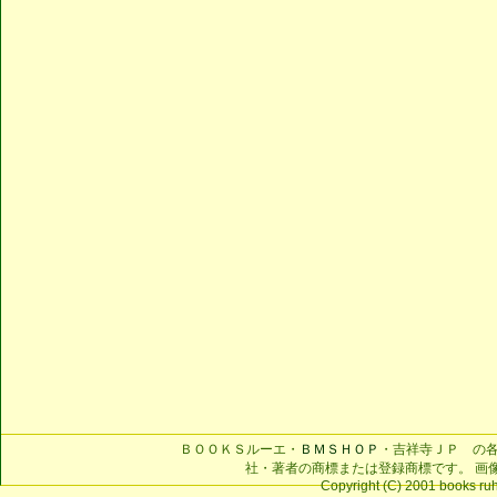
ＢＯＯＫＳルーエ・
ＢＭＳＨＯＰ
・吉祥寺ＪＰ の
社・著者の商標または登録商標です。 画
Copyright (C) 2001 books ruhe