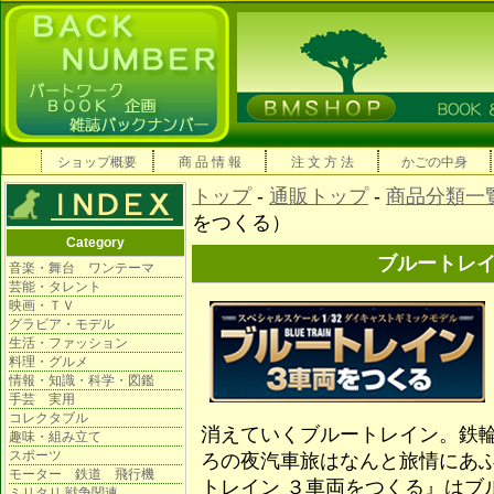
ショップ概要
商 品 情 報
注 文 方 法
かごの中身
トップ
-
通販トップ
-
商品分類一
をつくる）
Category
ブルートレ
音楽・舞台 ワンテーマ
芸能・タレント
映画・ＴＶ
グラビア・モデル
生活・ファッション
料理・グルメ
情報・知識・科学・図鑑
手芸 実用
コレクタブル
消えていくブルートレイン。鉄
趣味・組み立て
スポーツ
ろの夜汽車旅はなんと旅情にあ
モーター 鉄道 飛行機
トレイン ３車両をつくる』はブ
ミリタリ 戦争関連