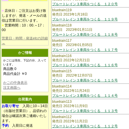
ブルートレイン３車両をつくる １２０号
bluetrain119
■
店休日：ご注文はお受け致
発売日 2023年1月18日
しますが、発送・メールの送
ブルートレイン３車両をつくる １１９号
信は営業日に行います。
■
営業時間：10：00.～17：
bluetrain118
発売日 2023年01月11日
00
ブルートレイン３車両をつくる １１８号
営業日・時間・発送etcの詳細
bluetrain117
→
発売日 2023年01月05日
ブルートレイン３車両をつくる １１７号
かご情報
bluetrain116
発売日 2022年12月21日
かごには現在、下記の分、入って
います。
ブルートレイン３車両をつくる １１６号
商品数 0
bluetrain115
商品代金計 ￥0
発売日 2022年12月07日
ブルートレイン３車両をつくる １１５号
かごの中身表示
bluetrain114
注文画面へ
発売日 2022年11月24日
ブルートレイン３車両をつくる １１４号
出荷案内
bluetrain113
お取り寄せ
入荷に10～14日
発売日 2022年11月9日
（出版社営業日）。品切れの
ブルートレイン３車両をつくる １１３号
場合は確認次第ご連絡いたし
bluetrain112
ます。
発売日 2022年11月2日
予約
入荷日に発送
ブルートレイン３車両をつくる １１２号