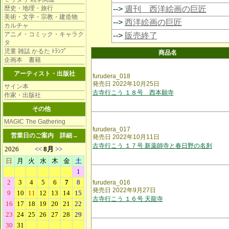
歴史・地理・旅行
-->
週刊 西洋絵画の巨匠
美術・文学・宗教・建造物
-->
西洋絵画の巨匠
カルチャ
アニメ・コミック・キャラク
-->
販売終了
タ
児童 雑誌 かるた ﾄﾗﾝﾌﾟ
商品名
企画本 書籍
アーティスト・出版社
furudera_018
発売日 2022年10月25日
サイン本
古寺行こう １８号 西本願寺
作家・出版社
その他
MAGIC The Gathering
furudera_017
営業日のご案内
詳細→
発売日 2022年10月11日
古寺行こう １７号 新薬師寺と春日野の名刹
furudera_016
発売日 2022年9月27日
古寺行こう １６号 天龍寺