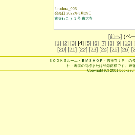
furudera_003
発売日 2022年3月29日
古寺行こう ３号 東大寺
[前へ]
(ページ
[1]
[2]
[3]
[4]
[5]
[6]
[7]
[8]
[9]
[10]
[20]
[21]
[22]
[23]
[24]
[25]
[26]
[
ＢＯＯＫＳルーエ・
ＢＭＳＨＯＰ
・吉祥寺ＪＰ の
社・著者の商標または登録商標です。 画
Copyright (C) 2001 books ruhe