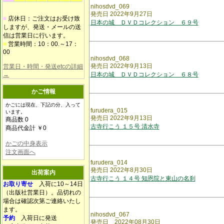
nihosdvd_069
発売日 2022年9月27日
■
店休日：ご注文はお受け致
日本の城 ＤＶＤコレクション ６９号
しますが、発送・メールの送
信は営業日に行います。
■
営業時間：10：00.～17：
00
nihosdvd_068
発売日 2022年9月13日
営業日・時間・発送etcの詳細
→
日本の城 ＤＶＤコレクション ６８号
かご情報
かごには現在、下記の分、入って
furudera_015
います。
発売日 2022年9月13日
商品数 0
古寺行こう １５号 清水寺
商品代金計 ￥0
かごの中身表示
注文画面へ
furudera_014
発売日 2022年8月30日
出荷案内
古寺行こう １４号 知恩院と東山の名刹
お取り寄せ
入荷に10～14日
（出版社営業日）。品切れの
場合は確認次第ご連絡いたし
ます。
nihosdvd_067
予約
入荷日に発送
発売日 2022年08月30日