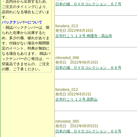
・店内分から出荷するため、
日本の城 ＤＶＤコレクション ６７号
ご注文のタイミングにより、
品切れになる場合もございま
す。
バックナンバーについて
furudera_013
・雑誌バックナンバーは、限
発売日 2022年8月16日
られた在庫から出庫するた
古寺行こう １３号 神護寺・高山寺
め、多少の傷、破れがありま
す。付録がない場合や期間限
定のイベント、特典が無効に
なる場合もあります。 雑誌バ
nihosdvd_066
ックナンバーのご発注は、一
発売日 2022年08月16日
切返品できませんの、ご注文
日本の城 ＤＶＤコレクション ６６号
の際、ご了承ください。
furudera_012
発売日 2022年8月2日
古寺行こう １２号 高野山
nihosdvd_065
発売日 2022年08月02日
日本の城 ＤＶＤコレクション ６５号