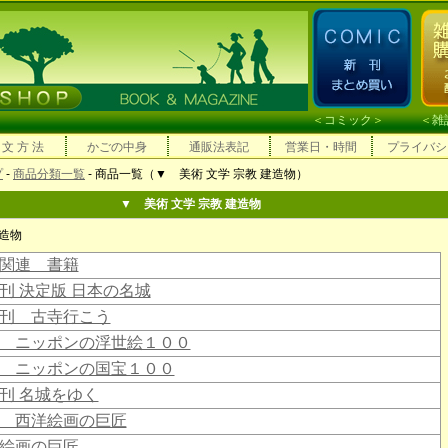
＜
コミック
＞ ＜
雑
 文 方 法
かごの中身
通販法表記
営業日・時間
プライバシ
プ
-
商品分類一覧
- 商品一覧（▼ 美術 文学 宗教 建造物）
▼ 美術 文学 宗教 建造物
建造物
関連 書籍
刊 決定版 日本の名城
刊 古寺行こう
 ニッポンの浮世絵１００
 ニッポンの国宝１００
刊 名城をゆく
 西洋絵画の巨匠
絵画の巨匠