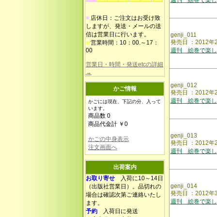
週刊 絵巻で楽し
■
店休日：ご注文はお受け致
しますが、発送・メールの送
信は営業日に行います。
genji_011
発売日 ：2012
■
営業時間：10：00.～17：
00
週刊 絵巻で楽し
営業日・時間・発送etcの詳細
→
genji_012
かご情報
発売日 ：2012
週刊 絵巻で楽し
かごには現在、下記の分、入って
います。
商品数 0
商品代金計 ￥0
genji_013
かごの中身表示
発売日 ：2012
注文画面へ
週刊 絵巻で楽し
出荷案内
お取り寄せ
入荷に10～14日
genji_014
（出版社営業日）。品切れの
発売日 ：2012
場合は確認次第ご連絡いたし
週刊 絵巻で楽し
ます。
予約
入荷日に発送