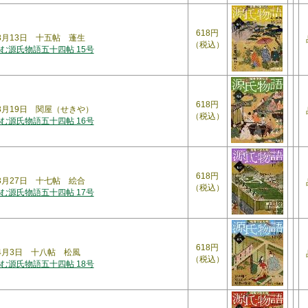
618円
年3月13日 十五帖 蓬生
（税込）
む源氏物語五十四帖 15号
618円
年3月19日 関屋（せきや）
（税込）
む源氏物語五十四帖 16号
618円
年3月27日 十七帖 絵合
（税込）
む源氏物語五十四帖 17号
618円
年4月3日 十八帖 松風
（税込）
む源氏物語五十四帖 18号