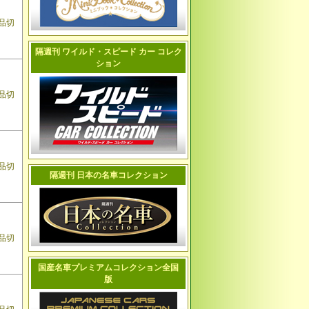
品切
隔週刊 ワイルド・スピード カー コレク
ション
品切
品切
隔週刊 日本の名車コレクション
品切
国産名車プレミアムコレクション全国
版