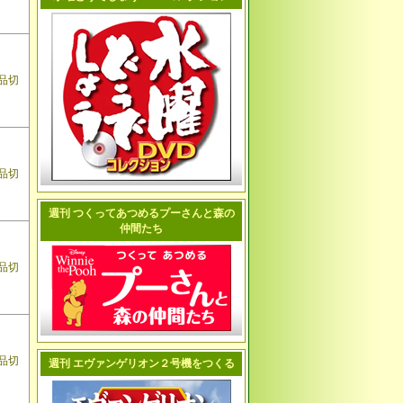
品切
品切
週刊 つくってあつめるプーさんと森の
仲間たち
品切
品切
週刊 エヴァンゲリオン２号機をつくる