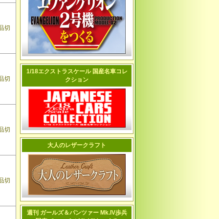
品切
1/18エクストラスケール 国産名車コレ
品切
クション
品切
大人のレザークラフト
品切
週刊 ガールズ＆パンツァー Mk.IV歩兵