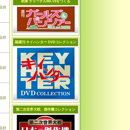
戦車 チャーチルMk.VIIをつくる
品切
品切
隔週刊 キイハンター DVDコレクション
品切
品切
第二次世界大戦 傑作機コレクション
品切