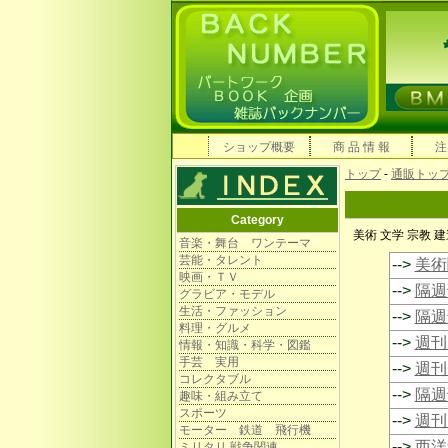
ショップ概要
商 品 情 報
注
トップ
-
通販トッ
Category
美術 文学 宗教 
音楽・舞台 ワンテーマ
芸能・タレント
-->
美術
映画・ＴＶ
-->
隔週
グラビア・モデル
生活・ファッション
-->
隔週
料理・グルメ
-->
週刊
情報・知識・科学・図鑑
手芸 実用
-->
週刊
コレクタブル
-->
隔週
趣味・組み立て
スポーツ
-->
週刊
モーター 鉄道 飛行機
-->
西洋
ミリタリ 戦争関連