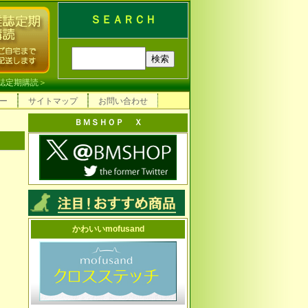
ＳＥＡＲＣＨ
誌定期購読
＞
ー
サイトマップ
お問い合わせ
ＢＭＳＨＯＰ Ｘ
かわいいmofusand