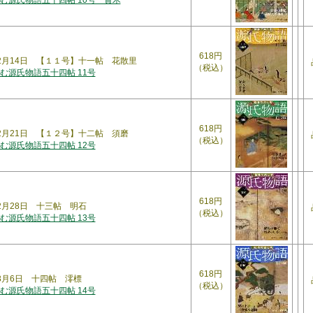
む源氏物語五十四帖 10号 賢木
618円
年2月14日 【１１号】十一帖 花散里
（税込）
む源氏物語五十四帖 11号
618円
年2月21日 【１２号】十二帖 須磨
（税込）
む源氏物語五十四帖 12号
618円
年2月28日 十三帖 明石
（税込）
む源氏物語五十四帖 13号
618円
年3月6日 十四帖 澪標
（税込）
む源氏物語五十四帖 14号