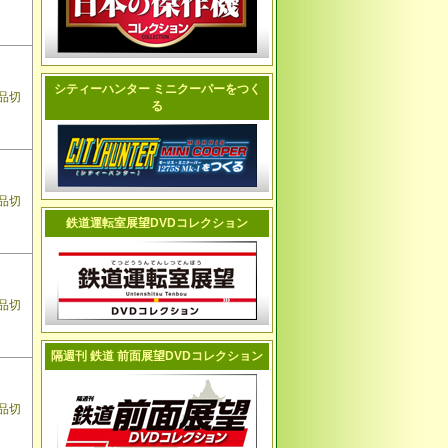
シティーハンター ミニクーパーをつく
品切
る
品切
鉄道運転室展望DVDコレクション
品切
隔週刊 鉄道 前面展望DVDコレクション
品切