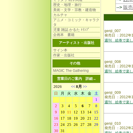
歴史・地理・旅行
-->
販売
美術・文学・宗教・建造物
カルチャ
アニメ・コミック・キャラク
タ
児童 雑誌 かるた ﾄﾗﾝﾌﾟ
genji_007
企画本 書籍
発売日 ：2012
週刊 絵巻で楽し
アーティスト・出版社
サイン本
作家・出版社
genji_008
その他
発売日 ：2012
MAGIC The Gathering
週刊 絵巻で楽し
営業日のご案内
詳細→
genji_009
発売日 ：2012
週刊 絵巻で楽し
genji_010
発売日 ：2012