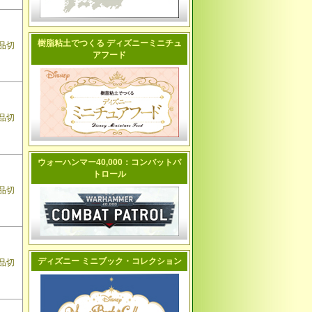
樹脂粘土でつくる ディズニーミニチュ
品切
アフード
品切
ウォーハンマー40,000：コンバットパ
トロール
品切
ディズニー ミニブック・コレクション
品切