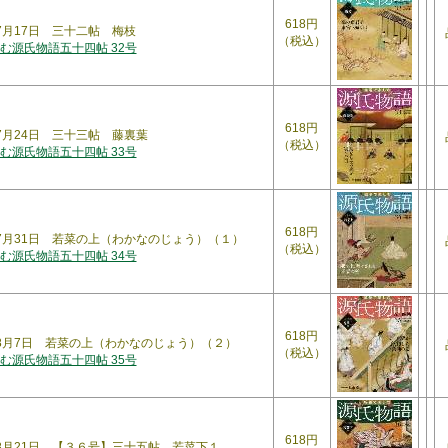
618円
年7月17日 三十二帖 梅枝
（税込）
む源氏物語五十四帖 32号
618円
年7月24日 三十三帖 藤裏葉
（税込）
む源氏物語五十四帖 33号
618円
年7月31日 若菜の上（わかなのじょう）（１）
（税込）
む源氏物語五十四帖 34号
618円
2年8月7日 若菜の上（わかなのじょう）（２）
（税込）
む源氏物語五十四帖 35号
618円
年8月21日 【３６号】三十五帖 若菜下１