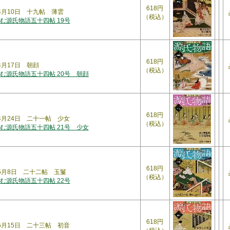
618円
年4月10日 十九帖 薄雲
（税込）
む源氏物語五十四帖 19号
618円
4月17日 朝顔
（税込）
む源氏物語五十四帖 20号 朝顔
618円
年4月24日 二十一帖 少女
（税込）
む源氏物語五十四帖 21号 少女
618円
年5月8日 二十二帖 玉鬘
（税込）
む源氏物語五十四帖 22号
618円
年5月15日 二十三帖 初音