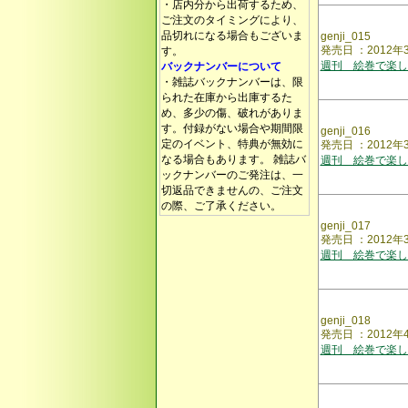
・店内分から出荷するため、
ご注文のタイミングにより、
品切れになる場合もございま
genji_015
発売日 ：2012
す。
週刊 絵巻で楽し
バックナンバーについて
・雑誌バックナンバーは、限
られた在庫から出庫するた
め、多少の傷、破れがありま
す。付録がない場合や期間限
genji_016
定のイベント、特典が無効に
発売日 ：2012
なる場合もあります。 雑誌バ
週刊 絵巻で楽し
ックナンバーのご発注は、一
切返品できませんの、ご注文
の際、ご了承ください。
genji_017
発売日 ：2012
週刊 絵巻で楽し
genji_018
発売日 ：2012
週刊 絵巻で楽し