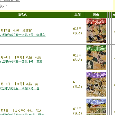
終了
商品名
単価
画像
618円
年1月17日 七帖 紅葉賀
（税込）
む源氏物語五十四帖 7号 紅葉賀
618円
年1月24日 【８号】八帖 花宴
（税込）
む源氏物語五十四帖 8号 花宴
618円
年1月31日 【９号】九帖 葵
（税込）
む源氏物語五十四帖 9号 葵
618円
年2月7日 【１０号】十帖 賢木
（税込）