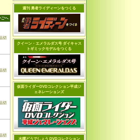
週刊 勇者ライディーンをつくる
かごへ
品切
クイーン・エメラルダス号 ダイキャス
トギミックモデルをつくる
品切
仮面ライダーDVDコレクション平成ジ
ェネレーションズ
品切
品切
水曜どうでしょう DVDコレクション