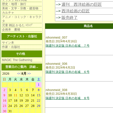
歴史・地理・旅行
-->
週刊 西洋絵画の巨匠
美術・文学・宗教・建造物
-->
西洋絵画の巨匠
カルチャ
アニメ・コミック・キャラク
-->
販売終了
タ
児童 雑誌 かるた ﾄﾗﾝﾌﾟ
商品名
企画本 書籍
アーティスト・出版社
nihonmeid_007
発売日 2024年4月16日
サイン本
隔週刊 決定版 日本の名城 ７号
作家・出版社
その他
MAGIC The Gathering
nihonmeid_006
営業日のご案内
詳細→
発売日 2024年4月2日
隔週刊 決定版 日本の名城 ６号
nihonmeid_008
発売日 2024年4月30日
隔週刊 決定版 日本の名城 ８号