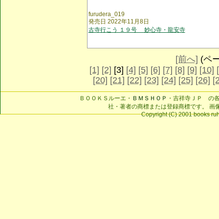
furudera_019
発売日 2022年11月8日
古寺行こう １９号 妙心寺・龍安寺
[前へ]
(ページ
[1]
[2]
[3]
[4]
[5]
[6]
[7]
[8]
[9]
[10]
[20]
[21]
[22]
[23]
[24]
[25]
[26]
[
ＢＯＯＫＳルーエ・
ＢＭＳＨＯＰ
・吉祥寺ＪＰ の
社・著者の商標または登録商標です。 画
Copyright (C) 2001 books ruhe