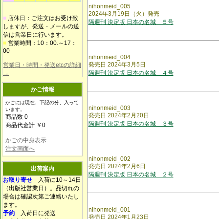
nihonmeid_005
2024年3月19日（火）発売
■
店休日：ご注文はお受け致
隔週刊 決定版 日本の名城 ５号
しますが、発送・メールの送
信は営業日に行います。
■
営業時間：10：00.～17：
00
nihonmeid_004
発売日 2024年3月5日
営業日・時間・発送etcの詳細
→
隔週刊 決定版 日本の名城 ４号
かご情報
かごには現在、下記の分、入って
nihonmeid_003
います。
発売日 2024年2月20日
商品数 0
隔週刊 決定版 日本の名城 ３号
商品代金計 ￥0
かごの中身表示
注文画面へ
nihonmeid_002
発売日 2024年2月6日
出荷案内
隔週刊 決定版 日本の名城 ２号
お取り寄せ
入荷に10～14日
（出版社営業日）。品切れの
場合は確認次第ご連絡いたし
ます。
nihonmeid_001
予約
入荷日に発送
発売日 2024年1月23日