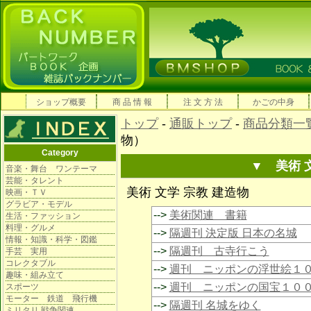
ショップ概要
商 品 情 報
注 文 方 法
かごの中身
トップ
-
通販トップ
-
商品分類一
物）
Category
▼ 美術 
音楽・舞台 ワンテーマ
芸能・タレント
美術 文学 宗教 建造物
映画・ＴＶ
グラビア・モデル
-->
美術関連 書籍
生活・ファッション
料理・グルメ
-->
隔週刊 決定版 日本の名城
情報・知識・科学・図鑑
-->
隔週刊 古寺行こう
手芸 実用
コレクタブル
-->
週刊 ニッポンの浮世絵１
趣味・組み立て
-->
週刊 ニッポンの国宝１０
スポーツ
モーター 鉄道 飛行機
-->
隔週刊 名城をゆく
ミリタリ 戦争関連