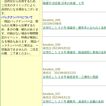
・店内分から出荷するため、
隔週刊 決定版 日本の名城 １号
ご注文のタイミングにより、
品切れになる場合もございま
す。
バックナンバーについて
furudera_040
・雑誌バックナンバーは、限
2023/9/19発売
られた在庫から出庫するた
古寺行こう ４０号 瑞巌寺・勝常寺とみちのく名
め、多少の傷、破れがありま
す。付録がない場合や期間限
定のイベント、特典が無効に
なる場合もあります。 雑誌バ
furudera_039
ックナンバーのご発注は、一
発売日 2023年9月5日
切返品できませんの、ご注文
古寺行こう ３９号 横蔵寺・願成就院と東海の名
の際、ご了承ください。
furudera_038
発売日 2023年08月22日
古寺行こう ３８号 観世音寺・三佛寺と西国
furudera_037
発売日 2023年8月1日
古寺行こう ３７号 圓教寺・道成寺と近畿の名刹