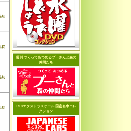
品切
品切
週刊 つくってあつめるプーさんと森の
仲間たち
品切
1/18エクストラスケール 国産名車コレ
品切
クション