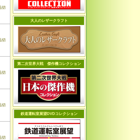
品切
大人のレザークラフト
品切
第二次世界大戦 傑作機コレクション
品切
品切
鉄道運転室展望DVDコレクション
品切