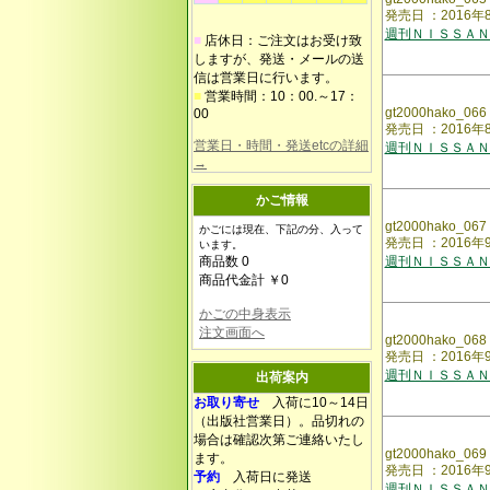
発売日 ：2016年
週刊ＮＩＳＳＡＮ
■
店休日：ご注文はお受け致
しますが、発送・メールの送
信は営業日に行います。
■
営業時間：10：00.～17：
gt2000hako_066
00
発売日 ：2016年
営業日・時間・発送etcの詳細
週刊ＮＩＳＳＡＮ
→
かご情報
gt2000hako_067
かごには現在、下記の分、入って
発売日 ：2016年
います。
商品数 0
週刊ＮＩＳＳＡＮ
商品代金計 ￥0
かごの中身表示
注文画面へ
gt2000hako_068
発売日 ：2016年
週刊ＮＩＳＳＡＮ
出荷案内
お取り寄せ
入荷に10～14日
（出版社営業日）。品切れの
場合は確認次第ご連絡いたし
gt2000hako_069
ます。
発売日 ：2016年
予約
入荷日に発送
週刊ＮＩＳＳＡＮ