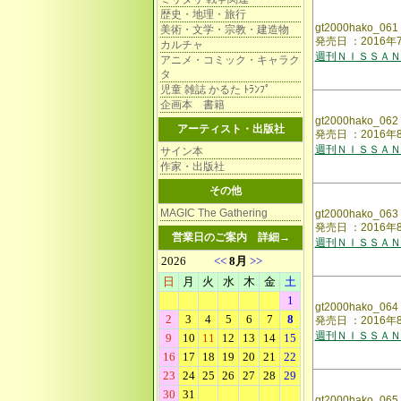
歴史・地理・旅行
gt2000hako_061
美術・文学・宗教・建造物
発売日 ：2016年
カルチャ
週刊ＮＩＳＳＡＮ
アニメ・コミック・キャラク
タ
児童 雑誌 かるた ﾄﾗﾝﾌﾟ
企画本 書籍
gt2000hako_062
アーティスト・出版社
発売日 ：2016年
週刊ＮＩＳＳＡＮ
サイン本
作家・出版社
その他
MAGIC The Gathering
gt2000hako_063
発売日 ：2016年
営業日のご案内
詳細→
週刊ＮＩＳＳＡＮ
gt2000hako_064
発売日 ：2016年
週刊ＮＩＳＳＡＮ
gt2000hako_065