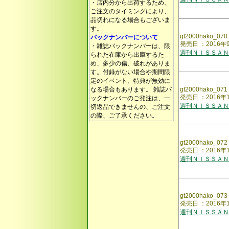
・店内分から出荷するため、
ご注文のタイミングにより、
品切れになる場合もございま
す。
gt2000hako_070
バックナンバーについて
発売日 ：2016年
・雑誌バックナンバーは、限
週刊ＮＩＳＳＡＮ
られた在庫から出庫するた
め、多少の傷、破れがありま
す。付録がない場合や期間限
定のイベント、特典が無効に
なる場合もあります。 雑誌バ
gt2000hako_071
発売日 ：2016年
ックナンバーのご発注は、一
週刊ＮＩＳＳＡＮ
切返品できませんの、ご注文
の際、ご了承ください。
gt2000hako_072
発売日 ：2016年
週刊ＮＩＳＳＡＮ
gt2000hako_073
発売日 ：2016年
週刊ＮＩＳＳＡＮ