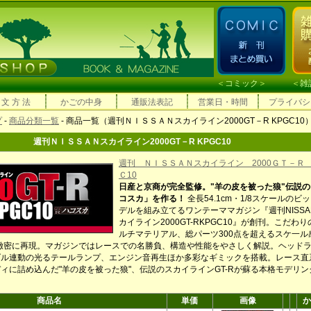
＜
コミック
＞ ＜
雑
 文 方 法
かごの中身
通販法表記
営業日・時間
プライバシ
プ
-
商品分類一覧
- 商品一覧（週刊ＮＩＳＳＡＮスカイライン2000GT－R KPGC10
週刊ＮＩＳＳＡＮスカイライン2000GT－R KPGC10
週刊 ＮＩＳＳＡＮスカイライン 2000ＧＴ－Ｒ 
Ｃ10
日産と京商が完全監修。"羊の皮を被った狼"伝説の
コスカ」を作る！
全長54.1cm・1/8スケールのビ
デルを組み立てるワンテーママガジン『週刊NISSA
カイライン2000GT-RKPGC10』が創刊。こだわり
ルチマテリアル、総パーツ300点を超えるスケ一ル
で緻密に再現。マガジンではレースでの名勝負、構造や性能をやさしく解説。ヘッド
ダル連動の光るテールランプ、エンジン音再生ほか多彩なギミックを搭載。レース直
ィに詰め込んだ"羊の皮を被った狼"、伝説のスカイラインGT-Rが蘇る本格モデリン
商品名
単価
画像
か