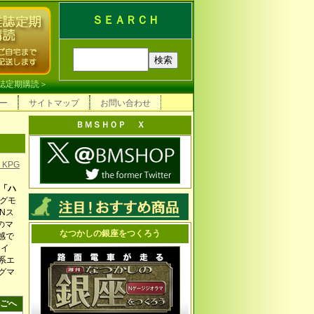
ＳＥＡＲＣＨ
誌定期購読
＞
ー
サイトマップ
お問い合わせ
）
ＢＭＳＨＯＰ Ｘ
KPG
「ハ
ッグモ
Nス
のマ
なつかしの銀座をつくろう
感で
ライ
系エ
グマ
ごへ