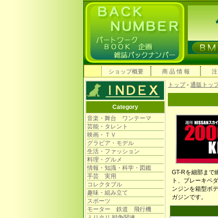
ショップ概要
商 品 情 報
注
トップ
-
通販トッ
Category
音楽・舞台 ワンテーマ
芸能・タレント
映画・ＴＶ
グラビア・モデル
生活・ファッション
料理・グルメ
情報・知識・科学・図鑑
GT-Rを細部ま
手芸 実用
ト、ブレーキペ
コレクタブル
ンジンを箱型ボデ
趣味・組み立て
ガジンです。
スポーツ
モーター 鉄道 飛行機
ミリタリ 戦争関連