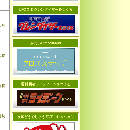
UFOロボ グレンダイザーをつくる
品切
かわいいmofusand
品切
週刊 勇者ライディーンをつくる
品切
品切
水曜どうでしょう DVDコレクション