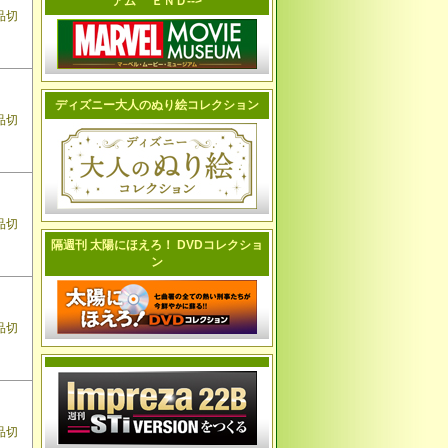
アム ＥＮＤ-->
品切
ディズニー大人のぬり絵コレクション
品切
品切
隔週刊 太陽にほえろ！ DVDコレクショ
ン
品切
品切