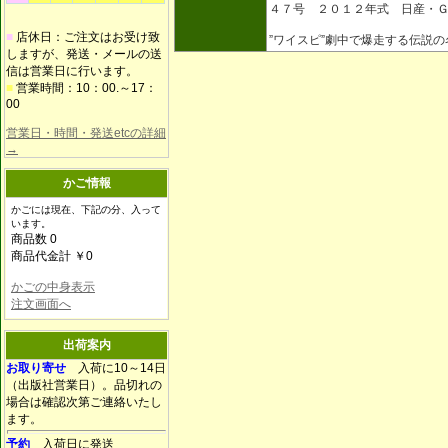
４７号 ２０１２年式 日産・
■
店休日：ご注文はお受け致
”ワイスピ”劇中で爆走する伝説
しますが、発送・メールの送
信は営業日に行います。
■
営業時間：10：00.～17：
00
営業日・時間・発送etcの詳細
→
かご情報
かごには現在、下記の分、入って
います。
商品数 0
商品代金計 ￥0
かごの中身表示
注文画面へ
出荷案内
お取り寄せ
入荷に10～14日
（出版社営業日）。品切れの
場合は確認次第ご連絡いたし
ます。
予約
入荷日に発送