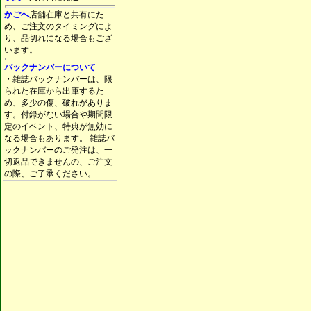
かごへ
店舗在庫と共有にた
め、ご注文のタイミングによ
り、品切れになる場合もござ
います。
バックナンバーについて
・雑誌バックナンバーは、限
られた在庫から出庫するた
め、多少の傷、破れがありま
す。付録がない場合や期間限
定のイベント、特典が無効に
なる場合もあります。 雑誌バ
ックナンバーのご発注は、一
切返品できませんの、ご注文
の際、ご了承ください。