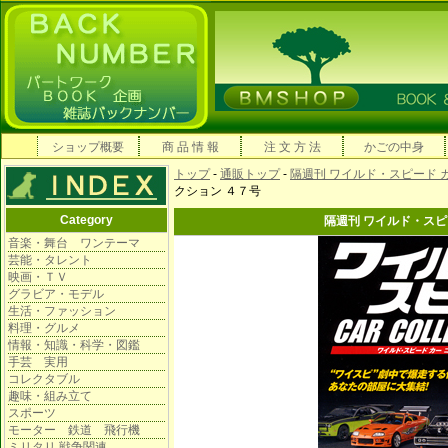
ショップ概要
商 品 情 報
注 文 方 法
かごの中身
トップ
-
通販トップ
-
隔週刊 ワイルド・スピード 
クション ４７号
Category
隔週刊 ワイルド・スピ
音楽・舞台 ワンテーマ
芸能・タレント
映画・ＴＶ
グラビア・モデル
生活・ファッション
料理・グルメ
情報・知識・科学・図鑑
手芸 実用
コレクタブル
趣味・組み立て
スポーツ
モーター 鉄道 飛行機
ミリタリ 戦争関連