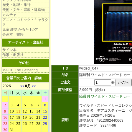
歴史・地理・旅行
美術・文学・宗教・建造物
カルチャ
アニメ・コミック・キャラク
タ
児童 雑誌 かるた ﾄﾗﾝﾌﾟ
企画本 書籍
アーティスト・出版社
サイン本
作家・出版社
その他
ＩＤ
wildscl_047
MAGIC The Gathering
品名
隔週刊 ワイルド・スピード カー
営業日のご案内
詳細→
ご注文
冊
商品価格
2,999円 （税込）
隔週刊 ワイルド・スピード カー
ワイルド・スピードカーコレク
出版社名 デアゴスティーニ・
発売日 2026年5月26日
説明
雑誌JAN 4912382440663
雑誌コード 38244-06