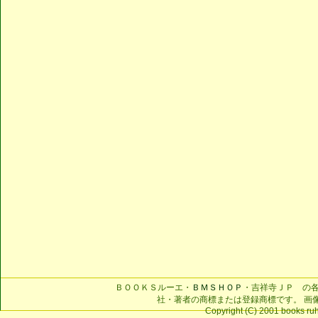
ＢＯＯＫＳルーエ・
ＢＭＳＨＯＰ
・吉祥寺ＪＰ の
社・著者の商標または登録商標です。 画
Copyright (C) 2001 books ruhe