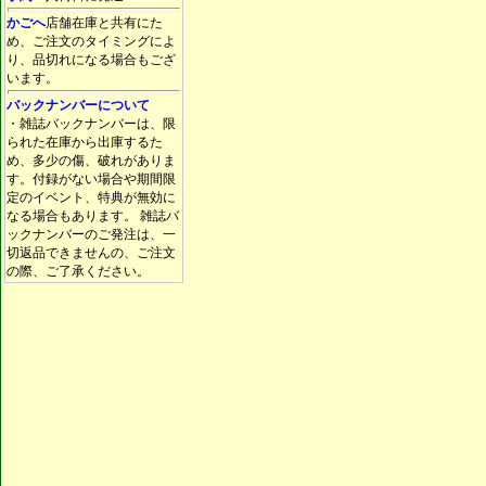
かごへ
店舗在庫と共有にた
め、ご注文のタイミングによ
り、品切れになる場合もござ
います。
バックナンバーについて
・雑誌バックナンバーは、限
られた在庫から出庫するた
め、多少の傷、破れがありま
す。付録がない場合や期間限
定のイベント、特典が無効に
なる場合もあります。 雑誌バ
ックナンバーのご発注は、一
切返品できませんの、ご注文
の際、ご了承ください。