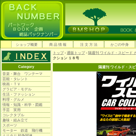
ショップ概要
商 品 情 報
注 文 方 法
かごの中身
トップ
-
通販トップ
-
隔週刊 ワイルド・スピード 
クション １８号
Category
隔週刊 ワイルド・スピ
音楽・舞台 ワンテーマ
芸能・タレント
映画・ＴＶ
グラビア・モデル
生活・ファッション
料理・グルメ
情報・知識・科学・図鑑
手芸 実用
コレクタブル
趣味・組み立て
スポーツ
モーター 鉄道 飛行機
ミリタリ 戦争関連