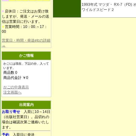
1993年式 マツダ・ RX-7（FD)
ワイルドスピード２
■
店休日：ご注文はお受け致
しますが、発送・メールの送
信は営業日に行います。
■
営業時間：10：00.～17：
00
営業日・時間・発送etcの詳細
→
かご情報
かごには現在、下記の分、入って
います。
商品数 0
商品代金計 ￥0
かごの中身表示
注文画面へ
出荷案内
お取り寄せ
入荷に10～14日
（出版社営業日）。品切れの
場合は確認次第ご連絡いたし
ます。
予約
入荷日に発送