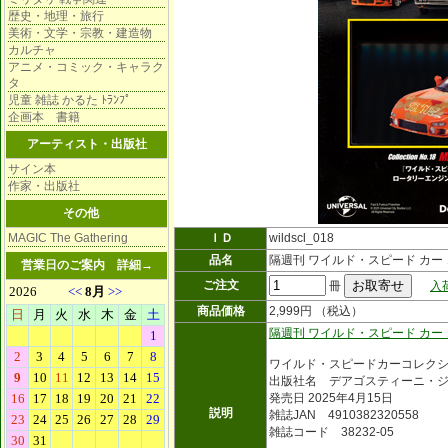
歴史・地理・旅行
美術・文学・宗教・建造物
カルチャ
アニメ・コミック・キャラク
タ
児童 雑誌 かるた ﾄﾗﾝﾌﾟ
企画本 書籍
アーティスト・出版社
サイン本
作家・出版社
その他
MAGIC The Gathering
ＩＤ
wildscl_018
品名
隔週刊 ワイルド・スピード カー
営業日のご案内
詳細→
ご注文
冊
入
商品価格
2,999円 （税込）
隔週刊 ワイルド・スピード カー
ワイルド・スピードカーコレク
出版社名 デアゴスティーニ・
発売日 2025年4月15日
説明
雑誌JAN 4910382320558
雑誌コード 38232-05