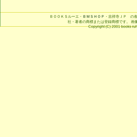
ＢＯＯＫＳルーエ・
ＢＭＳＨＯＰ
・吉祥寺ＪＰ の
社・著者の商標または登録商標です。 画
Copyright (C) 2001 books ruhe