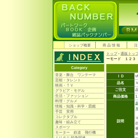
ショップ概要
商 品 情 報
注
トップ
-
通販トッ
ーモード １２３
Category
音楽・舞台 ワンテーマ
ＩＤ
v
芸能・タレント
品名
映画・ＴＶ
ご注文
グラビア・モデル
生活・ファッション
商品価格
1
料理・グルメ
情報・知識・科学・図鑑
手芸 実用
コレクタブル
説明
趣味・組み立て
スポーツ
発
モーター 鉄道 飛行機
雑
ミリタリ 戦争関連