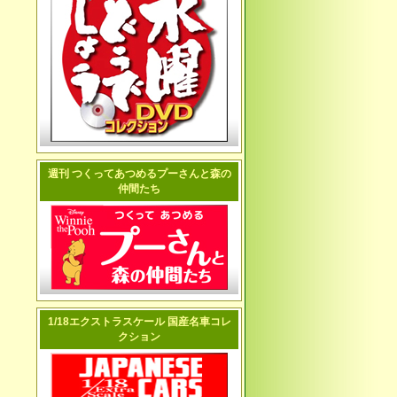
週刊 つくってあつめるプーさんと森の
仲間たち
1/18エクストラスケール 国産名車コレ
クション