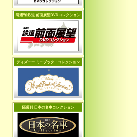
隔週刊 鉄道 前面展望DVDコレクション
ディズニー ミニブック・コレクション
隔週刊 日本の名車コレクション