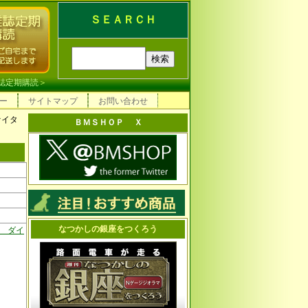
ＳＥＡＲＣＨ
誌定期購読
＞
ー
サイトマップ
お問い合わせ
ァイタ
ＢＭＳＨＯＰ Ｘ
なつかしの銀座をつくろう
 ダイ