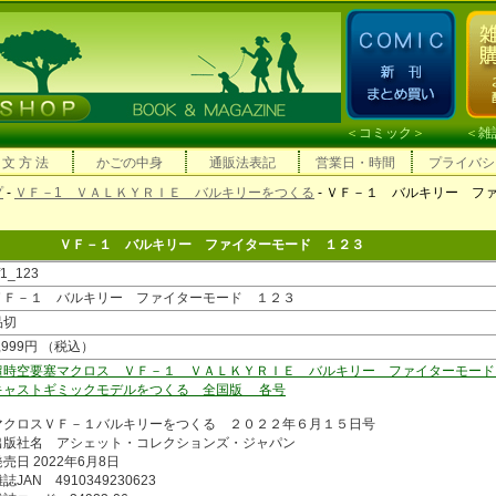
＜
コミック
＞ ＜
雑
 文 方 法
かごの中身
通販法表記
営業日・時間
プライバシ
プ
-
ＶＦ－1 ＶＡＬＫＹＲＩＥ バルキリーをつくる
- ＶＦ－１ バルキリー フ
ＶＦ－１ バルキリー ファイターモード １２３
f1_123
ＶＦ－１ バルキリー ファイターモード １２３
品切
,999円 （税込）
超時空要塞マクロス ＶＦ－１ ＶＡＬＫＹＲＩＥ バルキリー ファイターモード
キャストギミックモデルをつくる 全国版 各号
マクロスＶＦ－１バルキリーをつくる ２０２２年６月１５日号
出版社名 アシェット・コレクションズ・ジャパン
売日 2022年6月8日
誌JAN 4910349230623