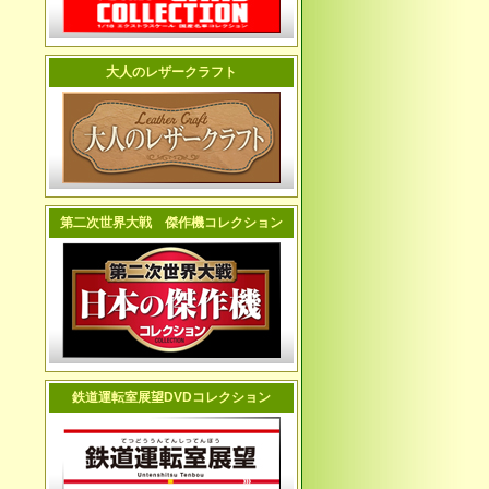
大人のレザークラフト
第二次世界大戦 傑作機コレクション
鉄道運転室展望DVDコレクション