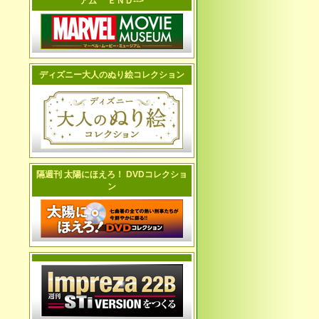
アム ＥＮＤ-->
ディズニー大人のぬり絵コレクション
隔週刊 太陽にほえろ！ DVDコレクショ
ン