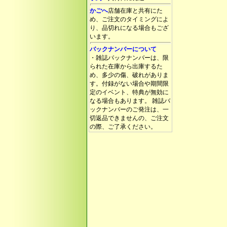
かごへ
店舗在庫と共有にた
め、ご注文のタイミングによ
り、品切れになる場合もござ
います。
バックナンバーについて
・雑誌バックナンバーは、限
られた在庫から出庫するた
め、多少の傷、破れがありま
す。付録がない場合や期間限
定のイベント、特典が無効に
なる場合もあります。 雑誌バ
ックナンバーのご発注は、一
切返品できませんの、ご注文
の際、ご了承ください。