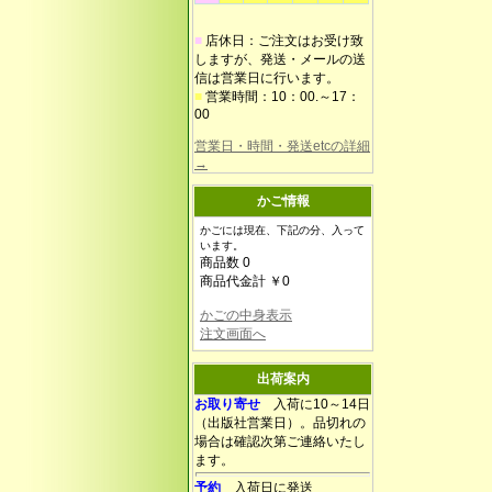
■
店休日：ご注文はお受け致
しますが、発送・メールの送
信は営業日に行います。
■
営業時間：10：00.～17：
00
営業日・時間・発送etcの詳細
→
かご情報
かごには現在、下記の分、入って
います。
商品数 0
商品代金計 ￥0
かごの中身表示
注文画面へ
出荷案内
お取り寄せ
入荷に10～14日
（出版社営業日）。品切れの
場合は確認次第ご連絡いたし
ます。
予約
入荷日に発送