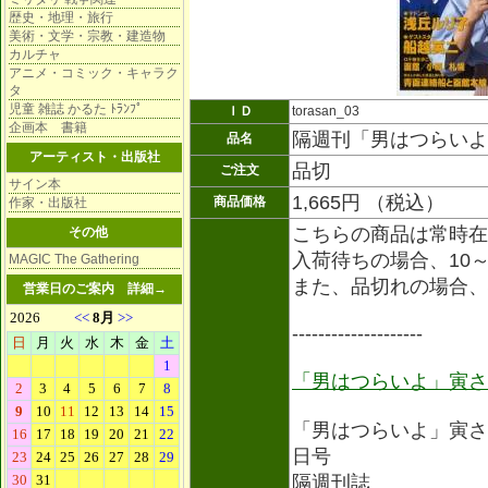
歴史・地理・旅行
美術・文学・宗教・建造物
カルチャ
アニメ・コミック・キャラク
タ
児童 雑誌 かるた ﾄﾗﾝﾌﾟ
ＩＤ
torasan_03
企画本 書籍
隔週刊「男はつらいよ
品名
アーティスト・出版社
品切
ご注文
サイン本
1,665円 （税込）
商品価格
作家・出版社
こちらの商品は常時在
その他
入荷待ちの場合、10
MAGIC The Gathering
また、品切れの場合、
営業日のご案内
詳細→
--------------------
「男はつらいよ」寅さ
「男はつらいよ」寅さ
日号
隔週刊誌