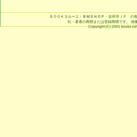
ＢＯＯＫＳルーエ・
ＢＭＳＨＯＰ
・吉祥寺ＪＰ の
社・著者の商標または登録商標です。 画
Copyright (C) 2001 books ruhe