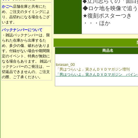
◆立川志らくの「面白
かごへ
店舗在庫と共有にた
◆ロケ地を映像で追う
め、ご注文のタイミングによ
★復刻ポスターつき
り、品切れになる場合もござ
います。
・・・ほか
バックナンバーについて
・雑誌バックナンバーは、限
られた在庫から出庫するた
め、多少の傷、破れがありま
商品名
す。付録がない場合や期間限
定のイベント、特典が無効に
なる場合もあります。 雑誌バ
torasan_00
ックナンバーのご発注は、一
「男はつらいよ」寅さんＤＶＤマガジン増刊
切返品できませんの、ご注文
「男はつらいよ」寅さんＤＶＤマガジン バイン
の際、ご了承ください。