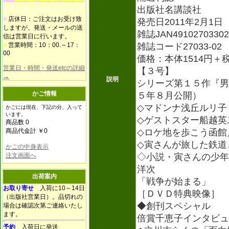
出版社名講談社
■
店休日：ご注文はお受け致
発売日2011年2月1日
しますが、発送・メールの送
雑誌JAN49102703302
信は営業日に行います。
■
営業時間：10：00.～17：
雑誌コード27033-02
00
価格：本体1514円＋
営業日・時間・発送etcの詳細
【３号】
→
説明
シリーズ第１５作『男
かご情報
５年８月公開）
◇マドンナ浅丘ルリ子
かごには現在、下記の分、入って
います。
◇ゲストスター船越英
商品数 0
商品代金計 ￥0
◇ロケ地を歩こう函館
◇寅さんが旅した鉄道
かごの中身表示
注文画面へ
◇小説・寅さんの少年
洋次
出荷案内
「戦争が始まる」
お取り寄せ
入荷に10～14日
［ＤＶＤ特典映像］
（出版社営業日）。品切れの
◆創刊スペシャル
場合は確認次第ご連絡いたし
ます。
倍賞千恵子インタビュ
予約
入荷日に発送