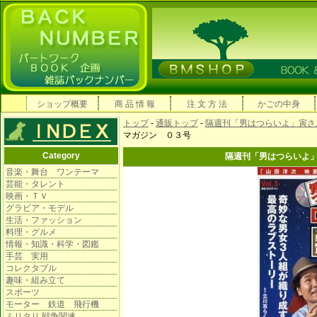
ショップ概要
商 品 情 報
注 文 方 法
かごの中身
トップ
-
通販トップ
-
隔週刊「男はつらいよ」寅さ
マガジン ０３号
Category
隔週刊「男はつらいよ
音楽・舞台 ワンテーマ
芸能・タレント
映画・ＴＶ
グラビア・モデル
生活・ファッション
料理・グルメ
情報・知識・科学・図鑑
手芸 実用
コレクタブル
趣味・組み立て
スポーツ
モーター 鉄道 飛行機
ミリタリ 戦争関連