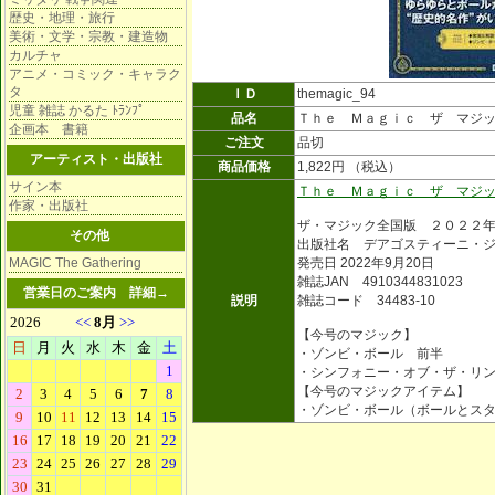
歴史・地理・旅行
美術・文学・宗教・建造物
カルチャ
アニメ・コミック・キャラク
タ
ＩＤ
themagic_94
児童 雑誌 かるた ﾄﾗﾝﾌﾟ
品名
Ｔｈｅ Ｍａｇｉｃ ザ マジ
企画本 書籍
ご注文
品切
アーティスト・出版社
商品価格
1,822円 （税込）
サイン本
Ｔｈｅ Ｍａｇｉｃ ザ マジ
作家・出版社
ザ・マジック全国版 ２０２２
その他
出版社名 デアゴスティーニ・
MAGIC The Gathering
発売日 2022年9月20日
雑誌JAN 4910344831023
営業日のご案内
詳細→
説明
雑誌コード 34483-10
【今号のマジック】
・ゾンビ・ボール 前半
・シンフォニー・オブ・ザ・リ
【今号のマジックアイテム】
・ゾンビ・ボール（ボールとス