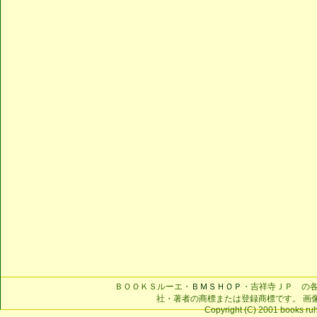
ＢＯＯＫＳルーエ・
ＢＭＳＨＯＰ
・吉祥寺ＪＰ の
社・著者の商標または登録商標です。 画
Copyright (C) 2001 books ruhe