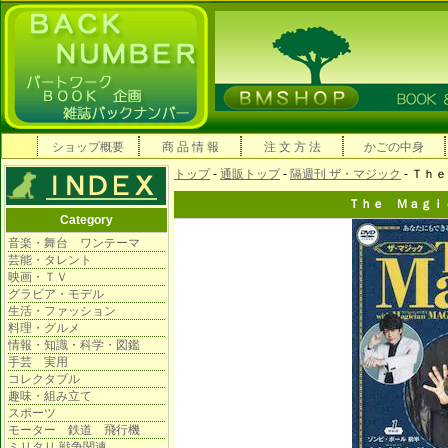
ショップ概要
商 品 情 報
注 文 方 法
かごの中身
トップ
-
通販トップ
-
隔週刊 ザ・マジック
- Ｔｈ
Ｔｈｅ Ｍａｇｉ
Category
音楽・舞台 ワンテーマ
芸能・タレント
映画・ＴＶ
グラビア・モデル
生活・ファッション
料理・グルメ
情報・知識・科学・図鑑
手芸 実用
コレクタブル
趣味・組み立て
スポーツ
モーター 鉄道 飛行機
ミリタリ 戦争関連