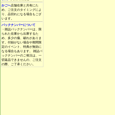
かごへ
店舗在庫と共有にた
め、ご注文のタイミングによ
り、品切れになる場合もござ
います。
バックナンバーについて
・雑誌バックナンバーは、限
られた在庫から出庫するた
め、多少の傷、破れがありま
す。付録がない場合や期間限
定のイベント、特典が無効に
なる場合もあります。 雑誌バ
ックナンバーのご発注は、一
切返品できませんの、ご注文
の際、ご了承ください。