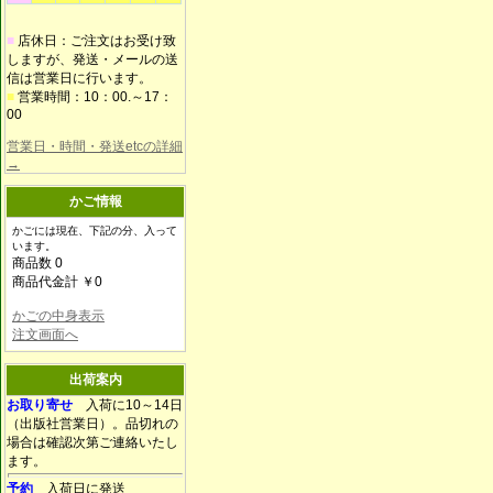
■
店休日：ご注文はお受け致
しますが、発送・メールの送
信は営業日に行います。
■
営業時間：10：00.～17：
00
営業日・時間・発送etcの詳細
→
かご情報
かごには現在、下記の分、入って
います。
商品数 0
商品代金計 ￥0
かごの中身表示
注文画面へ
出荷案内
お取り寄せ
入荷に10～14日
（出版社営業日）。品切れの
場合は確認次第ご連絡いたし
ます。
予約
入荷日に発送