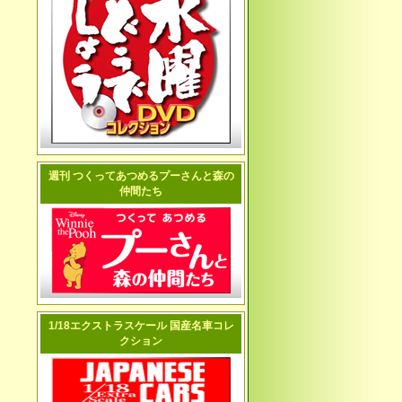
週刊 つくってあつめるプーさんと森の
仲間たち
1/18エクストラスケール 国産名車コレ
クション