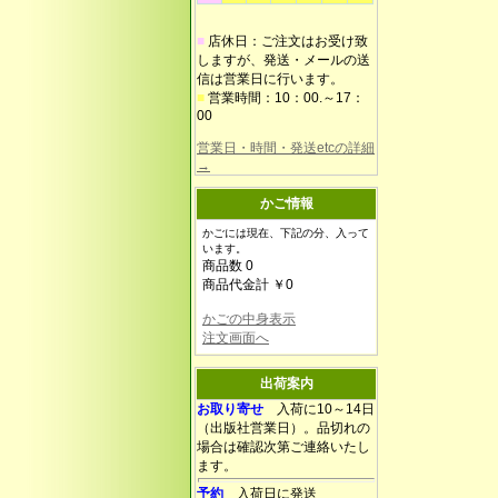
■
店休日：ご注文はお受け致
しますが、発送・メールの送
信は営業日に行います。
■
営業時間：10：00.～17：
00
営業日・時間・発送etcの詳細
→
かご情報
かごには現在、下記の分、入って
います。
商品数 0
商品代金計 ￥0
かごの中身表示
注文画面へ
出荷案内
お取り寄せ
入荷に10～14日
（出版社営業日）。品切れの
場合は確認次第ご連絡いたし
ます。
予約
入荷日に発送