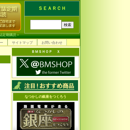
ＳＥＡＲＣＨ
誌定期購読
＞
ー
サイトマップ
お問い合わせ
ＢＭＳＨＯＰ Ｘ
なつかしの銀座をつくろう