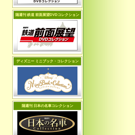
隔週刊 鉄道 前面展望DVDコレクション
ディズニー ミニブック・コレクション
隔週刊 日本の名車コレクション