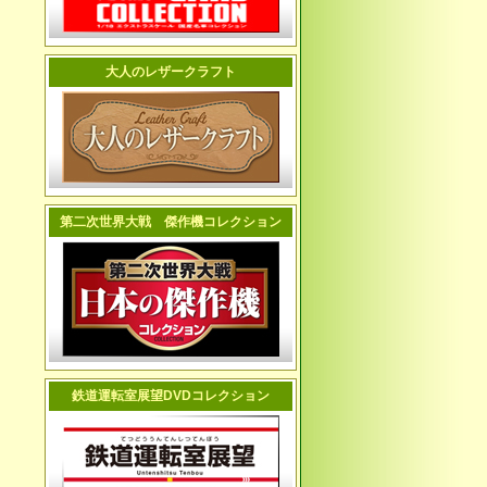
大人のレザークラフト
第二次世界大戦 傑作機コレクション
鉄道運転室展望DVDコレクション