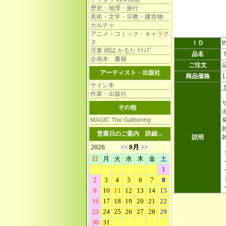
歴史・地理・旅行
美術・文学・宗教・建造物
カルチャ
アニメ・コミック・キャラク
タ
ＩＤ
t
児童 雑誌 かるた ﾄﾗﾝﾌﾟ
品名
企画本 書籍
ご注文
アーティスト・出版社
商品価格
サイン本
作家・出版社
その他
MAGIC The Gathering
雑
営業日のご案内
詳細→
説明