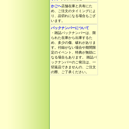
かごへ
店舗在庫と共有にた
め、ご注文のタイミングによ
り、品切れになる場合もござ
います。
バックナンバーについて
・雑誌バックナンバーは、限
られた在庫から出庫するた
め、多少の傷、破れがありま
す。付録がない場合や期間限
定のイベント、特典が無効に
なる場合もあります。 雑誌バ
ックナンバーのご発注は、一
切返品できませんの、ご注文
の際、ご了承ください。