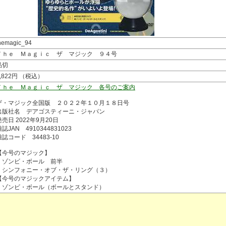
hemagic_94
Ｔｈｅ Ｍａｇｉｃ ザ マジック ９４号
品切
1,822円 （税込）
Ｔｈｅ Ｍａｇｉｃ ザ マジック 各号のご案内
ザ・マジック全国版 ２０２２年１０月１８日号
出版社名 デアゴスティーニ・ジャパン
発売日 2022年9月20日
誌JAN 4910344831023
雑誌コード 34483-10
【今号のマジック】
・ゾンビ・ボール 前半
・シンフォニー・オブ・ザ・リング（３）
【今号のマジックアイテム】
・ゾンビ・ボール（ボールとスタンド）