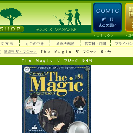
＜
コミック
＞ ＜
雑
 文 方 法
かごの中身
通販法表記
営業日・時間
プライバシ
プ
-
隔週刊 ザ・マジック
- Ｔｈｅ Ｍａｇｉｃ ザ マジック ９４号
Ｔｈｅ Ｍａｇｉｃ ザ マジック ９４号