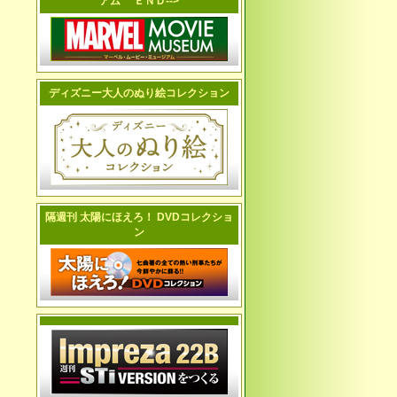
アム ＥＮＤ-->
ディズニー大人のぬり絵コレクション
隔週刊 太陽にほえろ！ DVDコレクショ
ン