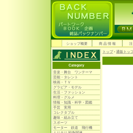
ショップ概要
商 品 情 報
注
トップ
-
通販トッ
Category
音楽・舞台 ワンテーマ
芸能・タレント
映画・ＴＶ
グラビア・モデル
生活・ファッション
料理・グルメ
情報・知識・科学・図鑑
手芸 実用
コレクタブル
趣味・組み立て
スポーツ
モーター 鉄道 飛行機
ミリタリ 戦争関連