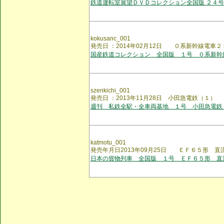
鉄道運転室展望ＤＶＤコレクション全国版 ２４号
kokusanc_001
発売日 ：2014年02月12日 ０系新幹線電車２
国産鉄道コレクション 全国版 １号 ０系新幹
szenkichi_001
発売日 ：2013年11月28日 小田急電鉄（１）
週刊 私鉄全駅・全車両基地 １号 小田急電鉄
katmotu_001
発売年月日2013年09月25日 ＥＦ６５形 直
日本の貨物列車 全国版 １号 ＥＦ６５形 直