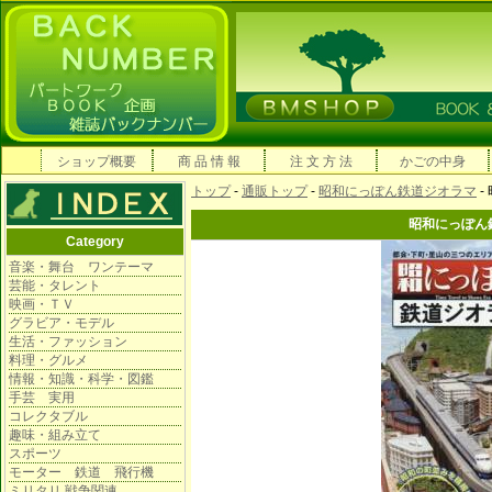
ショップ概要
商 品 情 報
注 文 方 法
かごの中身
トップ
-
通販トップ
-
昭和にっぽん鉄道ジオラマ
-
昭和にっぽん
Category
音楽・舞台 ワンテーマ
芸能・タレント
映画・ＴＶ
グラビア・モデル
生活・ファッション
料理・グルメ
情報・知識・科学・図鑑
手芸 実用
コレクタブル
趣味・組み立て
スポーツ
モーター 鉄道 飛行機
ミリタリ 戦争関連