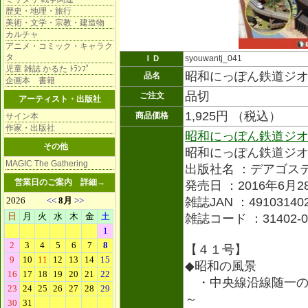
歴史・地理・旅行
美術・文学・宗教・建造物
カルチャ
アニメ・コミック・キャラク
タ
ＩＤ
syouwantj_041
児童 雑誌 かるた ﾄﾗﾝﾌﾟ
昭和にっぽん鉄道ジ
品名
企画本 書籍
品切
ご注文
アーティスト・出版社
1,925円 （税込）
商品価格
サイン本
作家・出版社
昭和にっぽん鉄道ジ
その他
昭和にっぽん鉄道ジ
MAGIC The Gathering
出版社名 ：デアゴス
営業日のご案内
詳細→
発売日 ：2016年6月2
雑誌JAN ：491031402
雑誌コード ：31402-0
【４１号】
◆昭和の風景
・中央線沿線随一の
～