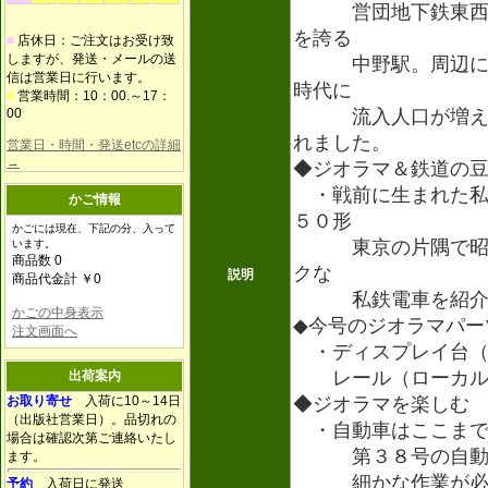
営団地下鉄東西線
を誇る
■
店休日：ご注文はお受け致
しますが、発送・メールの送
中野駅。周辺に木
信は営業日に行います。
時代に
■
営業時間：10：00.～17：
00
流入人口が増え、
れました。
営業日・時間・発送etcの詳細
→
◆ジオラマ＆鉄道の
・戦前に生まれた私
かご情報
５０形
かごには現在、下記の分、入って
東京の片隅で昭和
います。
商品数 0
クな
説明
商品代金計 ￥0
私鉄電車を紹介
かごの中身表示
◆今号のジオラマパー
注文画面へ
・ディスプレイ台（
レール（ローカル
出荷案内
お取り寄せ
入荷に10～14日
◆ジオラマを楽しむ
（出版社営業日）。品切れの
・自動車はここまで
場合は確認次第ご連絡いたし
第３８号の自動車
ます。
細かな作業が必要
予約
入荷日に発送