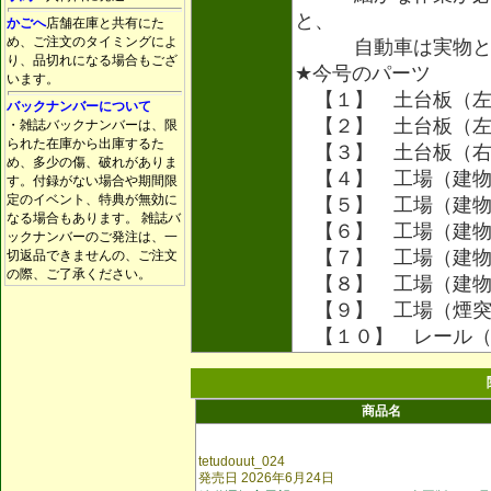
と、
かごへ
店舗在庫と共有にた
め、ご注文のタイミングによ
自動車は実物と見
り、品切れになる場合もござ
★今号のパーツ
います。
【１】 土台板（左
バックナンバーについて
【２】 土台板（左
・雑誌バックナンバーは、限
られた在庫から出庫するた
【３】 土台板（右
め、多少の傷、破れがありま
【４】 工場（建物
す。付録がない場合や期間限
定のイベント、特典が無効に
【５】 工場（建物
なる場合もあります。 雑誌バ
【６】 工場（建物
ックナンバーのご発注は、一
【７】 工場（建物
切返品できませんの、ご注文
の際、ご了承ください。
【８】 工場（建物
【９】 工場（煙突
【１０】 レール（
商品名
tetudouut_024
発売日 2026年6月24日