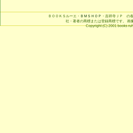
ＢＯＯＫＳルーエ・
ＢＭＳＨＯＰ
・吉祥寺ＪＰ の
社・著者の商標または登録商標です。 画
Copyright (C) 2001 books ruhe